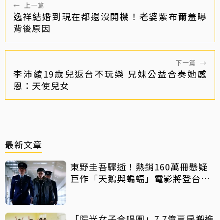
←
上一篇
逸祥結婚到現在都還沒開機！老婆紫布爾羞曝
背後原因
下一篇
→
李沛綾19歲兒返台不玩樂 兄妹公益合奏她感
恩：天使兒女
最新文章
東野圭吾驟逝！熱銷160萬冊懸疑
巨作「天鵝與蝙蝠」電影將登台上
映
「陽光女子合唱團」7.7億票房搬進