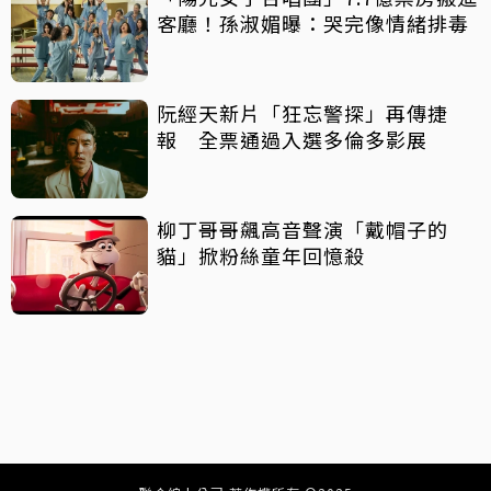
客廳！孫淑媚曝：哭完像情緒排毒
阮經天新片「狂忘警探」再傳捷
報 全票通過入選多倫多影展
柳丁哥哥飆高音聲演「戴帽子的
貓」掀粉絲童年回憶殺