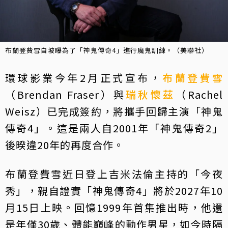
布蘭登費雪自坡曝為了「神鬼傳奇4」進行魔鬼訓練。（美聯社）
環球影業今年2月正式宣布，
布蘭登費雪
（Brendan Fraser）與
瑞秋懷茲
（Rachel
Weisz）已完成簽約，將攜手回歸主演「神鬼
傳奇4」。這是兩人自2001年「神鬼傳奇2」
後暌違20年的再度合作。
布蘭登費雪近日登上吉米法倫主持的「今夜
秀」，親自證實「神鬼傳奇4」將於2027年10
月15日上映。回憶1999年首集推出時，他還
是年僅30歲、體能巔峰的動作男星，如今時隔