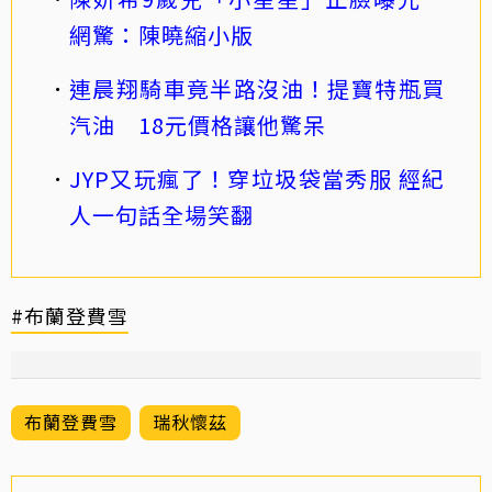
網驚：陳曉縮小版
連晨翔騎車竟半路沒油！提寶特瓶買
汽油 18元價格讓他驚呆
JYP又玩瘋了！穿垃圾袋當秀服 經紀
人一句話全場笑翻
#布蘭登費雪
布蘭登費雪
瑞秋懷茲