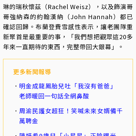
琳的瑞秋懷茲（Rachel Weisz），以及飾演哥
哥強納森的約翰漢納（John Hannah）都已
確認回歸。布蘭登費雪感性表示，讓老團隊重
新聚首是最重要的事，「我們想把觀眾這20多
年來一直期待的東西，完整帶回大銀幕」。
更多新聞報導
明金成龍鳳胎兒吐「我沒有爸爸」
老師暖回一句話全網鼻酸
周渝民護女超狂！笑喊未來女婿備千
萬聘金
陳妍希9歲兒「小星星」正臉曝光