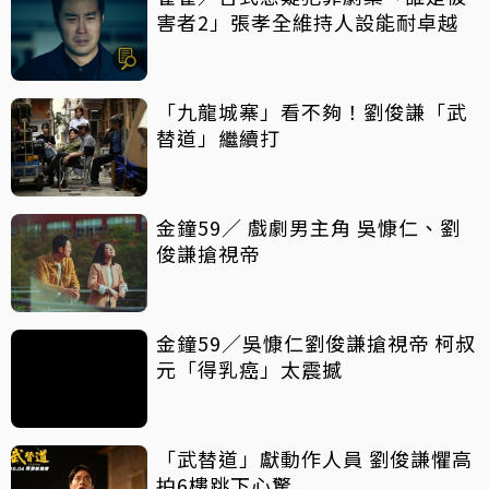
害者2」張孝全維持人設能耐卓越
「九龍城寨」看不夠！劉俊謙「武
替道」繼續打
金鐘59／ 戲劇男主角 吳慷仁、劉
俊謙搶視帝
金鐘59／吳慷仁劉俊謙搶視帝 柯叔
元「得乳癌」太震撼
「武替道」獻動作人員 劉俊謙懼高
拍6樓跳下心驚