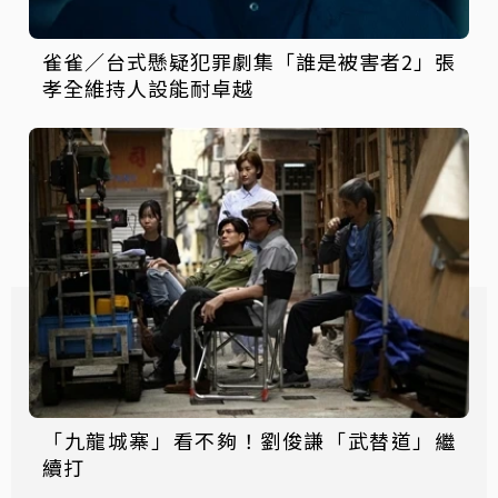
雀雀／台式懸疑犯罪劇集「誰是被害者2」張
孝全維持人設能耐卓越
「九龍城寨」看不夠！劉俊謙「武替道」繼
續打