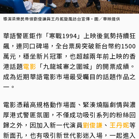
導演梁樂民帶領劉俊謙與王丹妮旋風訪台宣傳。圖／華映提供
華語警匪鉅作「寒戰1994」上映後氣勢持續狂
飆，連同口碑場，全台票房突破新台幣約1500
萬元，穩坐新片冠軍，也超越兩年前上映的香
港話題
電影
「九龍城寨之圍城」的開票成績。
成為近期華語電影市場最受矚目的話題作品之
一。
電影憑藉高規格動作場面、緊湊燒腦劇情與濃
厚港式警匪氛圍，不僅成功吸引系列的粉絲回
歸之外，因加入新一代演員
劉俊謙
、
王丹妮
等
新面孔，也有吸引新世代影迷入場，一起進入