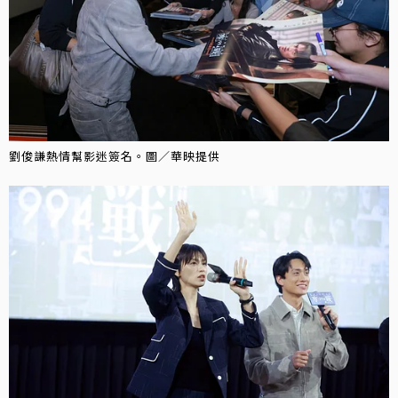
劉俊謙熱情幫影迷簽名。圖／華映提供