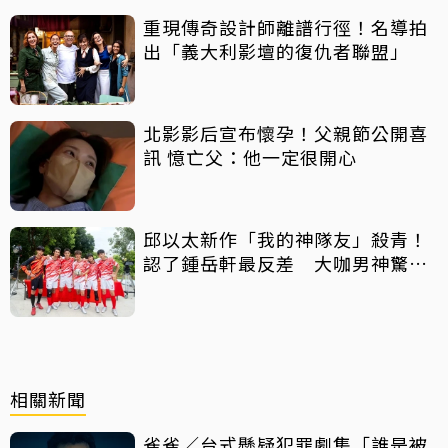
重現傳奇設計師離譜行徑！名導拍
出「義大利影壇的復仇者聯盟」
北影影后宣布懷孕！父親節公開喜
訊 憶亡父：他一定很開心
邱以太新作「我的神隊友」殺青！
認了鍾岳軒最反差 大咖男神驚喜
客串
相關新聞
雀雀／台式懸疑犯罪劇集「誰是被