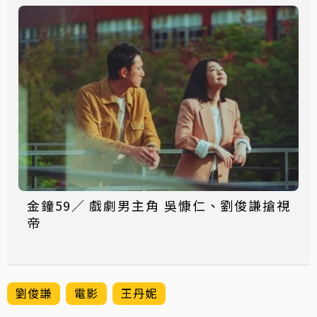
金鐘59／ 戲劇男主角 吳慷仁、劉俊謙搶視
帝
劉俊謙
電影
王丹妮