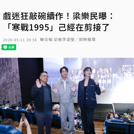
戲迷狂敲碗續作！梁樂民曝：
「寒戰1995」己經在剪接了
聯合報 記者李姿瑩／即時報導
2026-05-11 20:56