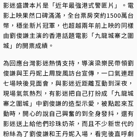
影迷盛讚本片是「近年最強港式警匪片」。電
影上映果然口碑滿滿，全台票房突約1500萬台
幣，穩坐新片冠軍，也超越兩年前上映的同樣
由劉俊謙主演的香港話題電影「九龍城寨之圍
城」的開票成績。
為回應台灣影迷熱情支持，導演梁樂民帶領劉
俊謙與王丹妮上周旋風訪台宣傳，一口氣連趕
七場映後見面會，與影迷近距離互動到深夜，
現場氣氛熱烈，有影迷把自己打扮成「九龍城
寨之圍城」中劉俊謙的造型示愛，被點起來互
動時，開心的說自己興奮的到全身發抖，還有
影迷送上給他們珍珠奶茶，而且不少新世代的
粉絲為了劉俊謙和王丹妮入場，看完後直呼劇