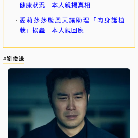
健康狀況 本人親揭真相
愛莉莎莎颱風天讓助理「肉身護植
栽」挨轟 本人親回應
#劉俊謙