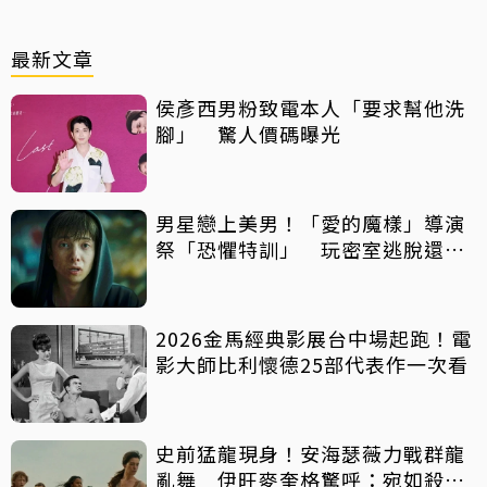
最新文章
侯彥西男粉致電本人「要求幫他洗
腳」 驚人價碼曝光
男星戀上美男！「愛的魔樣」導演
祭「恐懼特訓」 玩密室逃脫還得
摸蛇
2026金馬經典影展台中場起跑！電
影大師比利懷德25部代表作一次看
史前猛龍現身！安海瑟薇力戰群龍
亂舞 伊旺麥奎格驚呼：宛如殺人