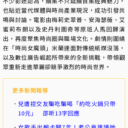
不少影迷認為，續集不只延續首集經典魅力，
也貼近當代媒體與時尚產業現況，成功引發共
鳴與討論。電影由梅莉史翠普、安海瑟薇、艾
蜜莉布朗以及史丹利圖奇等原班人馬回歸演
出，再度聚焦時尚圈與職場文化。劇情則圍繞
在「時尚女魔頭」米蘭達面對傳統紙媒沒落，
以及數位廣告崛起所帶來的全新挑戰，帶領觀
眾重新走進華麗卻競爭激烈的時尚世界。
更多新聞報導
兒遭控交友騙吃騙喝「約吃火鍋只帶
10元」 邵昕13字回應
女歌手出輯卡關7年！老公竟建議她