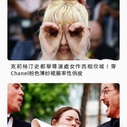
克莉絲汀史都華導演處女作亮相坎城！穿
Chanel粉色薄紗裙展率性俏皮