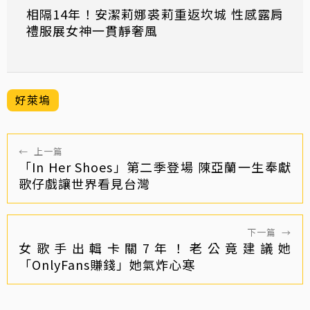
相隔14年！安潔莉娜裘莉重返坎城 性感露肩
禮服展女神一貫靜奢風
好萊塢
←
上一篇
「In Her Shoes」第二季登場 陳亞蘭一生奉獻
歌仔戲讓世界看見台灣
下一篇
→
女歌手出輯卡關7年！老公竟建議她
「OnlyFans賺錢」她氣炸心寒