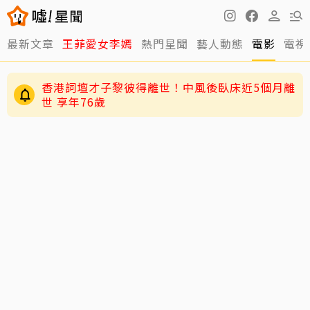
最新文章
王菲愛女李嫣
熱門星聞
藝人動態
電影
電視
香港詞壇才子黎彼得離世！中風後臥床近5個月離
世 享年76歲