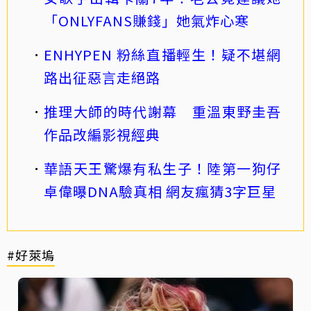
「ONLYFANS賺錢」她氣炸心寒
ENHYPEN 粉絲直播輕生！疑不堪網
路出征惡言走絕路
推理大師的時代謝幕 重溫東野圭吾
作品改編影視經典
華語天王驚爆有私生子！陸第一狗仔
卓偉曝DNA驗真相 網友瘋猜3字巨星
#好萊塢