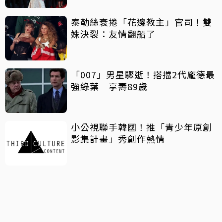
泰勒絲衰捲「花邊教主」官司！雙
姝決裂：友情翻船了
「007」男星驟逝！搭擋2代龐德最
強綠葉 享壽89歲
小公視聯手韓國！推「青少年原創
影集計畫」秀創作熱情