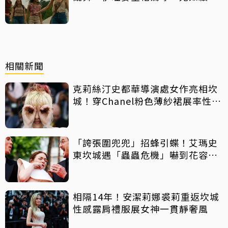
機器
相關新聞
克莉絲汀史都華導演處女作亮相坎
城！穿Chanel粉色薄紗裙展率性俏
皮
「誇張圍兜兜」招蜂引蝶！艾瑪史
東坎城遇「蟲蟲危機」嚇到花容失
色秒閃退
相隔14年！安潔莉娜裘莉重返坎城
性感露肩禮服展女神一貫靜奢風