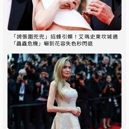
「誇張圍兜兜」招蜂引蝶！艾瑪史東坎城遇
「蟲蟲危機」嚇到花容失色秒閃退