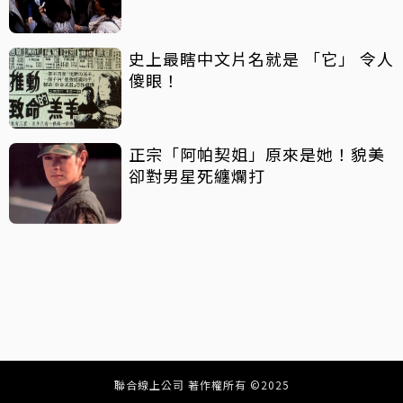
史上最瞎中文片名就是 「它」 令人
傻眼！
正宗「阿帕契姐」原來是她！貌美
卻對男星死纏爛打
聯合線上公司 著作權所有 ©2025