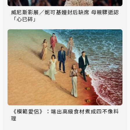
威尼斯影展／妮可基嫚封后缺席 母親驟逝認
「心已碎」
《模範愛侶》：端出高級食材煮成四不像料
理