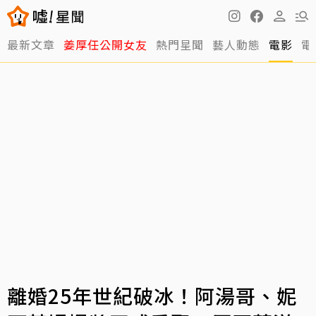
最新文章
姜厚任公開女友
熱門星聞
藝人動態
電影
電
離婚25年世紀破冰！阿湯哥、妮