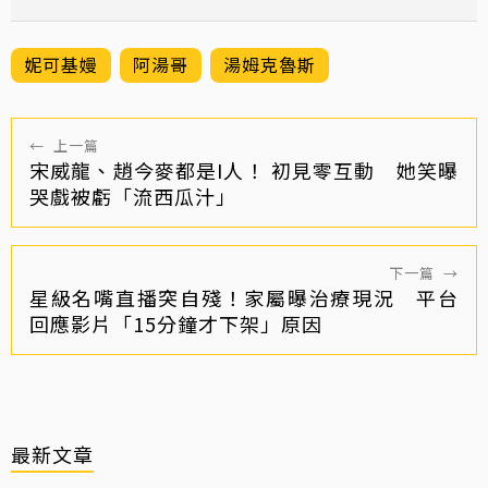
妮可基嫚
阿湯哥
湯姆克魯斯
←
上一篇
宋威龍、趙今麥都是I人！ 初見零互動 她笑曝
哭戲被虧「流西瓜汁」
下一篇
→
星級名嘴直播突自殘！家屬曝治療現況 平台
回應影片「15分鐘才下架」原因
最新文章