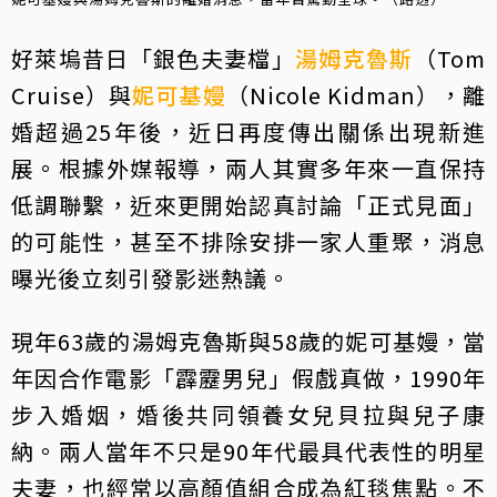
好萊塢昔日「銀色夫妻檔」
湯姆克魯斯
（Tom
Cruise）與
妮可基嫚
（Nicole Kidman），離
婚超過25年後，近日再度傳出關係出現新進
展。根據外媒報導，兩人其實多年來一直保持
低調聯繫，近來更開始認真討論「正式見面」
的可能性，甚至不排除安排一家人重聚，消息
曝光後立刻引發影迷熱議。
現年63歲的湯姆克魯斯與58歲的妮可基嫚，當
年因合作電影「霹靂男兒」假戲真做，1990年
步入婚姻，婚後共同領養女兒貝拉與兒子康
納。兩人當年不只是90年代最具代表性的明星
夫妻，也經常以高顏值組合成為紅毯焦點。不