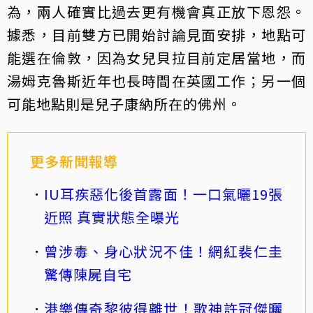
為，兩人確實比過去更有機會真正放下恩怨。
據悉，目前雙方已開始討論見面安排，地點可
能選在倫敦，因為女兒貝拉目前定居當地，而
湯姆克魯斯近年也長時間在英國工作；另一個
可能地點則是兒子康納所在的佛州。
更多新聞報導
IU耳疾惡化後首露面！一口氣曬19張
近照 真實狀態全曝光
曾涉毒、身心狀況不佳！網紅裴仁圭
驚傳陳屍自宅
港樂傳奇黎彼得離世！歌神許冠傑曬