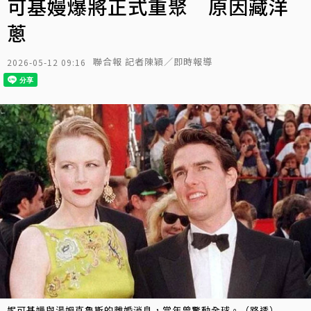
可基嫚爆將正式重聚 原因藏洋
蔥
聯合報 記者陳穎／即時報導
2026-05-12 09:16
妮可基嫚與湯姆克魯斯的離婚消息，當年曾驚動全球。（路透）