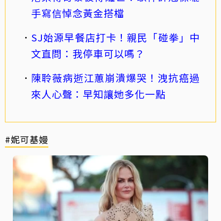
手寫信悼念黃金搭檔
SJ始源早餐店打卡！親民「碰拳」中
文直問：我停車可以嗎？
陳聆薇病逝江蕙崩潰爆哭！洩抗癌過
來人心聲：早知讓她多化一點
#妮可基嫚