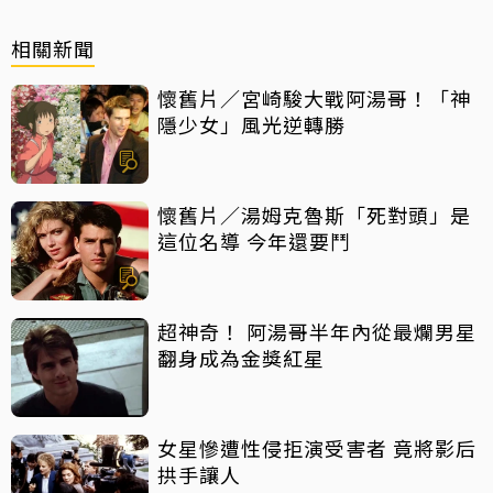
相關新聞
懷舊片／宮崎駿大戰阿湯哥！「神
隱少女」風光逆轉勝
懷舊片／湯姆克魯斯「死對頭」是
這位名導 今年還要鬥
超神奇！ 阿湯哥半年內從最爛男星
翻身成為金獎紅星
女星慘遭性侵拒演受害者 竟將影后
拱手讓人