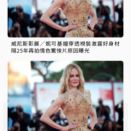
威尼斯影展／妮可基嫚穿透視裝激露好身材
隔25年再拍情色驚悚片原因曝光