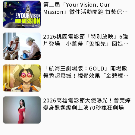
第二屆「Your Vision, Our
Mission」徵件活動開跑 首獎保證
影像化
2026桃園電影節「特別放映」6強
片登場 小薰帶「鬼祖先」回娘
家！
「航海王劇場版：GOLD」開場歌
舞秀超震撼！視覺效果「金碧輝
煌」
2026高雄電影節大使曝光！曾莞婷
變身邋遢編劇上演70秒瘋狂劇場