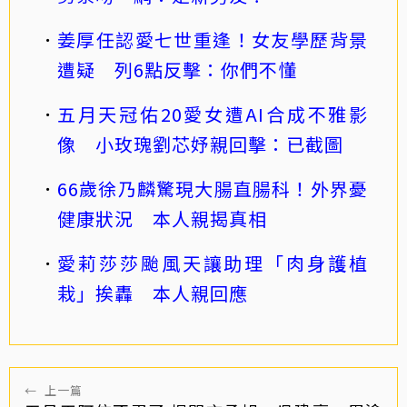
姜厚任認愛七世重逢！女友學歷背景
遭疑 列6點反擊：你們不懂
五月天冠佑20愛女遭AI合成不雅影
像 小玫瑰劉芯妤親回擊：已截圖
66歲徐乃麟驚現大腸直腸科！外界憂
健康狀況 本人親揭真相
愛莉莎莎颱風天讓助理「肉身護植
栽」挨轟 本人親回應
←
上一篇