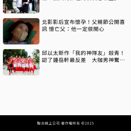
北影影后宣布懷孕！父親節公開喜
訊 憶亡父：他一定很開心
邱以太新作「我的神隊友」殺青！
認了鍾岳軒最反差 大咖男神驚喜
客串
聯合線上公司 著作權所有 ©2025