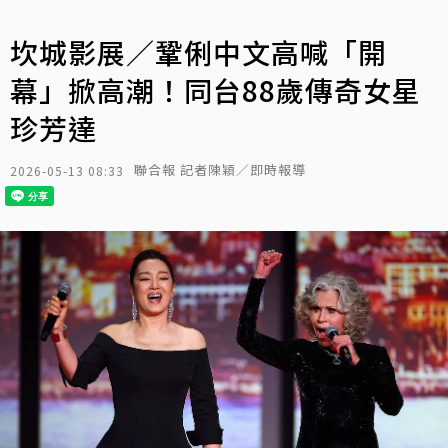
坎城影展／鞏俐中文高喊「開
幕」掀高潮！同台88歲傳奇女星
珍芳達
聯合報 記者陳穎／即時報導
2026-05-13 08:33