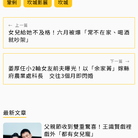
鞏俐
坎城影展
坎城
←
上一篇
女兒給她不及格！六月被爆「常不在家、喝酒
就吵架」
下一篇
→
姜厚任小2輪女友前夫曝光！以「余家菁」嫁縣
府農業處科長 交往3個月即閃婚
最新文章
父親節收到雙重驚喜！王識賢戲裡
戲外「都有女兒寵」