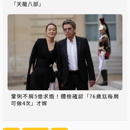
「天龍八部」
鞏俐不屑5億求婚！體檢確認「76歲尪每周
可做4次」才嫁