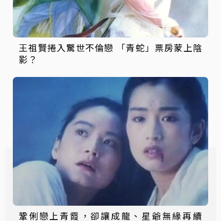
王祖賢捲入驚世不倫戀 「青蛇」票房蒙上陰
影？
鞏俐戀上青霞，卻讓成龍、星爺無緣再續