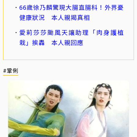
66歲徐乃麟驚現大腸直腸科！外界憂
健康狀況 本人親揭真相
愛莉莎莎颱風天讓助理「肉身護植
栽」挨轟 本人親回應
#鞏俐