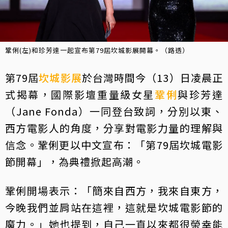
鞏俐(左)和珍芳達一起宣布第79屆坎城影展開幕。（路透）
第79屆
坎城影展
於台灣時間今（13）日凌晨正
式揭幕，國際影壇重量級女星
鞏俐
與珍芳達
（Jane Fonda）一同登台致詞，分別以東、
西方電影人的角度，分享對電影力量的理解與
信念。鞏俐更以中文宣布：「第79屆坎城電影
節開幕」，為典禮掀起高潮。
鞏俐開場表示：「簡來自西方，我來自東方，
今晚我們並肩站在這裡，這就是坎城電影節的
魔力。」她也提到，自己一直以來都很榮幸能