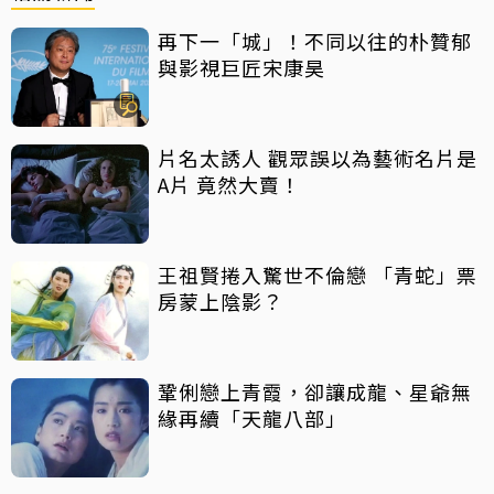
再下一「城」！不同以往的朴贊郁
與影視巨匠宋康昊
片名太誘人 觀眾誤以為藝術名片是
A片 竟然大賣！
王祖賢捲入驚世不倫戀 「青蛇」票
房蒙上陰影？
鞏俐戀上青霞，卻讓成龍、星爺無
緣再續「天龍八部」