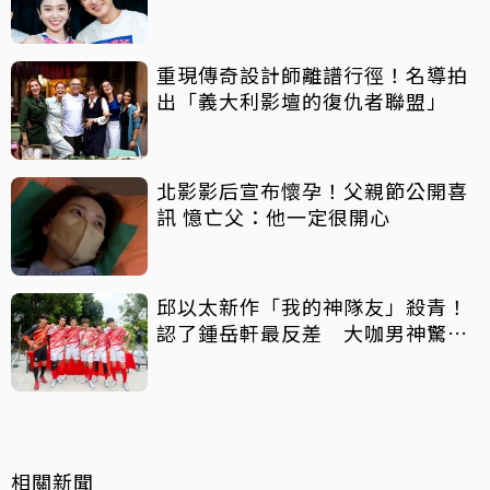
重現傳奇設計師離譜行徑！名導拍
出「義大利影壇的復仇者聯盟」
北影影后宣布懷孕！父親節公開喜
訊 憶亡父：他一定很開心
邱以太新作「我的神隊友」殺青！
認了鍾岳軒最反差 大咖男神驚喜
客串
相關新聞