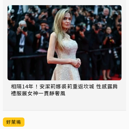
相隔14年！安潔莉娜裘莉重返坎城 性感露肩
禮服展女神一貫靜奢風
好萊塢