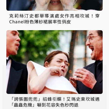
克莉絲汀史都華導演處女作亮相坎城！穿
Chanel粉色薄紗裙展率性俏皮
「誇張圍兜兜」招蜂引蝶！艾瑪史東坎城遇
「蟲蟲危機」嚇到花容失色秒閃退