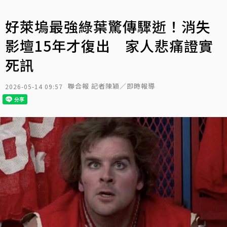
好萊塢最強綠葉驚傳驟逝！消失
影壇15年才復出 家人悲痛證實
死訊
聯合報 記者陳穎／即時報導
2026-05-14 09:57