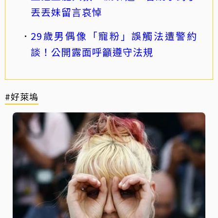
丟丟妹留言哀悼
29歲男偶像「寵粉」誤觸法遭警約
談！公開露面呼籲遵守法規
#好萊塢