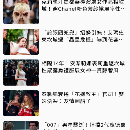
克莉絲汀史都華導演處女作亮相坎
城！穿Chanel粉色薄紗裙展率性俏
皮
「誇張圍兜兜」招蜂引蝶！艾瑪史
東坎城遇「蟲蟲危機」嚇到花容失
色秒閃退
相隔14年！安潔莉娜裘莉重返坎城
性感露肩禮服展女神一貫靜奢風
泰勒絲衰捲「花邊教主」官司！雙
姝決裂：友情翻船了
「007」男星驟逝！搭擋2代龐德最