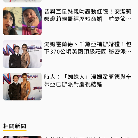
昔與巨星妹親吻轟動紅毯！安潔莉
娜裘莉親哥經歷短命婚 前妻節目
中出櫃：終於自由了
湯姆霍蘭德、千黛亞補辦婚禮！包
下370公頃英國頂級莊園 秘密派對
曝光
時人：「蜘蛛人」湯姆霍蘭德與辛
蒂亞已辦派對慶祝結婚
相關新聞