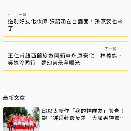
←
上一篇
送別好友化妝師 張韶涵在台露面！孫燕姿也來
了
下一篇
→
王仁甫紐西蘭旅遊開箱岑永康豪宅！林義傑、
吳速玲同行 夢幻美景全曝光
最新文章
邱以太新作「我的神隊友」殺青！
認了鍾岳軒最反差 大咖男神驚喜
客串