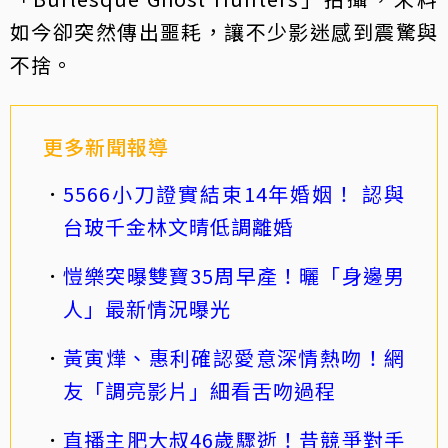
如今卻突然傳出噩耗，讓不少影迷感到震驚與
不捨。
更多新聞報導
5566小刀證實結束14年婚姻！ 認與
台玻千金林文晴低調離婚
愷樂突曝雙寶35周早產！曬「身邊男
人」最新情況曝光
黃寅燁、惠利確認愛意深情熱吻！網
友「調亮影片」細看舌吻過程
直播主肥大叔46歲驟逝！昔競爭對手