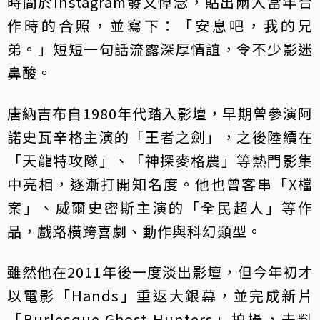
時間於Instagram發文悼念，貼出兩人當年合
作時的合照，並寫下：「安息吧，我的兄
弟。」短短一句話流露深厚情誼，令不少影迷
鼻酸。
唐納吉布自1980年代踏入影壇，早期曾參演阿
諾史瓦辛格主演的「王者之劍」，之後陸續在
「天龍特攻隊」、「神探麥格農」等熱門影集
中亮相，逐漸打開知名度。他也曾客串「X檔
案」、威爾史密斯主演的「全民超人」等作
品，戲路橫跨喜劇、動作與科幻類型。
雖然他在2011年後一度淡出影壇，但今年初才
以電影「Hands」重返大銀幕，並完成新片
「Burlesque Ghost Hunters」拍攝，未料