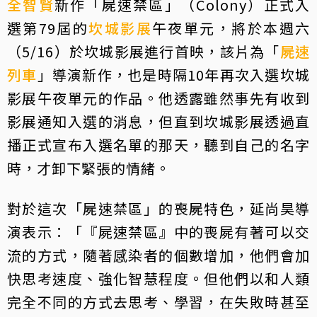
全智賢
新作「屍速禁區」（Colony）正式入
選第79屆的
坎城影展
午夜單元，將於本週六
（5/16）於坎城影展進行首映，該片為「
屍速
列車
」導演新作，也是時隔10年再次入選坎城
影展午夜單元的作品。他透露雖然事先有收到
影展通知入選的消息，但直到坎城影展透過直
播正式宣布入選名單的那天，聽到自己的名字
時，才卸下緊張的情緒。
對於這次「屍速禁區」的喪屍特色，延尚昊導
演表示：「『屍速禁區』中的喪屍有著可以交
流的方式，隨著感染者的個數增加，他們會加
快思考速度、強化智慧程度。但他們以和人類
完全不同的方式去思考、學習，在失敗時甚至