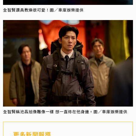
全智賢讚具教煥很可愛！圖／車庫娛樂提供
全智賢稱池昌旭像雕像一樣 想一直待在他身邊。圖／車庫娛樂提供
更多新聞報導