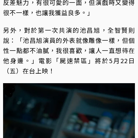
反差魅力，有很可愛的一面，但演戲時又變得
很不一樣，也讓我獲益良多。」
另外，對於第一次共演的池昌旭，全智賢則
說：「池昌旭演員的外表就像雕像一樣，但個
性一點都不油膩，我很喜歡，讓人一直想待在
他身邊。」電影「屍速禁區」將於5月22日
（五）在台上映！