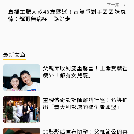
下一篇
→
直播主肥大叔46歲驟逝！昔競爭對手丟丟妹哀
悼：輝哥無病痛一路好走
最新文章
父親節收到雙重驚喜！王識賢戲裡
戲外「都有女兒寵」
重現傳奇設計師離譜行徑！名導拍
出「義大利影壇的復仇者聯盟」
北影影后宣布懷孕！父親節公開喜