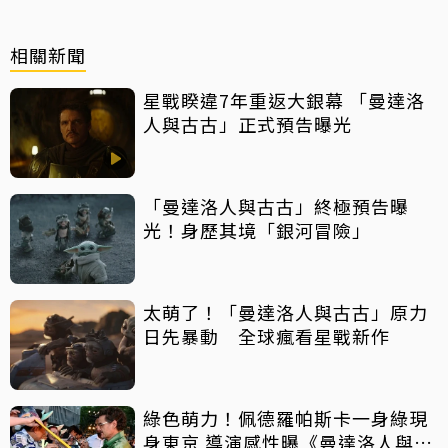
相關新聞
星戰睽違7年重返大銀幕 「曼達洛
人與古古」正式預告曝光
「曼達洛人與古古」終極預告曝
光！身歷其境「銀河冒險」
太萌了！「曼達洛人與古古」原力
日先暴動 全球瘋看星戰新作
綠色萌力！佩德羅帕斯卡一身綠現
身東京 導演感性曝《曼達洛人與古