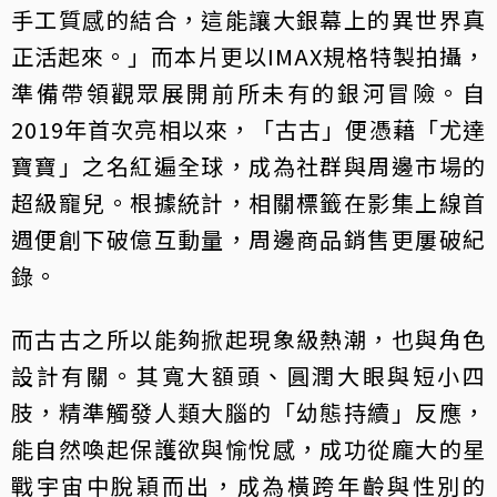
手工質感的結合，這能讓大銀幕上的異世界真
正活起來。」而本片更以IMAX規格特製拍攝，
準備帶領觀眾展開前所未有的銀河冒險。自
2019年首次亮相以來，「古古」便憑藉「尤達
寶寶」之名紅遍全球，成為社群與周邊市場的
超級寵兒。根據統計，相關標籤在影集上線首
週便創下破億互動量，周邊商品銷售更屢破紀
錄。
而古古之所以能夠掀起現象級熱潮，也與角色
設計有關。其寬大額頭、圓潤大眼與短小四
肢，精準觸發人類大腦的「幼態持續」反應，
能自然喚起保護欲與愉悅感，成功從龐大的星
戰宇宙中脫穎而出，成為橫跨年齡與性別的