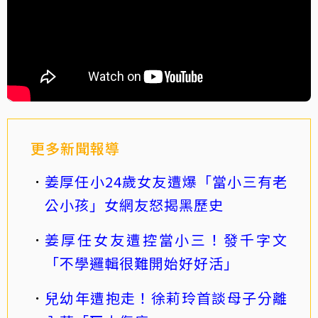
更多新聞報導
姜厚任小24歲女友遭爆「當小三有老
公小孩」女網友怒揭黑歷史
姜厚任女友遭控當小三！發千字文
「不學邏輯很難開始好好活」
兒幼年遭抱走！徐莉玲首談母子分離