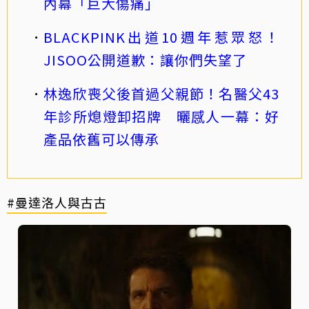
內幕「巨大傷痛」
BLACKPINK出道10週年惹眾怒！
JISOO公開道歉：讓你們失望了
林逸欣喪父後首過父親節！名醫父43
年診所熄燈卸招牌 曬感人一幕：好
產品依舊可以傳承
#曼達洛人與古古