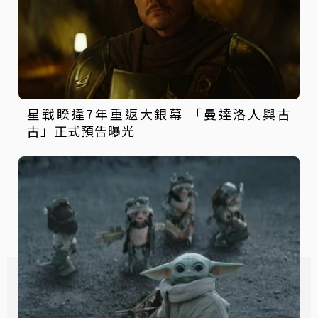
星戰睽違7年重返大銀幕 「曼達洛人與古
古」正式預告曝光