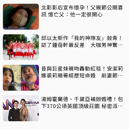
北影影后宣布懷孕！父親節公開喜
訊 憶亡父：他一定很開心
邱以太新作「我的神隊友」殺青！
認了鍾岳軒最反差 大咖男神驚喜
客串
昔與巨星妹親吻轟動紅毯！安潔莉
娜裘莉親哥經歷短命婚 前妻節目
中出櫃：終於自由了
湯姆霍蘭德、千黛亞補辦婚禮！包
下370公頃英國頂級莊園 秘密派對
曝光