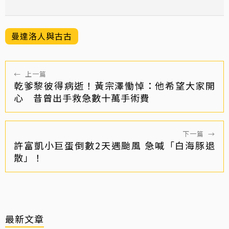
曼達洛人與古古
←
上一篇
乾爹黎彼得病逝！黃宗澤慟悼：他希望大家開
心 昔曾出手救急數十萬手術費
下一篇
→
許富凱小巨蛋倒數2天遇颱風 急喊「白海豚退
散」！
最新文章