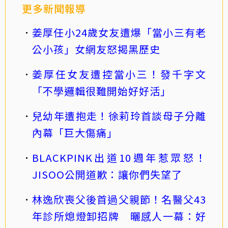
更多新聞報導
姜厚任小24歲女友遭爆「當小三有老
公小孩」女網友怒揭黑歷史
姜厚任女友遭控當小三！發千字文
「不學邏輯很難開始好好活」
兒幼年遭抱走！徐莉玲首談母子分離
內幕「巨大傷痛」
BLACKPINK出道10週年惹眾怒！
JISOO公開道歉：讓你們失望了
林逸欣喪父後首過父親節！名醫父43
年診所熄燈卸招牌 曬感人一幕：好