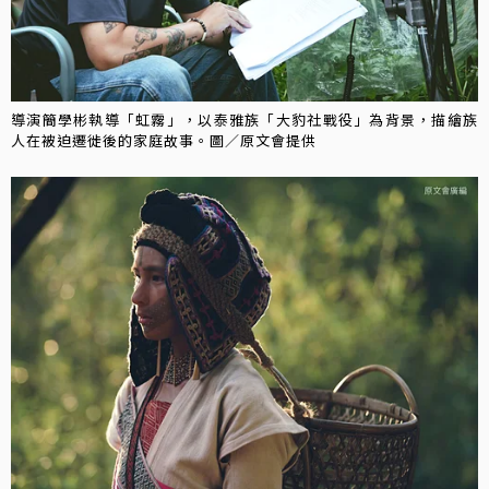
導演簡學彬執導「虹霧」，以泰雅族「大豹社戰役」為背景，描繪族
人在被迫遷徙後的家庭故事。圖／原文會提供