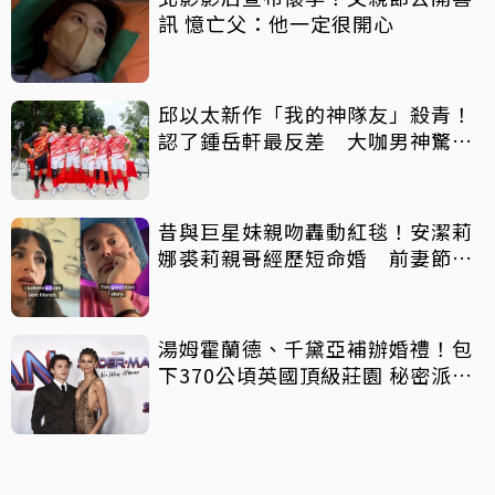
訊 憶亡父：他一定很開心
邱以太新作「我的神隊友」殺青！
認了鍾岳軒最反差 大咖男神驚喜
客串
昔與巨星妹親吻轟動紅毯！安潔莉
娜裘莉親哥經歷短命婚 前妻節目
中出櫃：終於自由了
湯姆霍蘭德、千黛亞補辦婚禮！包
下370公頃英國頂級莊園 秘密派對
曝光