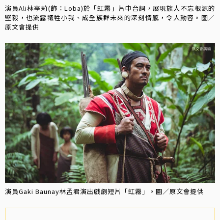
演員Ali林亭莉(飾：Loba)於「虹霧」片中台詞，展現族人不忘根源的
堅毅，也流露犧牲小我、成全族群未來的深刻情感，令人動容。圖／
原文會提供
演員Gaki Baunay林孟君演出戲劇短片「虹霧」。圖／原文會提供