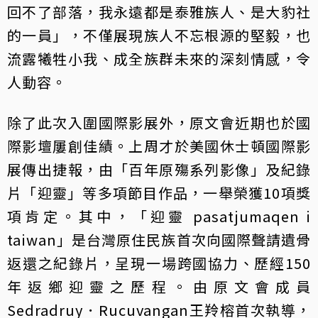
回不了部落，我永遠都是泰雅族人、是大豹社
的一員」，不僅展現族人不忘根源的堅毅，也
流露犧牲小我、成全族群未來的深刻情感，令
人動容。
除了此次入圍國際影展外，原文會近期也於國
際影壇屢創佳績。上周才於美國休士頓國際影
展傳出捷報，由「百年原殤系列影像」及紀錄
片「迎靈」等多項節目作品，一舉榮獲10項獎
項肯定。其中，「迎靈 pasatjumaqen i
taiwan」是台灣原住民族首次向國際聲請遺骨
返還之紀錄片，呈現一場跨國協力、歷經150
年返鄉迎靈之歷程。由原文會成員
Sedradruy．Rucuvangan王羚榕首次執導，