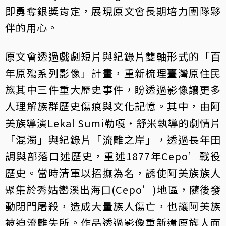
即勇奪銀獎肯定，展現原文會長期培力團隊夥
伴的用心。
原文會透過戲劇短片與紀錄片雙軸形式的「百
年原殤系列影像」計畫，重新梳理臺灣原住民
族其中三件重大歷史事件，盼透過影像讓更多
人理解族群歷史傷痕與文化記憶。其中，由阿
美族導演Lekal Sumi勒嘎・舒米執導的劇情片
「混濁」與紀錄片「流離之岸」，透過長年田
調與部落口述歷史，重述1877年Cepo’戰役
歷史。當時清軍以招撫為名，誘使阿美族族人
聚集於秀姑巒溪出海口(Cepo’)地區，隨後發
動閉門屠殺，造成大量族人傷亡，也讓阿美族
被迫流離失所。作品透過影像重新還原族人面