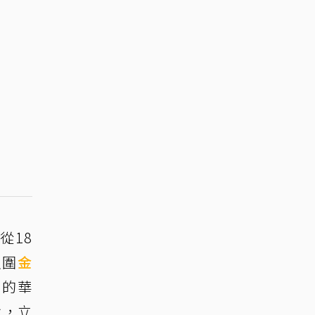
從18
入圍
金
名的華
就，立