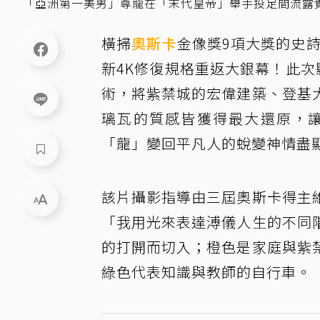
「亞洲第一美男」尊龍在「末代皇帝」舉手投足間流露
橫掃
奧斯卡
金像獎9項大獎的史詩
新4K修復規格重返大銀幕！此次
術，將紫禁城的宏偉建築、登基
璃瓦的質感皆獲得最大還原，
「龍」變回平凡人的蛻變神情盡
該片攝影指導由三屆奧斯卡得主
「我用光來表達溥儀人生的不同
的打開而切入；橙色是家庭與紫
綠色代表知識與教師的自行車。