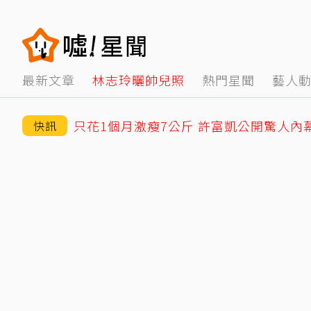
最新文章
林志玲曬帥兒照
熱門星聞
藝人
只花1個月激瘦7公斤 許富凱公開驚人內
快訊