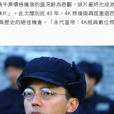
黃牛票價格瘋漲的盛況蔚為奇觀，該片最終也成
」。此次闊別近 40 年，4K 修復版再度重返
典歷史的絕佳機會。「末代皇帝：4K經典數位