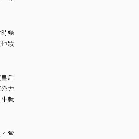
當時幾
其他妝
演皇后
感染力
天生就
映。當