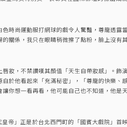
白色時尚運動服打網球的戲令人驚豔，尊龍透露
陽的關係，我只在眼睛稍微擦了點粉，臉上沒有
上唇妝，不禁讚嘆其顏值「天生自帶妝感」。飾
源自於他看起來「充滿秘密」，「尊龍的快樂、
會讓你想一看再看，他可能自己也不知道，他是
末代皇帝」正是於台北西門町的「國賓大戲院」首