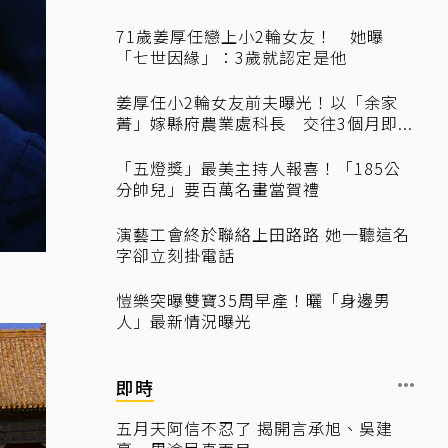
71歲姜厚任戀上小2輪女友！ 她曝
「七世因緣」：3歲就認定是他
姜厚任小2輪女友前夫曝光！以「余家
菁」嫁縣府農業處科長 交往3個月即...
「五燈獎」最美主持人報喜！「185公
分帥兒」要百萬名畫當賀禮
演藝工會終於聯絡上田路路 她一聽這名
字卻立刻掛電話
愷樂突曝雙寶35周早產！曬「身邊男
人」最新情況曝光
即時
五月天阿信不忍了 揭開言承旭、吳建