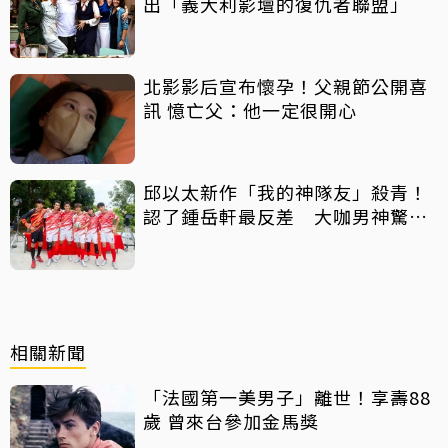
出「義大利影壇的復仇者聯盟」
北影影后宣布懷孕！父親節公開喜
訊 憶亡父：他一定很開心
邱以太新作「我的神隊友」殺青！
認了鍾岳軒最反差 大咖男神驚喜
客串
相關新聞
「法國第一美男子」離世！享壽88
歲 曾來台參加金馬獎