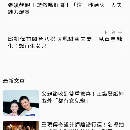
張凌赫親王楚然嘴好嘟！「這一秒過火」人夫
魅力爆發
下一篇
→
邱凱偉首闖台八搭陳珮騏演夫妻 見童星融
化：想再生女兒
最新文章
父親節收到雙重驚喜！王識賢戲裡
戲外「都有女兒寵」
重現傳奇設計師離譜行徑！名導拍