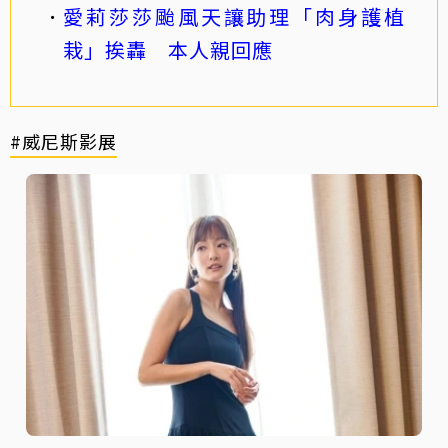
愛莉莎莎颱風天讓助理「肉身護植
栽」挨轟 本人親回應
#威尼斯影展