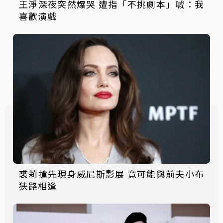
王淨深夜突然爆哭 遭指「不挑劇本」喊：我
喜歡演戲
裘莉搶先現身威尼斯影展 竟可能與前夫小布
狹路相逢