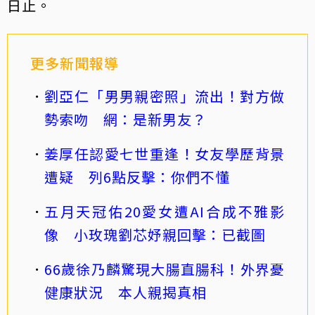
日止。
更多新聞報導
劉亞仁「男男親密照」流出！對方做
勢索吻 網：是新男友？
姜厚任認愛七世重逢！女友學歷背景
遭疑 列6點反擊：你們不懂
五月天冠佑20愛女遭AI合成不雅影
像 小玫瑰劉芯妤親回擊：已截圖
66歲徐乃麟驚現大腸直腸科！外界憂
健康狀況 本人親揭真相