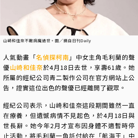
山崎和佳奈不敵病魔過世。圖／摘自日刊Daily
人氣動畫「
名偵探柯南
」中女主角毛利蘭的聲
優
山崎和佳奈
於4月18日去世，享壽61歲。她
所屬的經紀公司青二製作公司在官方網站上公
告，證實這位出色的聲優已經離開了觀眾。
經紀公司表示，山崎和佳奈這段期間雖然一直
在療養，但遺憾病情不見起色，於4月18日與
世長辭。她今年2月才宣布因身體不適暫時停
止活動，將毛利蘭一角託付給在「航海王」中