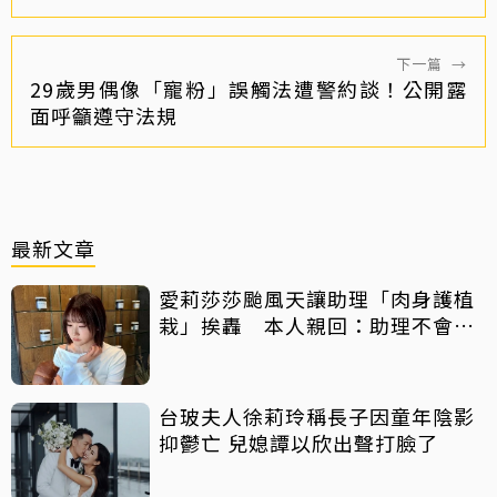
下一篇
→
29歲男偶像「寵粉」誤觸法遭警約談！公開露
面呼籲遵守法規
最新文章
愛莉莎莎颱風天讓助理「肉身護植
栽」挨轟 本人親回：助理不會被
吹出去
台玻夫人徐莉玲稱長子因童年陰影
抑鬱亡 兒媳譚以欣出聲打臉了