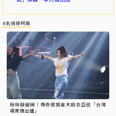
#名偵探柯南
粉絲敲破碗！傳奇歌姬倉木麻衣亞巡「台灣
場票價出爐」