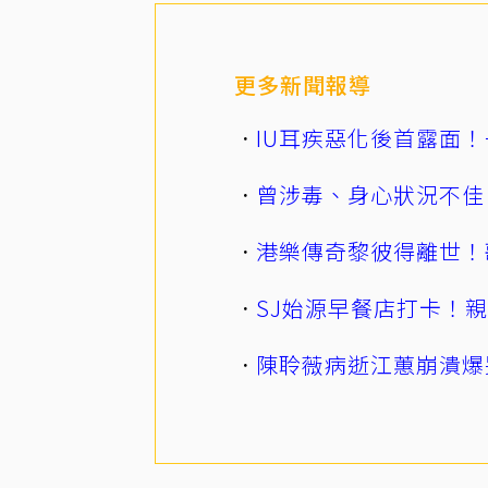
更多新聞報導
IU耳疾惡化後首露面！
曾涉毒、身心狀況不佳
港樂傳奇黎彼得離世！
SJ始源早餐店打卡！
陳聆薇病逝江蕙崩潰爆