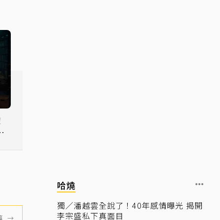
！
間
哈燒
獨／潘越雲全說了！40年感情曝光 揭開
李宗盛私下真面目
篇
→