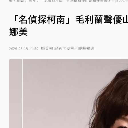
噓！星聞
熱搜
「名偵探柯南」毛利蘭聲優山崎和佳奈驟逝！官方公
「名偵探柯南」毛利蘭聲優
娜美
聯合報 記者李姿瑩／即時報導
2026-05-15 11:50