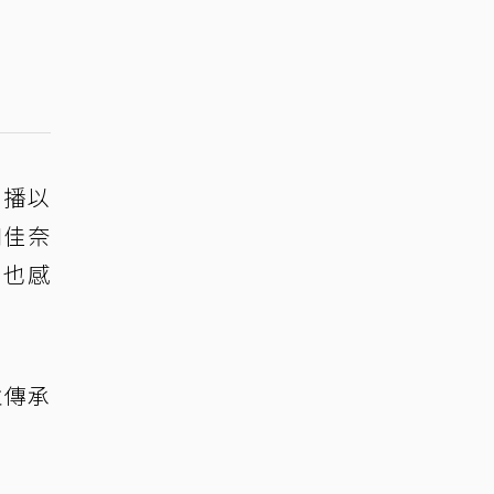
開播以
和佳奈
昌也感
並傳承