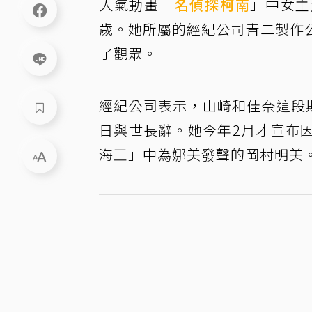
人氣動畫「
名偵探柯南
」中女主
歲。她所屬的經紀公司青二製作
了觀眾。
經紀公司表示，山崎和佳奈這段
日與世長辭。她今年2月才宣布
海王」中為娜美發聲的岡村明美