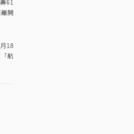
壽61
經離開
月18
在「航