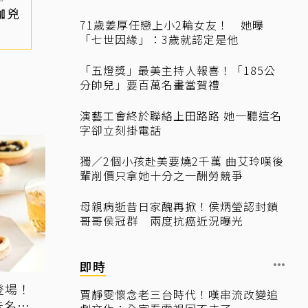
咖兇
71歲姜厚任戀上小2輪女友！ 她曝
「七世因緣」：3歲就認定是他
「五燈獎」最美主持人報喜！「185公
分帥兒」要百萬名畫當賀禮
演藝工會終於聯絡上田路路 她一聽這名
字卻立刻掛電話
獨／2個小孩赴美要燒2千萬 曲艾玲嘆後
輩削價只拿她十分之一酬勞競爭
母親病逝昔日家醜再掀！侯炳瑩認封鎖
哥哥侯冠群 兩度抗癌近況曝光
即時
登場！
賈靜雯懷念老三台時代！嘆串流改變追
味名店