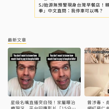
SJ始源無預警現身台灣早餐店！
拳」中文直問：我停車可以嗎？
最新文章
星級名嘴直播突自殘！家屬曝治
曾涉毒、
療現況 平台回應影片「15分鐘
網紅裴仁