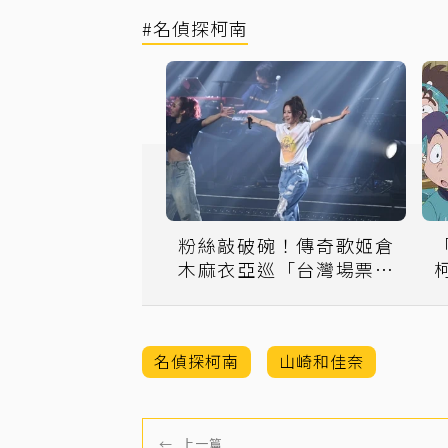
#名偵探柯南
粉絲敲破碗！傳奇歌姬倉
木麻衣亞巡「台灣場票價
出爐」
名偵探柯南
山崎和佳奈
←
上一篇