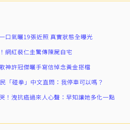
一口氣曬19張近照 真實狀態全曝光
！網紅裴仁圭驚傳陳屍自宅
歌神許冠傑曬手寫信悼念黃金搭檔
親民「碰拳」中文直問：我停車可以嗎？
哭！洩抗癌過來人心聲：早知讓她多化一點