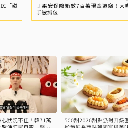
親民「碰
丁柔安保險箱數7百萬現金遭竊！大
手被抓包
身心狀況不佳！韓71萬
500甜2026甜點派對升級
圭驚傳陳屍自宅 警方
從策展系西點到國宴級美