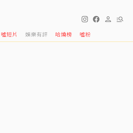
噓短片
娛樂有評
哈燒榜
噓粉