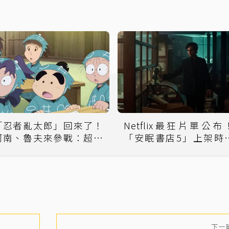
「忍者亂太郎」回來了！
Netflix最狂片單公布
柯南、魯夫來參戰：超狂
「安眠書店5」上架時
陣容曝
曝光
下一