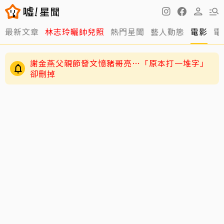
最新文章
林志玲曬帥兒照
熱門星聞
藝人動態
電影
電
謝金燕父親節發文憶豬哥亮…「原本打一堆字」
卻刪掉
練HYROX練到雙手全是繭！夏和熙拍戲不能拍特
寫