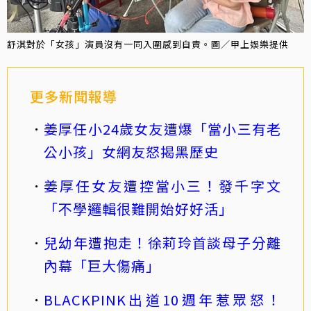
舒淇對於「女孩」演員沒有一同入圍感到自責。圖／甲上娛樂提供
更多新聞報導
姜厚任小24歲女友遭爆「當小三有老
公小孩」女網友怒揭黑歷史
姜厚任女友遭控當小三！發千字文
「不學邏輯很難開始好好活」
兒幼年遭抱走！徐莉玲首談母子分離
內幕「巨大傷痛」
BLACKPINK出道10週年惹眾怒！