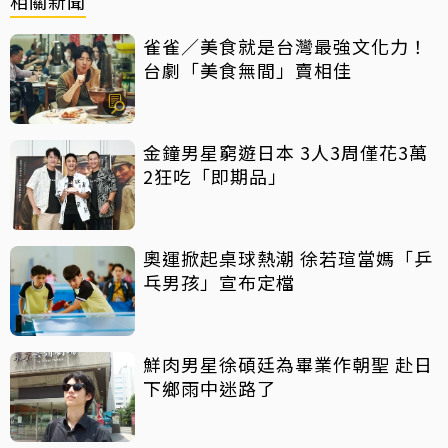
相關新聞
雀雀／美食就是台灣最強文化力！
台劇「美食無間」賣相佳
金鐘男星窮遊日本 3人3周僅花3萬
2狂吃「即期品」
奧運掀起桌球熱潮 徐若瑄當媽「乒
乓男孩」宣布定檔
鮮肉男星徐碩廷為畢業作朝聖 赴日
下鄉雨中迷路了