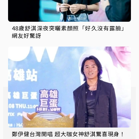
48歲舒淇深夜突曬素顏照「好久沒有露臉」
網友好驚訝
鄭伊健台灣開唱 超大咖女神舒淇驚喜現身！