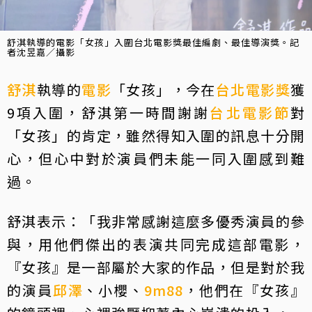
舒淇執導的電影「女孩」入圍台北電影獎最佳編劇、最佳導演獎。記
者沈昱嘉／攝影
舒淇
執導的
電影
「女孩」，今在
台北電影獎
獲
9項入圍，舒淇第一時間謝謝
台北電影節
對
「女孩」的肯定，雖然得知入圍的訊息十分開
心，但心中對於演員們未能一同入圍感到難
過。
舒淇表示：「我非常感謝這麼多優秀演員的參
與，用他們傑出的表演共同完成這部電影，
『女孩』是一部屬於大家的作品，但是對於我
的演員
邱澤
、小櫻、
9m88
，他們在『女孩』