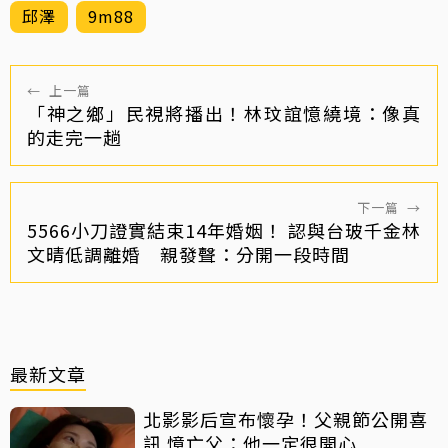
邱澤
9m88
←
上一篇
「神之鄉」民視將播出！林玟誼憶繞境：像真
的走完一趟
下一篇
→
5566小刀證實結束14年婚姻！ 認與台玻千金林
文晴低調離婚 親發聲：分開一段時間
最新文章
北影影后宣布懷孕！父親節公開喜
訊 憶亡父：他一定很開心