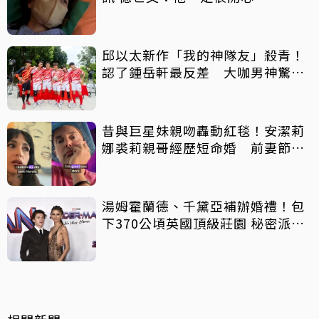
邱以太新作「我的神隊友」殺青！
認了鍾岳軒最反差 大咖男神驚喜
客串
昔與巨星妹親吻轟動紅毯！安潔莉
娜裘莉親哥經歷短命婚 前妻節目
中出櫃：終於自由了
湯姆霍蘭德、千黛亞補辦婚禮！包
下370公頃英國頂級莊園 秘密派對
曝光