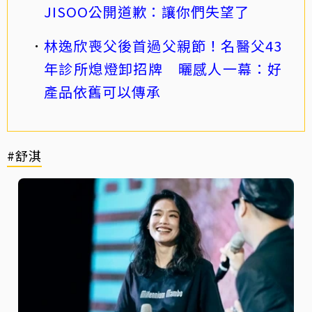
JISOO公開道歉：讓你們失望了
林逸欣喪父後首過父親節！名醫父43
年診所熄燈卸招牌 曬感人一幕：好
產品依舊可以傳承
#舒淇