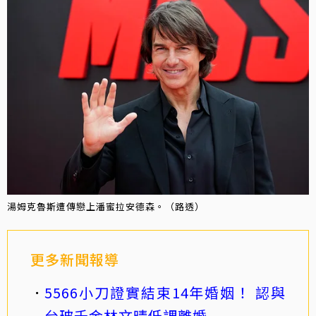
湯姆克魯斯遭傳戀上潘蜜拉安德森。（路透）
更多新聞報導
5566小刀證實結束14年婚姻！ 認與
台玻千金林文晴低調離婚