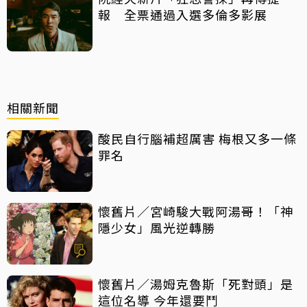
報 全票通過入選多倫多影展
相關新聞
酸民自行腦補超厲害 梅根又多一條
罪名
懷舊片／宮崎駿大戰阿湯哥！「神
隱少女」風光逆轉勝
懷舊片／湯姆克魯斯「死對頭」是
這位名導 今年還要鬥