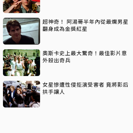
超神奇！ 阿湯哥半年內從最爛男星
翻身成為金獎紅星
奧斯卡史上最大驚奇！最佳影片意
外殺出奇兵
女星慘遭性侵拒演受害者 竟將影后
拱手讓人