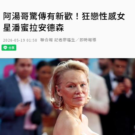
阿湯哥驚傳有新歡！狂戀性感女
星潘蜜拉安德森
聯合報 記者廖福生／即時報導
2026-05-19 01:58