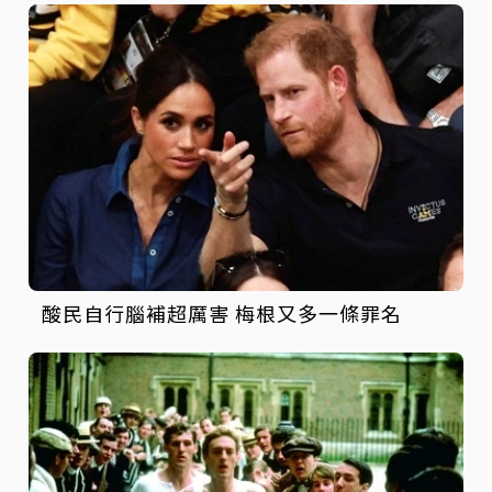
酸民自行腦補超厲害 梅根又多一條罪名