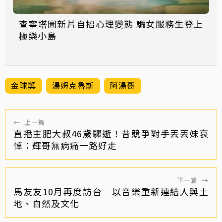
查寧塔圖新片自招心理變態 騙女服務生登上
極樂小島
金球獎
湯姆克魯斯
阿湯哥
←
上一篇
直播主肥大叔46歲驟逝！昔競爭對手丟丟妹哀
悼：輝哥無病痛一路好走
下一篇
→
馬友友10月再度訪台 以音樂重新連結人與土
地、自然及文化