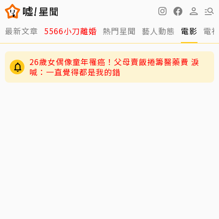
最新文章
5566小刀離婚
熱門星聞
藝人動態
電影
電
26歲女偶像童年罹癌！父母賣飯捲籌醫藥費 淚
喊：一直覺得都是我的錯