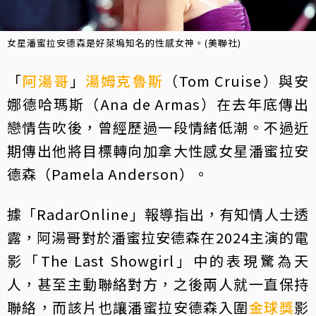
女星潘蜜拉安德森是好萊塢知名的性感女神。(美聯社)
「
阿湯哥
」
湯姆克魯斯
（Tom Cruise）與安
娜德哈瑪斯（Ana de Armas）在去年底傳出
戀情告吹後，曾經歷過一段情緒低潮。不過近
期傳出他將目標轉向加拿大性感女星潘蜜拉安
德森（Pamela Anderson）。
據「RadarOnline」報導指出，有知情人士透
露，阿湯哥對於潘蜜拉安德森在2024主演的電
影「The Last Showgirl」中的表現驚為天
人，甚至主動聯絡對方，之後兩人就一直保持
聯絡，而該片也讓潘蜜拉安德森入圍
金球獎
影