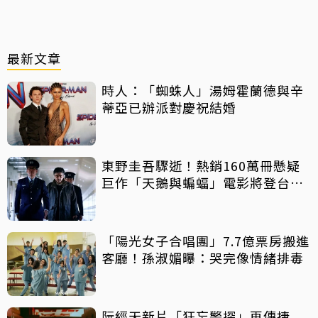
最新文章
時人：「蜘蛛人」湯姆霍蘭德與辛
蒂亞已辦派對慶祝結婚
東野圭吾驟逝！熱銷160萬冊懸疑
巨作「天鵝與蝙蝠」電影將登台上
映
「陽光女子合唱團」7.7億票房搬進
客廳！孫淑媚曝：哭完像情緒排毒
阮經天新片「狂忘警探」再傳捷