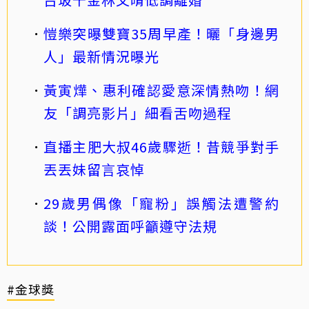
愷樂突曝雙寶35周早產！曬「身邊男
人」最新情況曝光
黃寅燁、惠利確認愛意深情熱吻！網
友「調亮影片」細看舌吻過程
直播主肥大叔46歲驟逝！昔競爭對手
丟丟妹留言哀悼
29歲男偶像「寵粉」誤觸法遭警約
談！公開露面呼籲遵守法規
#金球獎