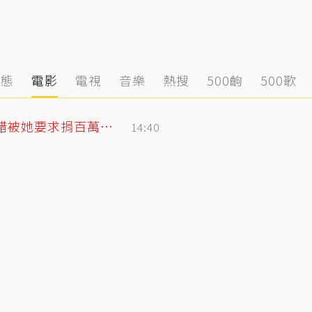
動態
電影
電視
音樂
熱搜
500齣
500歌
安以軒偽單親4年半低調行善！ 友人犯錯被她要求捐百萬「消弭不滿」
14:40