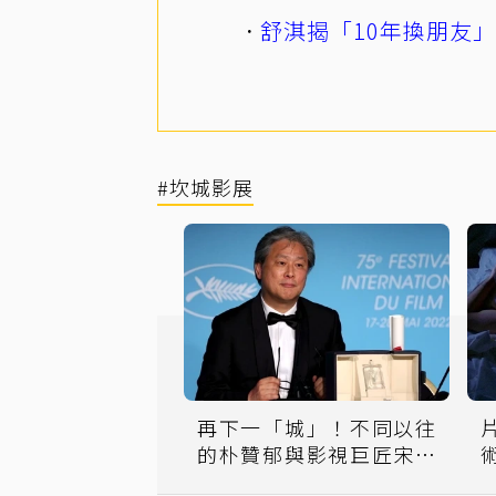
舒淇揭「10年換朋友
#坎城影展
再下一「城」！不同以往
的朴贊郁與影視巨匠宋康
昊