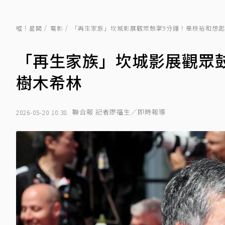
噓！星聞
電影
「再生家族」坎城影展觀眾鼓掌9分鐘！是枝裕和想
「再生家族」坎城影展觀眾
樹木希林
聯合報 記者廖福生／即時報導
2026-05-20 10:38