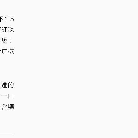
下午3
席紅毯
地說：
對這樣
周遭的
了一口
段會聽