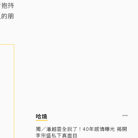
所抱持
人的朋
哈燒
獨／潘越雲全說了！40年感情曝光 揭開
李宗盛私下真面目