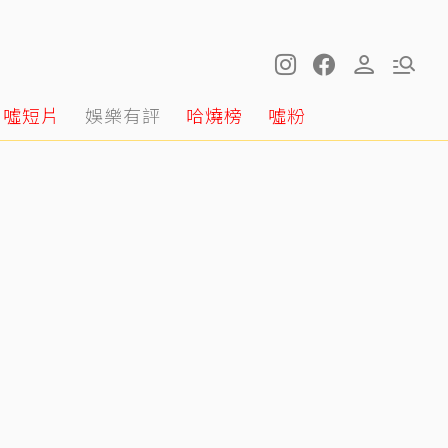
噓短片
娛樂有評
哈燒榜
噓粉