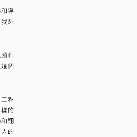
裕和導
，我想
人類和
以這個
為工程
一樣的
接和翔
家人的