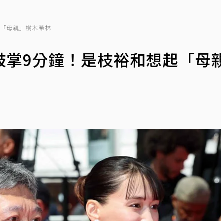
起「母親」樹木希林
鼓掌9分鐘！是枝裕和想起「母