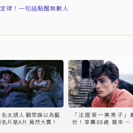
」定律！一句話點醒無數人
片名太誘人 觀眾誤以為藝
「法國第一美男子」
術名片是A片 竟然大賣！
世！享壽88歲 曾來台
加金馬獎