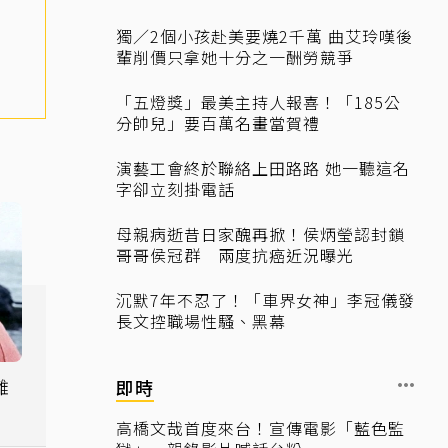
獨／2個小孩赴美要燒2千萬 曲艾玲嘆後
輩削價只拿她十分之一酬勞競爭
「五燈獎」最美主持人報喜！「185公
分帥兒」要百萬名畫當賀禮
演藝工會終於聯絡上田路路 她一聽這名
字卻立刻掛電話
母親病逝昔日家醜再掀！侯炳瑩認封鎖
哥哥侯冠群 兩度抗癌近況曝光
沉默7年不忍了！「車界女神」李冠儀發
長文控職場性騷、黑幕
離
即時
參
高橋文哉首度來台！宣傳電影「藍色監