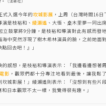
會。（法新社）
正式入選今年的
坎城影展
，上周（台灣時間16日
導演是枝裕和、
綾瀨遙
、大悟、桒木里夢一同出
起立鼓掌將9分鐘，是枝裕和導演對此有感而發
腦海中突然浮現了樹木希林演員的臉，之前她面
快點回去吧！』」
映的感想，是枝裕和導演表示：「我邊看邊想著
電影
，觀眾們都十分專注地看到最後，讓我鬆
到坎城影展！」綾瀨遙則表示：「沒想到有些片
應和日本觀眾不太一樣，我覺得很有趣。」