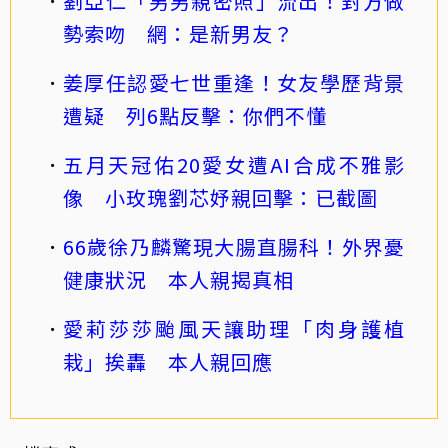
劉亞仁「男男親密照」流出！對方做
勢索吻 網：是新男友？
姜厚任認愛七世重逢！女友學歷背景
遭疑 列6點反擊：你們不懂
五月天冠佑20愛女遭AI合成不雅影
像 小玫瑰劉芯妤親回擊：已截圖
66歲徐乃麟驚現大腸直腸科！外界憂
健康狀況 本人親揭真相
愛莉莎莎颱風天讓助理「肉身護植
栽」挨轟 本人親回應