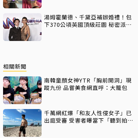
湯姆霍蘭德、千黛亞補辦婚禮！包
下370公頃英國頂級莊園 秘密派對
曝光
相關新聞
南韓童顏女神YTR「胸前開洞」現
蹤九份 品嘗美食網直呼：大籠包
千萬網紅爆「和友人性侵女子」已
出庭受審 受害者曝當下「聽到拍片
聲」