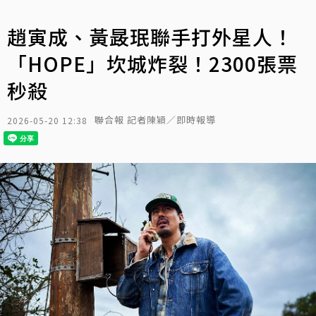
趙寅成、黃晸珉聯手打外星人！
「HOPE」坎城炸裂！2300張票
秒殺
聯合報 記者陳穎／即時報導
2026-05-20 12:38