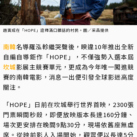
趙寅成在「HOPE」詮釋滿口髒話的村民。圖／采昌提供
南韓
名導羅泓軫繼哭聲後，睽違10年推出全新
自編自導鉅作「HOPE」，不僅強勢入選本屆
坎城
影展主競賽單元，更成為今年唯一闖進競
賽的南韓電影，消息一出便引發全球影迷高度
關注。
「HOPE」日前在坎城舉行世界首映，2300張
門票瞬間秒殺，即便放映版本長達160分鐘、
場次更安排在晚間9點30分，現場依舊座無虛
席。從映前影人入場開始，觀眾便以長達5分