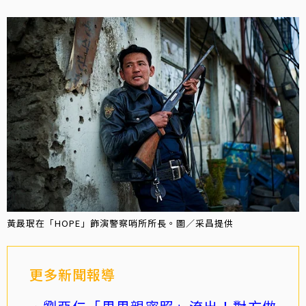
黃晸珉在「HOPE」飾演警察哨所所長。圖／采昌提供
更多新聞報導