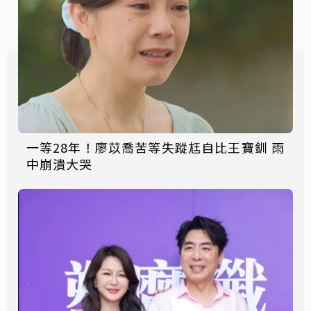
一等28年！廖苡喬苦等失蹤尪自比王寶釧 雨
中崩潰大哭