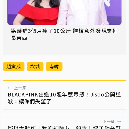
梁赫群3個月瘦了10公斤 體檢意外發現胃裡
長東西
趙寅成
坎城
南韓
←
上一篇
BLACKPINK出道10週年惹眾怒！Jisoo公開道
歉：讓你們失望了
下一篇
→
邱以太新作「我的神隊友」殺青！認了鍾岳軒