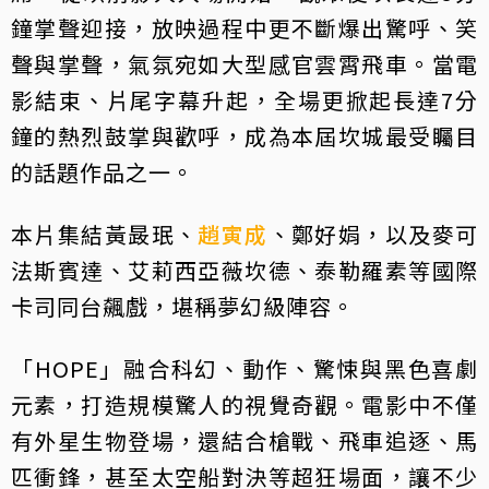
鐘掌聲迎接，放映過程中更不斷爆出驚呼、笑
聲與掌聲，氣氛宛如大型感官雲霄飛車。當電
影結束、片尾字幕升起，全場更掀起長達7分
鐘的熱烈鼓掌與歡呼，成為本屆坎城最受矚目
的話題作品之一。
本片集結黃晸珉、
趙寅成
、鄭好娟，以及麥可
法斯賓達、艾莉西亞薇坎德、泰勒羅素等國際
卡司同台飆戲，堪稱夢幻級陣容。
「HOPE」融合科幻、動作、驚悚與黑色喜劇
元素，打造規模驚人的視覺奇觀。電影中不僅
有外星生物登場，還結合槍戰、飛車追逐、馬
匹衝鋒，甚至太空船對決等超狂場面，讓不少