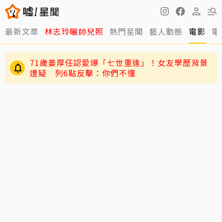
最新文章
林志玲曬帥兒照
熱門星聞
藝人動態
電影
電
讓位王宇婕退出「神之路」 鄭仲茵深夜吐心聲
「說不難過是騙人的」