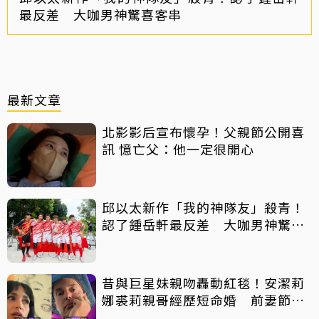
最反差 大咖男神驚喜客串
最新文章
北影影后宣布懷孕！父親節公開喜
訊 憶亡父：他一定很開心
邱以太新作「我的神隊友」殺青！
認了鍾岳軒最反差 大咖男神驚喜
客串
昔與巨星妹親吻轟動紅毯！安潔莉
娜裘莉親哥經歷短命婚 前妻節目
中出櫃：終於自由了