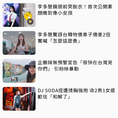
李多慧鏡頭前突脫衣！首次公開素
顏嫩到像小女孩
李多慧驚訝台韓物價車子價差2倍
驚喊「怎麼這麼貴」
企鵝妹無預警宣告「很快在台灣見
你們」 引粉絲暴動
DJ SODA控遭揉胸強抱 收2男1女道
歉信「和解了」