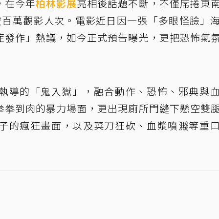
，在今年
柏林影展
亮相後話題不斷，不僅席捲東
破百萬觀影人次。電影近日因一張「多眼怪臉」
症發作」熱議，如今正式預告曝光，更把恐怖氣
執導的「鬼入獄」，融合動作、恐怖、邪典與
拳拳到肉的暴力場面，更出現廁所門縫下懸空雙
子的瘋狂畫面，以及菜刀狂砍、血漿噴濺等重