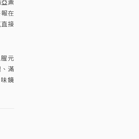
南亞票
海報在
氛直接
血腥元
腿、滿
口味鏡