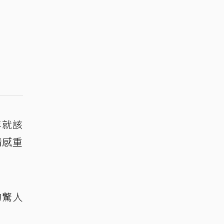
年就該
情感重
的驚人