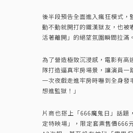
後半段預告全面進入瘋狂模式，
動不動就開打的鐵漢獄友，也被
活著離開」的絕望氛圍瞬間拉滿
為了營造極致沉浸感，電影有高
隊打造逼真牢房場景，讓演員一
一次夜戲走進牢房時嚇到全身發
想進監獄！」
片商也搭上「666魔鬼日」話題，
定特映場」，限定套票售價66