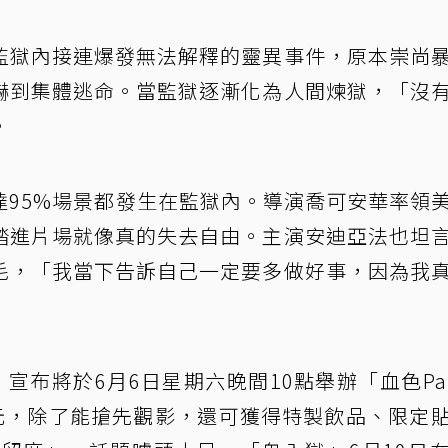
監獄內接連爆發無法解釋的靈異事件，原本崇尚
嚇到集體逃命。當監獄逐漸化為人間煉獄，「沒
。
達95%場景都發生在監獄內。導演喬可安華率領
踏進片場就像真的失去自由。主演安迪亞法也坦
毛，「我當下告訴自己一定要多做好事，因為我
宣布將於6月6日星期六晚間10點舉辦「血色Par
6元，除了能搶先觀影，還可獲得特製飲品、限定