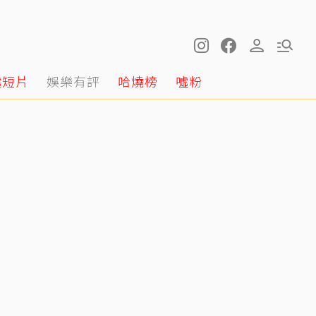
噓短片
娛樂有評
哈燒榜
噓粉