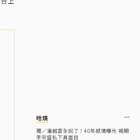
在台上
哈燒
獨／潘越雲全說了！40年感情曝光 揭開
李宗盛私下真面目