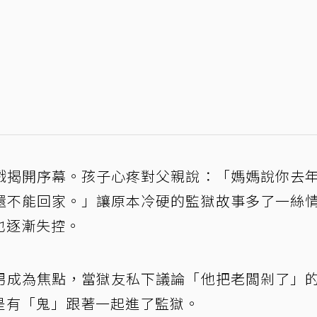
戲揭開序幕。孩子心疼對父親說：「媽媽說你去
還不能回家。」讓原本冷硬的監獄故事多了一絲
也逐漸失控。
男成為焦點，當獄友私下議論「他把老闆剁了」
是有「鬼」跟著一起進了監獄。