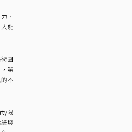
暴力、
有人能
美術團
言，第
真的不
ty限
貼紙與