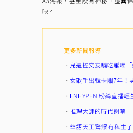
A3海報，甚至設有神秘「靈異
映。
更多新聞報導
兒遭控交友騙吃騙喝「
女歌手出輯卡關7年！老
ENHYPEN 粉絲直
推理大師的時代謝幕 
華語天王驚爆有私生子