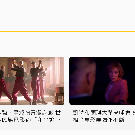
林強、蕭淑慎青澀身影 世
凱特布蘭琪大鬧高峰會 
界民族電影節「和平追想
相金馬影展強作不斷
曲」