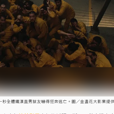
一秒全體鐵漢直男獄友嚇得狂奔逃亡。圖／金盞花大影業提