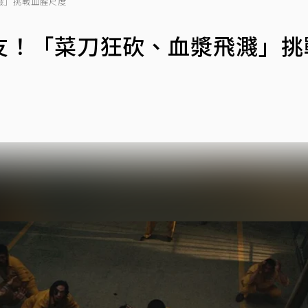
濺」挑戰血腥尺度
友！「菜刀狂砍、血漿飛濺」挑