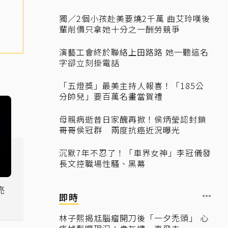
獨／2個小孩赴美要燒2千萬 曲艾玲嘆後
輩削價只拿她十分之一酬勞競爭
演藝工會終於聯絡上田路路 她一聽這名
字卻立刻掛電話
「五燈獎」最美主持人報喜！「185公
分帥兒」要百萬名畫當賀禮
母親病逝昔日家醜再掀！侯炳瑩認封鎖
哥哥侯冠群 兩度抗癌近況曝光
沉默7年不忍了！「車界女神」李冠儀發
長文控職場性騷、黑幕
亮
即時
林子熙揭尪腦瘤開刀後「一夕禿頭」 心