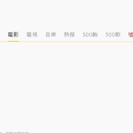
態
電影
電視
音樂
熱搜
500齣
500歌