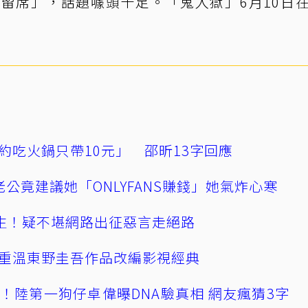
保留席」，話題噱頭十足。「鬼入獄」6月10日
約吃火鍋只帶10元」 邵昕13字回應
公竟建議她「ONLYFANS賺錢」她氣炸心寒
播輕生！疑不堪網路出征惡言走絕路
重溫東野圭吾作品改編影視經典
！陸第一狗仔卓偉曝DNA驗真相 網友瘋猜3字