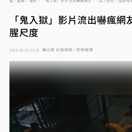
噓！星聞
電影
「鬼入獄」影片流出嚇瘋網友！「菜刀狂砍、血漿飛
「鬼入獄」影片流出嚇瘋網
腥尺度
聯合報 記者陳穎／即時報導
2026-05-20 13:39