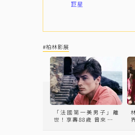
巨星
#柏林影展
「法國第一美男子」離
世！享壽88歲 曾來台參
加金馬獎