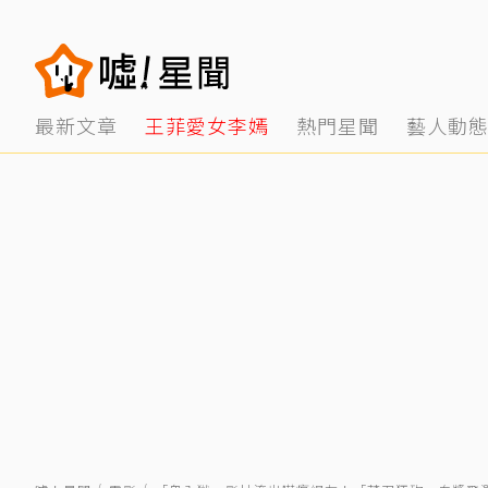
最新文章
王菲愛女李嫣
熱門星聞
藝人動