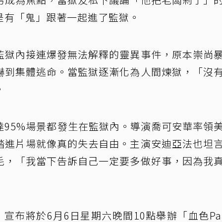
是有「鬼」跟著一起進了監獄。
監獄內接連爆發無法解釋的靈異事件，原本崇尚
嚇到集體逃命。當監獄逐漸化為人間煉獄，「沒
。
達95%場景都發生在監獄內。導演喬可安華率領
踏進片場就像真的失去自由。主演安迪亞法也坦
毛，「我當下告訴自己一定要多做好事，因為我
宣布將於6月6日星期六晚間10點舉辦「血色Par