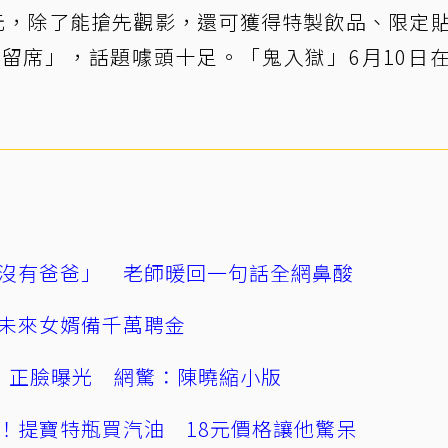
6元，除了能搶先觀影，還可獲得特製飲品、限定
保留席」，話題噱頭十足。「鬼入獄」6月10日
沒有爸爸」 老師暖回一句話全網鼻酸
未來女婿備千萬聘金
」正臉曝光 網驚：陳曉縮小版
！提寶特瓶買汽油 18元價格讓他驚呆