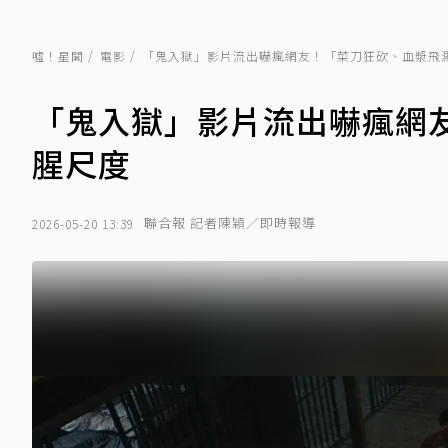
噓！星聞
電影
「鬼入獄」影片流出嚇瘋網友！「菜刀狂砍、血漿飛
「鬼入獄」影片流出嚇瘋網
腥尺度
聯合報 記者陳穎／即時報導
2026-05-20 13:39