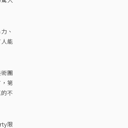
暴力、
有人能
美術團
言，第
真的不
ty限