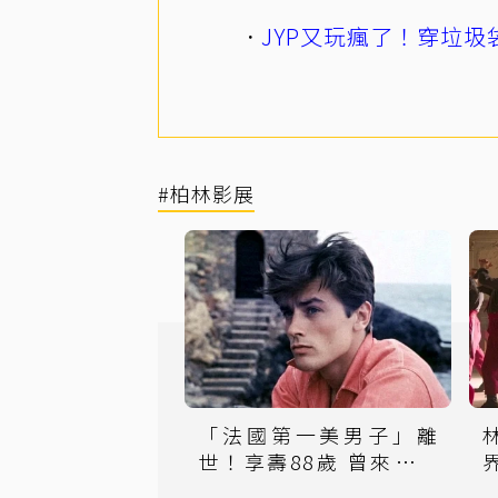
JYP又玩瘋了！穿垃圾
#柏林影展
「法國第一美男子」離
世！享壽88歲 曾來台參
加金馬獎