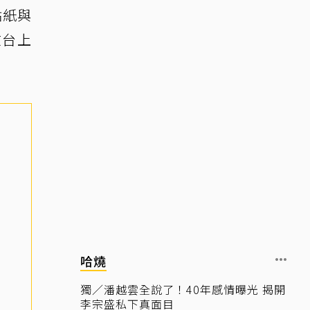
貼紙與
在台上
哈燒
獨／潘越雲全說了！40年感情曝光 揭開
李宗盛私下真面目