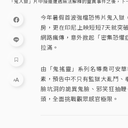
「鬼入獄」片中接連遭遇無法解釋的靈異事件之後，下
今年暑假首波強檔恐怖片鬼入獄
房，更在印尼上映短短7天就突
網路瘋傳，意外掀起「密集恐懼
拉滿。
由「鬼搖靈」系列名導喬可安華
素，預告中不只有監獄大亂鬥、
臉坑洞的詭異鬼臉、邪笑狂抽鞭
頭，全面挑戰觀眾感官極限。