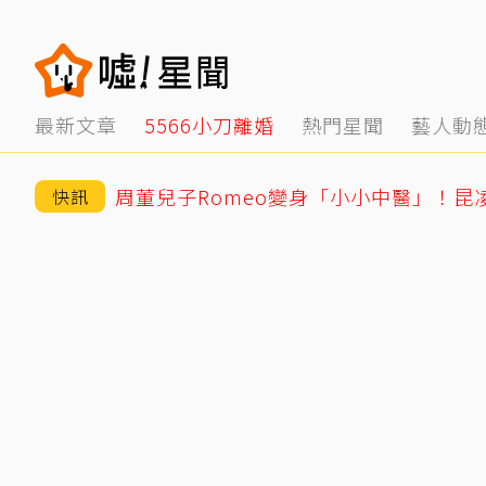
最新文章
5566小刀離婚
熱門星聞
藝人動
周董兒子Romeo變身「小小中醫」！昆
快訊