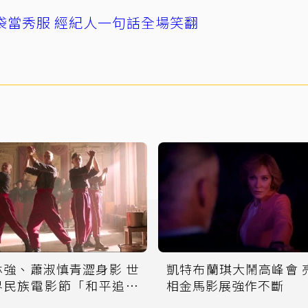
袋當秀服 經紀人一句話全場笑翻
林強、蕭淑慎青澀身影 世
凱特布蘭琪大鬧高峰會 
界民族電影節「和平追想
相金馬影展強作不斷
曲」