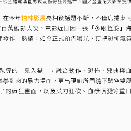
一秒全體鐵漢直男獄友嚇得狂奔逃亡。圖／金盞花大影業提
，在今年
柏林影展
亮相後話題不斷，不僅席捲東
破百萬觀影人次。電影近日因一張「多眼怪臉」
症發作」熱議，如今正式預告曝光，更把恐怖氣
執導的「鬼入獄」，融合動作、恐怖、邪典與
拳拳到肉的暴力場面，更出現廁所門縫下懸空雙
子的瘋狂畫面，以及菜刀狂砍、血漿噴濺等重