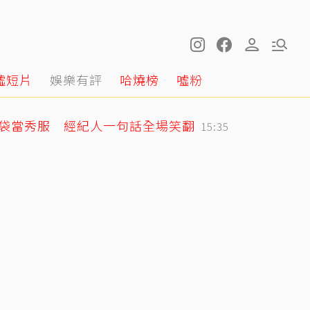
噓短片
娛樂有評
哈燒榜
噓粉
圾袋當秀服 經紀人一句話全場笑翻
15:35