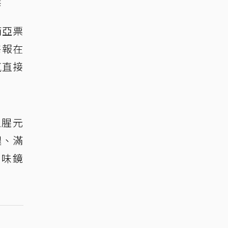
供
南亞票
海報在
氛直接
血腥元
腿、滿
口味鏡