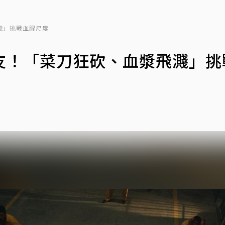
濺」挑戰血腥尺度
友！「菜刀狂砍、血漿飛濺」挑