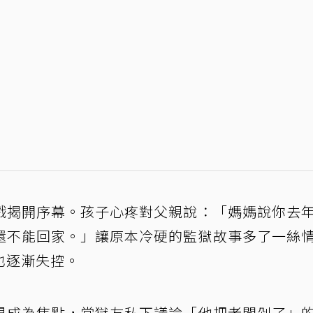
戲揭開序幕。孩子心疼對父親說：「媽媽說你去
還不能回家。」讓原本冷硬的監獄故事多了一絲
也逐漸失控。
男成為焦點，當獄友私下議論「他把老闆剁了」