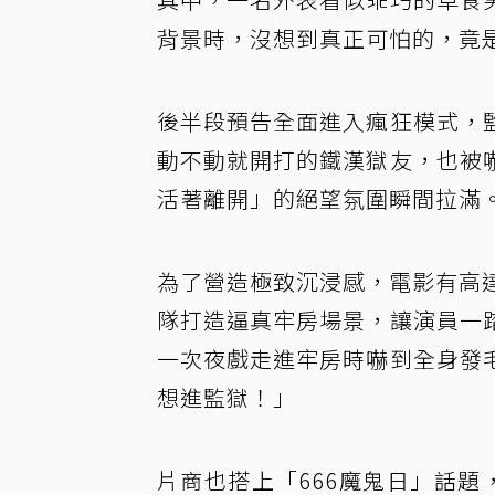
背景時，沒想到真正可怕的，竟
後半段預告全面進入瘋狂模式，
動不動就開打的鐵漢獄友，也被
活著離開」的絕望氛圍瞬間拉滿
為了營造極致沉浸感，電影有高
隊打造逼真牢房場景，讓演員一
一次夜戲走進牢房時嚇到全身發
想進監獄！」
片商也搭上「666魔鬼日」話題，