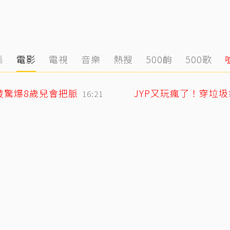
態
電影
電視
音樂
熱搜
500齣
500歌
凌驚爆8歲兒會把脈
JYP又玩瘋了！穿垃
16:21