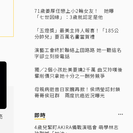
71歲姜厚任戀上小2輪女友！ 她曝
「七世因緣」：3歲就認定是他
「五燈獎」最美主持人報喜！「185公
分帥兒」要百萬名畫當賀禮
演藝工會終於聯絡上田路路 她一聽這名
字卻立刻掛電話
獨／2個小孩赴美要燒2千萬 曲艾玲嘆後
輩削價只拿她十分之一酬勞競爭
母親病逝昔日家醜再掀！侯炳瑩認封鎖
哥哥侯冠群 兩度抗癌近況曝光
即時
亮
4歲兒緊盯AKIRA備戰演唱會 萌學林志