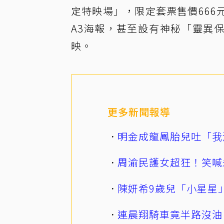
定特映場」，限定套票售價66
A3海報，甚至設有神秘「靈異
映。
更多新聞報導
明金成龍鳳胎兒吐「我
周渝民護女超狂！笑喊
陳妍希9歲兒「小星星
連晨翔騎車竟半路沒油