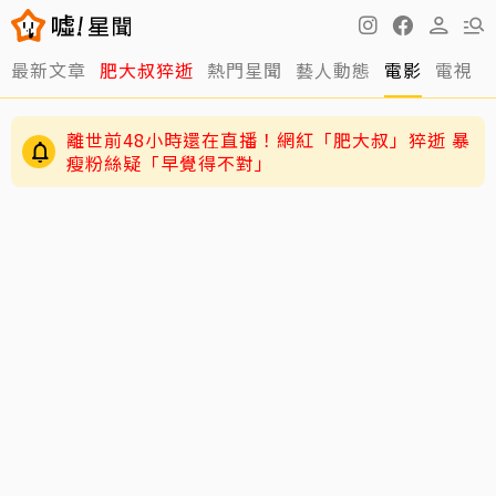
最新文章
肥大叔猝逝
熱門星聞
藝人動態
電影
電視
離世前48小時還在直播！網紅「肥大叔」猝逝 暴
瘦粉絲疑「早覺得不對」
跳澎湖垃圾山找相機！放火揭民宿丟棄原因「誤
認成按摩棒」