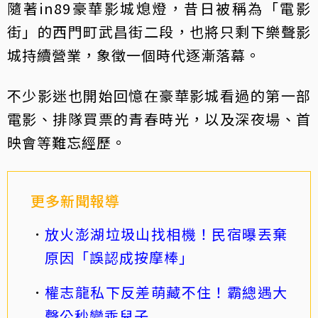
隨著in89豪華影城熄燈，昔日被稱為「電影
街」的西門町武昌街二段，也將只剩下樂聲影
城持續營業，象徵一個時代逐漸落幕。
不少影迷也開始回憶在豪華影城看過的第一部
電影、排隊買票的青春時光，以及深夜場、首
映會等難忘經歷。
更多新聞報導
放火澎湖垃圾山找相機！民宿曝丟棄
原因「誤認成按摩棒」
權志龍私下反差萌藏不住！霸總遇大
聲公秒變乖兒子