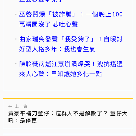
巫啓賢爆「被詐騙」！一個晚上100
萬瞬間沒了 悲吐心聲
曲家瑞突發聲「我受夠了」！自曝討
好型人格多年：我也會生氣
陳聆薇病逝江蕙崩潰爆哭！洩抗癌過
來人心聲：早知讓她多化一點
←
上一篇
黃豪平補刀董仔：這群人不是解散了？ 董仔大
吼：是停更