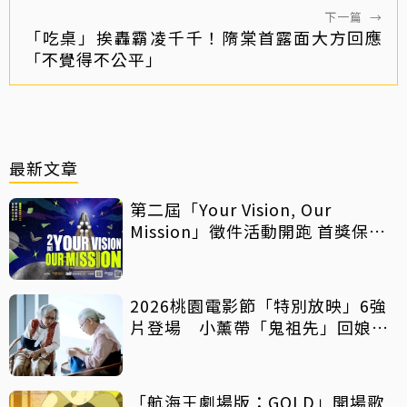
下一篇
→
「吃桌」挨轟霸凌千千！隋棠首露面大方回應
「不覺得不公平」
最新文章
第二屆「Your Vision, Our
Mission」徵件活動開跑 首獎保證
影像化
2026桃園電影節「特別放映」6強
片登場 小薰帶「鬼祖先」回娘
家！
「航海王劇場版：GOLD」開場歌