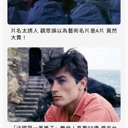
片名太誘人 觀眾誤以為藝術名片是A片 竟然
大賣！
「法國第一美男子」離世！享壽88歲 曾來台