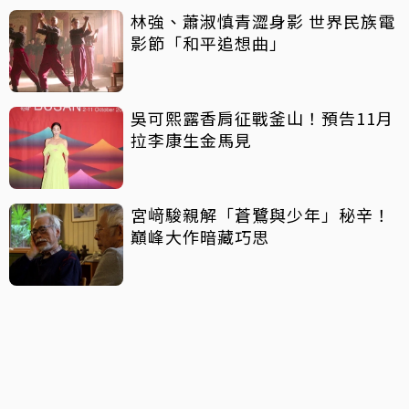
林強、蕭淑慎青澀身影 世界民族電
影節「和平追想曲」
吳可熙露香肩征戰釜山！預告11月
拉李康生金馬見
宮﨑駿親解「蒼鷺與少年」秘辛！
巔峰大作暗藏巧思