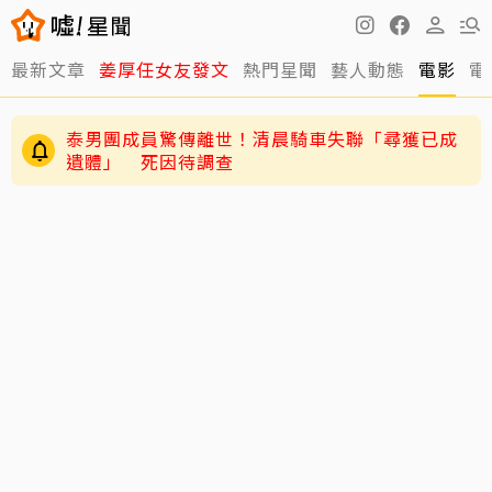
最新文章
姜厚任女友發文
熱門星聞
藝人動態
電影
電
泰男團成員驚傳離世！清晨騎車失聯「尋獲已成
遺體」 死因待調查