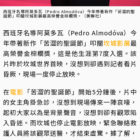
西班牙名導阿莫多瓦（Pedro Almodóva）今年帶著新作「苦澀的聖
誕節」叩關坎城影展最高榮譽金棕櫚獎。（美聯社）
西班牙名導阿莫多瓦（Pedro Almodóva）今
年帶著新作「苦澀的聖誕節」叩關
坎城影展
最
高榮譽金棕櫚獎，這是他生涯第7度入選。該
片昨於坎城世界首映，沒想到卻遇到記者看片
昏厥，現場一度停止放映。
在
電影
「苦澀的聖誕節」開始5分鐘後，片中
的女主角掛急診，沒想到現場傳來一陣哀嚎，
起初大家以為是背景聲音，沒想到卻有觀眾陷
入昏迷。而坎城也停止電影放映，緊急聯絡救
護人員將該觀眾送醫，才結束虛驚。據了解，