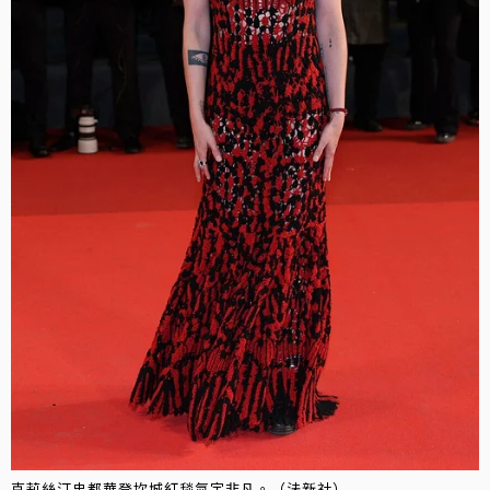
克莉絲汀史都華登坎城紅毯氣宇非凡。（法新社）