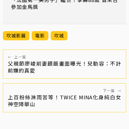
參加金馬獎
坎城影展
電影
坎城
←
上一篇
父親節廖峻前妻餵飯畫面曝光！兒動容：不計
前嫌的真愛
下一篇
→
上百粉絲淋雨苦等！TWICE MINA化身純白女
神空降華山