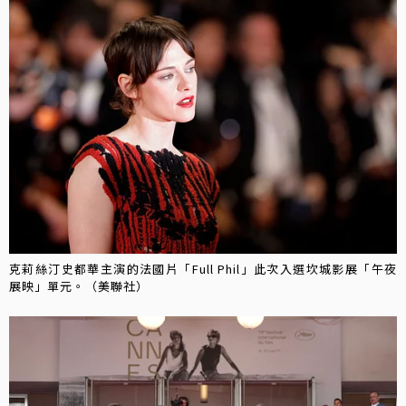
克莉絲汀史都華主演的法國片「Full Phil」此次入選坎城影展「午夜
展映」單元。（美聯社）