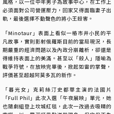
風格，以一位中年男子為故事中心，在工作上
必須面對公司營運壓力，回家又得面臨妻子出
軌，最後選擇不動聲色的將小王殺害。
「Minotaur」表面上看似一樁市井小民的平
凡故事，實則影射俄羅斯目前的當局現況，長
期嚴重的經濟問題以及內政分崩離析，卻還是
得維持表面上的美滿。甚至以「殺人」隱喻為
戰爭符號，在放映完畢後，掀起如雷的掌聲，
評價甚至超越阿莫多瓦的新作。
「暮光女」克莉絲汀史都華主演的法國片
「Full Phil」此次入選「午夜展映」單元，她
也隨劇組登上坎城紅毯，此次一改過去吸睛的