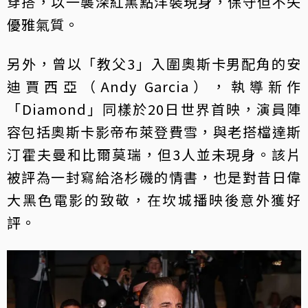
穿搭，以一襲深紅黑點洋裝現身，保守但不失
優雅氣質。
另外，曾以「教父3」入圍奧斯卡男配角的安
迪賈西亞（Andy Garcia），執導新作
「Diamond」同樣於20日世界首映，演員陣
容包括奧斯卡影帝布萊登費雪，與老搭檔達斯
汀霍夫曼和比爾莫瑞，但3人並未現身。該片
被評為一封寫給洛杉磯的情書，也是對昔日偉
大黑色電影的致敬，在坎城播映後意外獲好
評。