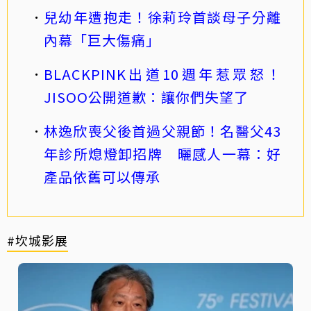
兒幼年遭抱走！徐莉玲首談母子分離
內幕「巨大傷痛」
BLACKPINK出道10週年惹眾怒！
JISOO公開道歉：讓你們失望了
林逸欣喪父後首過父親節！名醫父43
年診所熄燈卸招牌 曬感人一幕：好
產品依舊可以傳承
#坎城影展