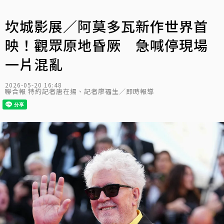
坎城影展／阿莫多瓦新作世界首
映！觀眾原地昏厥 急喊停現場
一片混亂
2026-05-20 16:48
聯合報 特約記者唐在揚、記者廖福生／即時報導