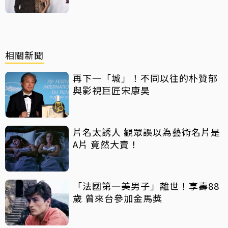
相關新聞
再下一「城」！不同以往的朴贊郁
與影視巨匠宋康昊
片名太誘人 觀眾誤以為藝術名片是
A片 竟然大賣！
「法國第一美男子」離世！享壽88
歲 曾來台參加金馬獎