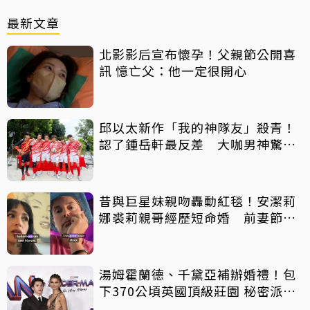
最新文章
北影影后宣布懷孕！父親節公開喜
訊 憶亡父：他一定很開心
邱以太新作「我的神隊友」殺青！
認了鍾岳軒最反差 大咖男神驚喜
客串
昔與巨星妹親吻轟動紅毯！安潔莉
娜裘莉親哥經歷短命婚 前妻節目
中出櫃：終於自由了
湯姆霍蘭德、千黛亞補辦婚禮！包
下370公頃英國頂級莊園 秘密派對
曝光