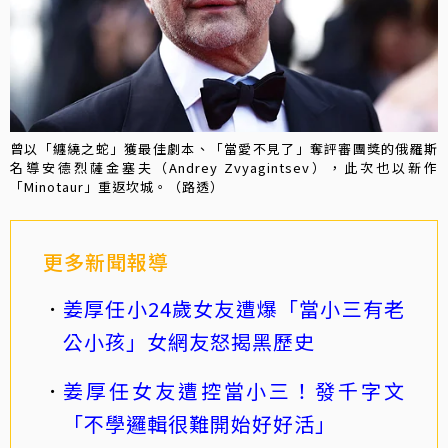
曾以「纏繞之蛇」獲最佳劇本、「當愛不見了」奪評審團獎的俄羅斯
名導安德烈薩金塞夫（Andrey Zvyagintsev），此次也以新作
「Minotaur」重返坎城。（路透）
更多新聞報導
姜厚任小24歲女友遭爆「當小三有老
公小孩」女網友怒揭黑歷史
姜厚任女友遭控當小三！發千字文
「不學邏輯很難開始好好活」