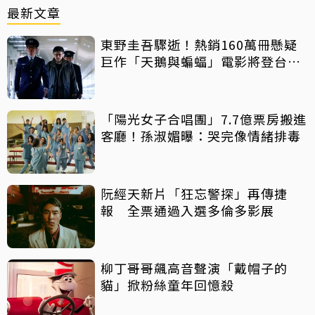
最新文章
東野圭吾驟逝！熱銷160萬冊懸疑
巨作「天鵝與蝙蝠」電影將登台上
映
「陽光女子合唱團」7.7億票房搬進
客廳！孫淑媚曝：哭完像情緒排毒
阮經天新片「狂忘警探」再傳捷
報 全票通過入選多倫多影展
柳丁哥哥飆高音聲演「戴帽子的
貓」掀粉絲童年回憶殺