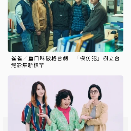
雀雀／重口味破格台劇 「模仿犯」樹立台
灣影集新標竿