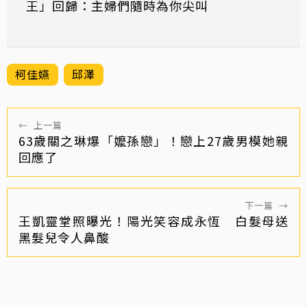
王」回歸：主婦們隨時為你尖叫
柯佳嬿
邱澤
←
上一篇
63歲關之琳爆「嬤孫戀」！戀上27歲男模她親
回應了
下一篇
→
王凱靈堂照曝光！陽光笑容成永恆 白髮母送
黑髮兒令人鼻酸