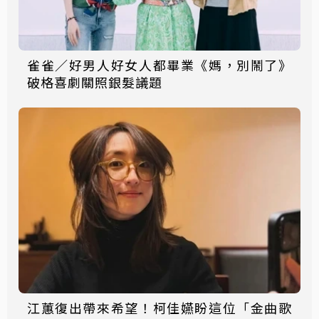
雀雀／好男人好女人都畢業《媽，別鬧了》
破格喜劇關照銀髮議題
江蕙復出帶來希望！柯佳嬿盼這位「金曲歌