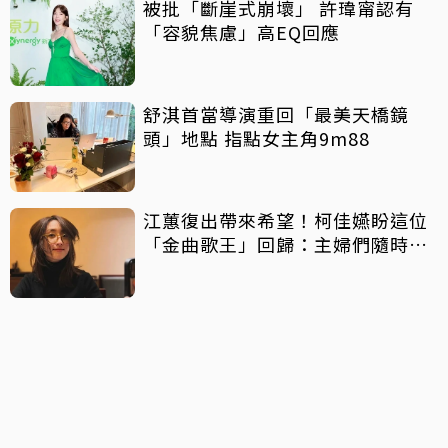
被批「斷崖式崩壞」 許瑋甯認有
「容貌焦慮」高EQ回應
舒淇首當導演重回「最美天橋鏡
頭」地點 指點女主角9m88
江蕙復出帶來希望！柯佳嬿盼這位
「金曲歌王」回歸：主婦們隨時為
你尖叫