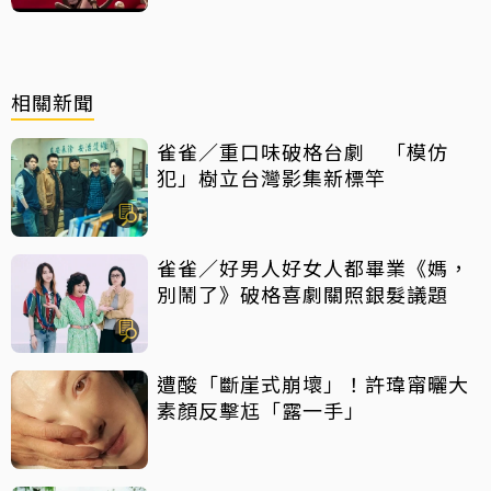
相關新聞
雀雀／重口味破格台劇 「模仿
犯」樹立台灣影集新標竿
雀雀／好男人好女人都畢業《媽，
別鬧了》破格喜劇關照銀髮議題
遭酸「斷崖式崩壞」！許瑋甯曬大
素顏反擊尪「露一手」