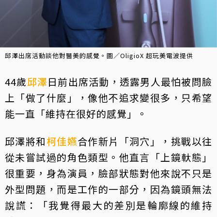
邱澤出席活動談他對醫美的感覺。圖／OligioX 超玩美電波提供
44歲
邱澤
日前出席活動，透露男人最怕被問臉
上「做了什麼」，像他不追求變很多，只希望
能一直「維持在很好的感覺」。
邱澤將和
柯佳嬿
合作新片「洞穴」，挑戰以往
從未嘗試過的角色類型。他直言「上鏡軑態」
很重要，身為演員，臉部狀態對他來說不只是
外型問題，而是工作的一部分，因為鏡頭無法
說謊：「我覺得最大的差別是輪廓線的維持