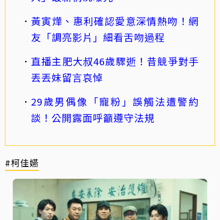
黃寅燁、惠利確認愛意深情熱吻！網
友「調亮影片」細看舌吻過程
直播主肥大叔46歲驟逝！昔競爭對手
丟丟妹留言哀悼
29歲男偶像「寵粉」誤觸法遭警約
談！公開露面呼籲遵守法規
#柯佳嬿