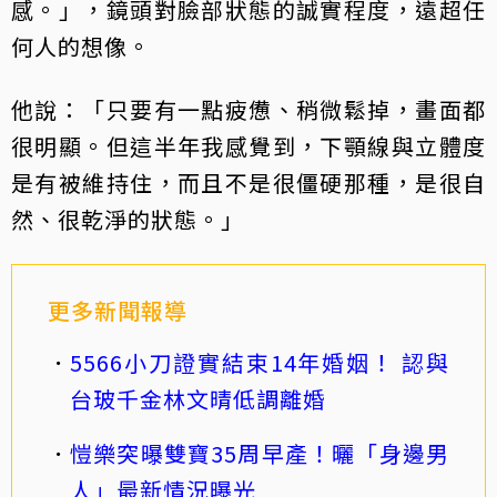
感。」，鏡頭對臉部狀態的誠實程度，遠超任
何人的想像。
他說：「只要有一點疲憊、稍微鬆掉，畫面都
很明顯。但這半年我感覺到，下顎線與立體度
是有被維持住，而且不是很僵硬那種，是很自
然、很乾淨的狀態。」
更多新聞報導
5566小刀證實結束14年婚姻！ 認與
台玻千金林文晴低調離婚
愷樂突曝雙寶35周早產！曬「身邊男
人」最新情況曝光