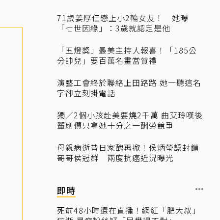
71歲姜厚任戀上小2輪女友！ 她曝
「七世因緣」：3歲就認定是他
「五燈獎」最美主持人報喜！「185公
分帥兒」要百萬名畫當賀禮
演藝工會終於聯絡上田路路 她一聽這名
字卻立刻掛電話
獨／2個小孩赴美要燒2千萬 曲艾玲嘆後
輩削價只拿她十分之一酬勞競爭
母親病逝昔日家醜再掀！侯炳瑩認封鎖
哥哥侯冠群 兩度抗癌近況曝光
即時
死前48小時還在直播！網紅「肥大叔」