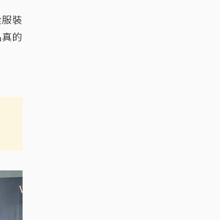
從服裝
品真的