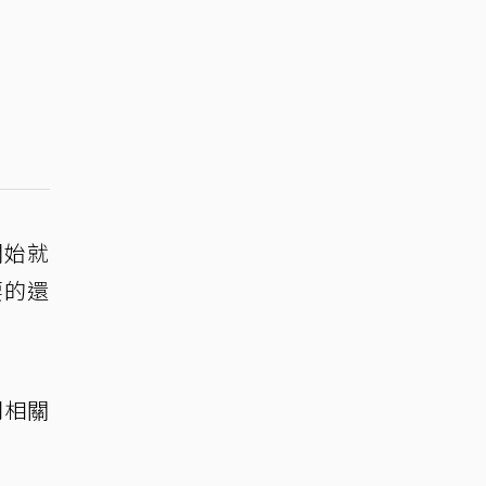
開始就
要的還
問相關