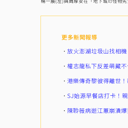
楊一展(左)與周厚安在「地下城の怪物
更多新聞報導
放火澎湖垃圾山找相機
權志龍私下反差萌藏不
港樂傳奇黎彼得離世！
SJ始源早餐店打卡！
陳聆薇病逝江蕙崩潰爆