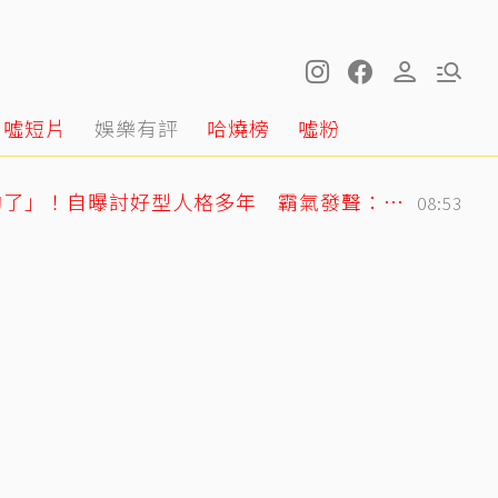
噓短片
娛樂有評
哈燒榜
噓粉
曲家瑞突發聲「我受夠了」！自曝討好型人格多年 霸氣發聲：我也會生氣
08:53