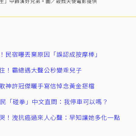
先生」中飾演好兄弟。圖／殺戮天使電影提供
！民宿曝丟棄原因「誤認成按摩棒」
住！霸總遇大聲公秒變乖兒子
歌神許冠傑曬手寫信悼念黃金搭檔
親民「碰拳」中文直問：我停車可以嗎？
哭！洩抗癌過來人心聲：早知讓她多化一點