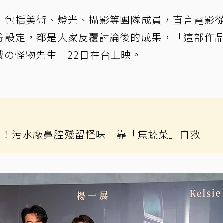
，包括美術、燈光、攝影等團隊成員，直言電影
等設定，都是大家反覆討論後的成果，「這部作
の怪物先生」22日在台上映。
夢！污水廠鼻腔殘留怪味 靠「焦蔬菜」自救