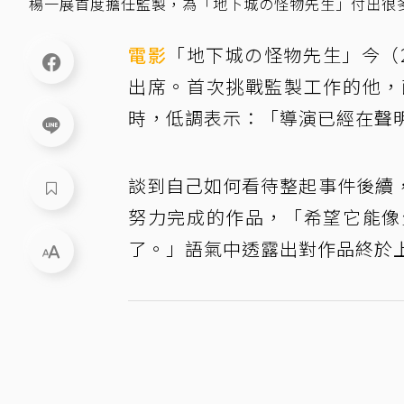
楊一展首度擔任監製，為「地下城の怪物先生」付出很
電影
「地下城の怪物先生」今（
出席。首次挑戰監製工作的他，
時，低調表示：「導演已經在聲
談到自己如何看待整起事件後續
努力完成的作品，「希望它能像
了。」語氣中透露出對作品終於