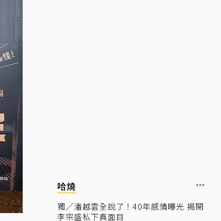
哈燒
獨／潘越雲全說了！40年感情曝光 揭開
李宗盛私下真面目