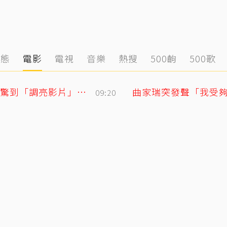
動態
電影
電視
音樂
熱搜
500齣
500歌
黃寅燁、惠利確認愛意深情熱吻！網友震驚到「調亮影片」細看舌吻過程
09:20