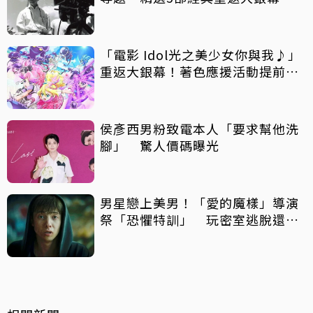
「電影 Idol光之美少女你與我♪」
重返大銀幕！著色應援活動提前開
跑
侯彥西男粉致電本人「要求幫他洗
腳」 驚人價碼曝光
男星戀上美男！「愛的魔樣」導演
祭「恐懼特訓」 玩密室逃脫還得
摸蛇