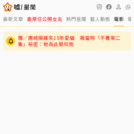
最新文章
姜厚任公開女友
熱門星聞
藝人動態
電影
電
獨／唐綺陽痛失15年愛貓 揭當時「不養第二
隻」祕密：牠為此狠咬我
王仁甫紐西蘭旅遊開箱岑永康豪宅！林義傑、吳
速玲同行 夢幻美景全曝光