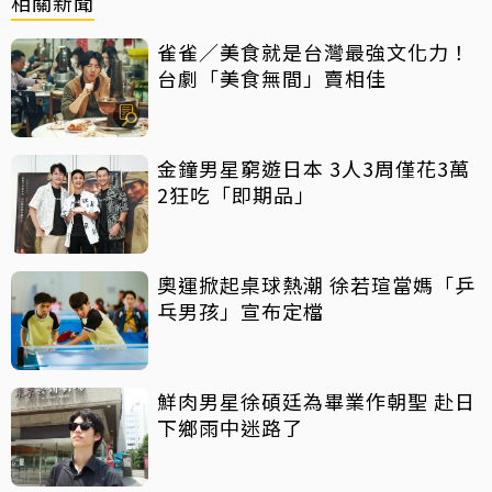
相關新聞
雀雀／美食就是台灣最強文化力！
台劇「美食無間」賣相佳
金鐘男星窮遊日本 3人3周僅花3萬
2狂吃「即期品」
奧運掀起桌球熱潮 徐若瑄當媽「乒
乓男孩」宣布定檔
鮮肉男星徐碩廷為畢業作朝聖 赴日
下鄉雨中迷路了