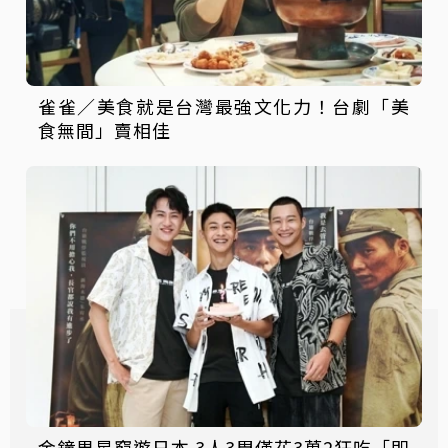
雀雀／美食就是台灣最強文化力！台劇「美
食無間」賣相佳
金鐘男星窮遊日本 3人3周僅花3萬2狂吃「即