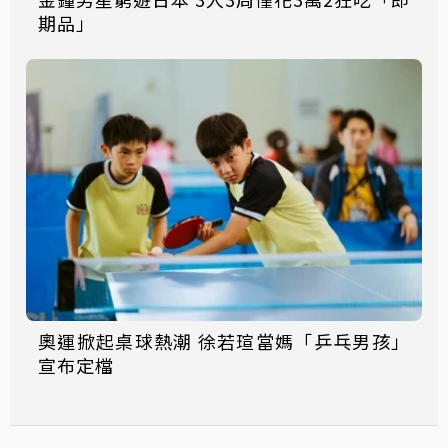
期品」
奧運掀起桌球熱潮 徐若瑄當媽「乒乓男孩」
宣布定檔