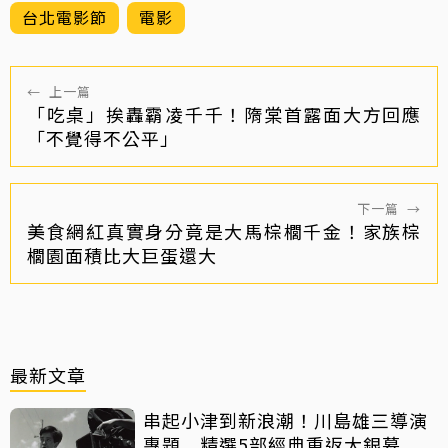
台北電影節
電影
←
上一篇
「吃桌」挨轟霸凌千千！隋棠首露面大方回應
「不覺得不公平」
下一篇
→
美食網紅真實身分竟是大馬棕櫚千金！家族棕
櫚園面積比大巨蛋還大
最新文章
串起小津到新浪潮！川島雄三導演
專題 精選5部經典重返大銀幕