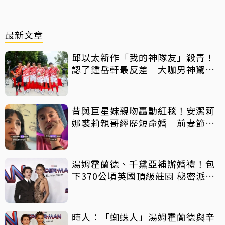
最新文章
邱以太新作「我的神隊友」殺青！
認了鍾岳軒最反差 大咖男神驚喜
客串
昔與巨星妹親吻轟動紅毯！安潔莉
娜裘莉親哥經歷短命婚 前妻節目
中出櫃：終於自由了
湯姆霍蘭德、千黛亞補辦婚禮！包
下370公頃英國頂級莊園 秘密派對
曝光
時人：「蜘蛛人」湯姆霍蘭德與辛