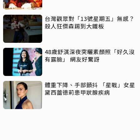
台灣觀眾對「13號星期五」無感？
殺人狂傑森踢到大鐵板
48歲舒淇深夜突曬素顏照「好久沒
有露臉」 網友好驚訝
體重下降、手部顫抖 「星戰」女星
黛西蕾德莉患甲狀腺疾病