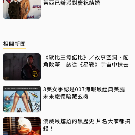
蒂亞已辦派對慶祝結婚
相關新聞
《歐比王肯諾比》／故事空洞、配
角敗筆 該從《星戰》宇宙中抹去
3美女爭認是007海報最經典美腿
未來龐德暗藏玄機
漫威最尷尬的黑歷史 片名大家都搞
錯！