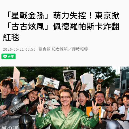
「星戰金孫」萌力失控！東京掀
「古古炫風」佩德羅帕斯卡炸翻
紅毯
聯合報 記者陳穎／即時報導
2026-05-21 05:50