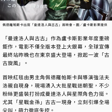
佩德羅帕斯卡出席「曼達洛人與古古」首映會。圖／盧卡斯影業提供
「曼達洛人與古古」作為盧卡斯影業年度重磅
鉅作，電影不僅全版本登上大銀幕，全球宣傳
最終站昨晚也在東京盛大登場，掀起一波「古
古旋風」。
首映紅毯由男主角佩德羅帕斯卡與導演強法夫
洛親自現身，現場湧入大批星戰迷朝聖，不少
粉絲更盛裝打扮成曼達洛人與星際角色力挺。
尤其「星戰金孫」古古一現身，立刻引爆全場
尖叫，萌力徹底失控。