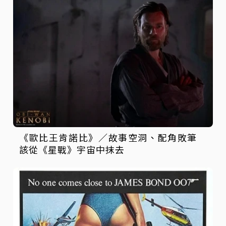
《歐比王肯諾比》／故事空洞、配角敗筆
該從《星戰》宇宙中抹去