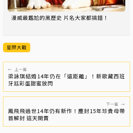
漫威最尷尬的黑歷史 片名大家都搞錯！
星際大戰
←
上一篇
梁詠琪結婚14年仍在「遠距離」！新歌藏西班
牙尪彩蛋甜蜜放閃
下一篇
→
鳳飛飛過世14年仍有新作！塵封15年珍貴母帶
首解封 這天開賣