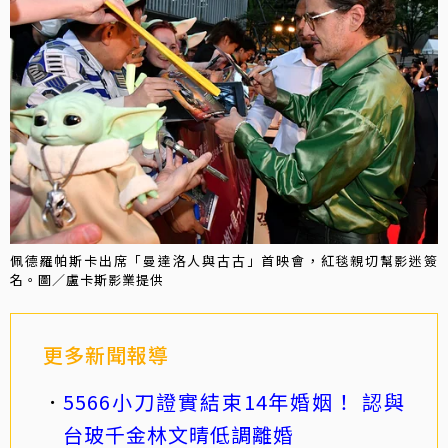
佩德羅帕斯卡出席「曼達洛人與古古」首映會，紅毯親切幫影迷簽
名。圖／盧卡斯影業提供
更多新聞報導
5566小刀證實結束14年婚姻！ 認與
台玻千金林文晴低調離婚