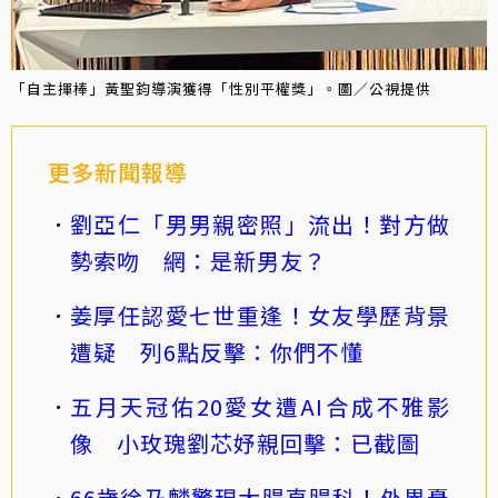
「自主揮棒」黃聖鈞導演獲得「性別平權獎」。圖／公視提供
更多新聞報導
劉亞仁「男男親密照」流出！對方做
勢索吻 網：是新男友？
姜厚任認愛七世重逢！女友學歷背景
遭疑 列6點反擊：你們不懂
五月天冠佑20愛女遭AI合成不雅影
像 小玫瑰劉芯妤親回擊：已截圖
66歲徐乃麟驚現大腸直腸科！外界憂