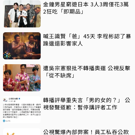
金鐘男星窮遊日本 3人3周僅花3萬
2狂吃「即期品」
喊王識賢「爸」45天 李程彬認了暴
躁邋遢影響家人
遭吳宗憲狠批不轉播奧運 公視反擊
「從不缺席」
轉播評舉重失言「男的女的？」 公
視發聲道歉：暫停講評者工作
公視驚爆內部弊案！員工私吞公款