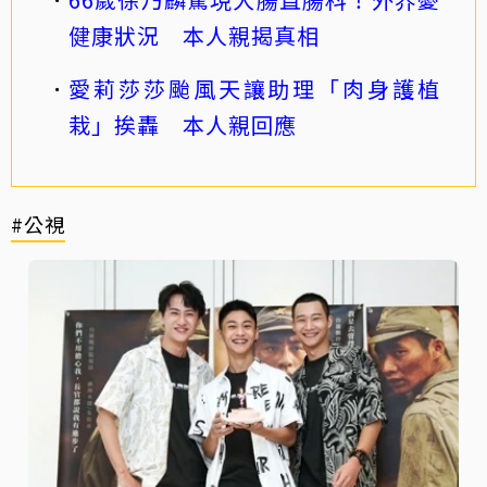
健康狀況 本人親揭真相
愛莉莎莎颱風天讓助理「肉身護植
栽」挨轟 本人親回應
#公視