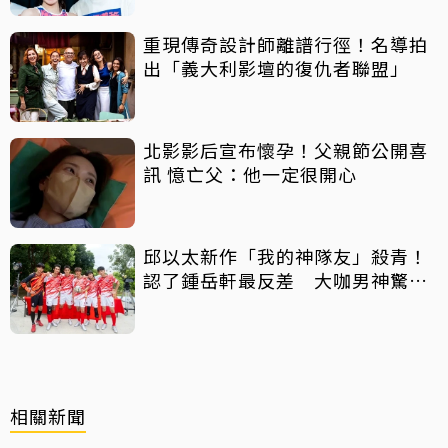
重現傳奇設計師離譜行徑！名導拍
出「義大利影壇的復仇者聯盟」
北影影后宣布懷孕！父親節公開喜
訊 憶亡父：他一定很開心
邱以太新作「我的神隊友」殺青！
認了鍾岳軒最反差 大咖男神驚喜
客串
相關新聞