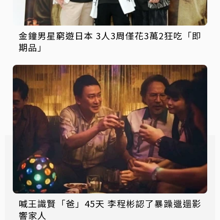
金鐘男星窮遊日本 3人3周僅花3萬2狂吃「即
期品」
喊王識賢「爸」45天 李程彬認了暴躁邋遢影
響家人