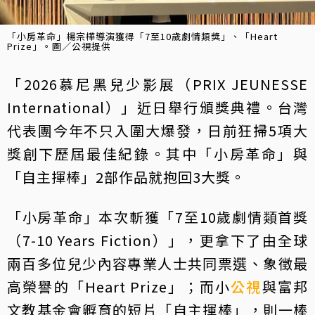
「小房革命」楊宗樺導演獲得「7至10歲劇情類獎」、「Heart
Prize」。圖／公視提供
「2026慕尼黑兒少影展（PRIX JEUNESSE
International）」近日舉行頒獎典禮。台灣
代表團今年不只入圍大爆發，日前狂掃5項大
獎創下歷屆最佳紀錄。其中「小房革命」與
「自主揮棒」2部作品就抱回3大獎。
「小房革命」本次斬獲「7至10歲劇情類首獎
（7-10 Years Fiction）」，更拿下了由全球
兩百多位兒少內容專業人士共同票選、象徵最
高榮譽的「Heart Prize」；而小
公視
與富邦
文教基金會孵育的短片「自主揮棒」，則一棒