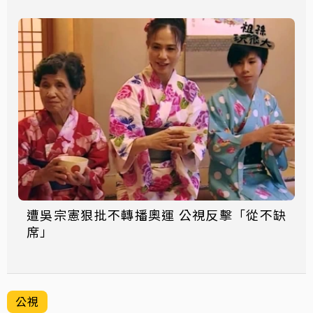
遭吳宗憲狠批不轉播奧運 公視反擊「從不缺
席」
公視