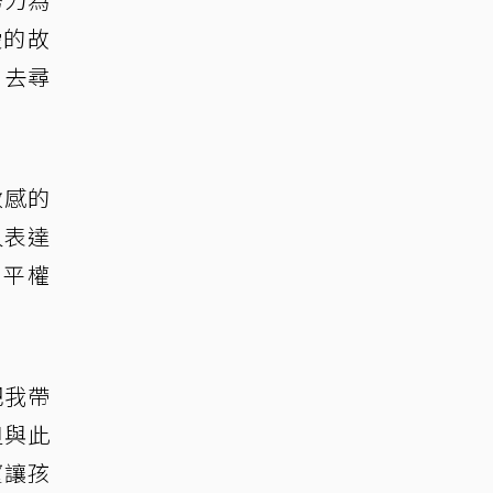
愛的故
、去尋
敏感的
人表達
別平權
把我帶
但與此
望讓孩