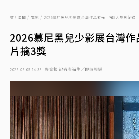
噓！星聞
電影
2026慕尼黑兒少影展台灣作品發光！掃5大獎創紀錄 
2026慕尼黑兒少影展台灣
片擒3獎
聯合報 記者廖福生／即時報導
2026-06-05 14:33