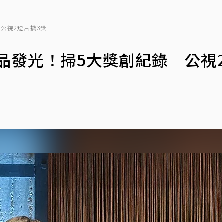
公視2短片擒3獎
作品發光！掃5大獎創紀錄 公視