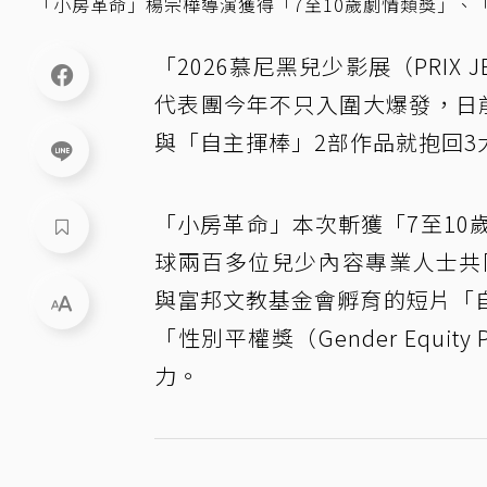
「小房革命」楊宗樺導演獲得「7至10歲劇情類獎」、「He
「2026慕尼黑兒少影展（PRIX JE
代表團今年不只入圍大爆發，日
與「自主揮棒」2部作品就抱回3
「小房革命」本次斬獲「7至10歲劇情
球兩百多位兒少內容專業人士共同票
與富邦文教基金會孵育的短片「
「性別平權獎（Gender Equ
力。