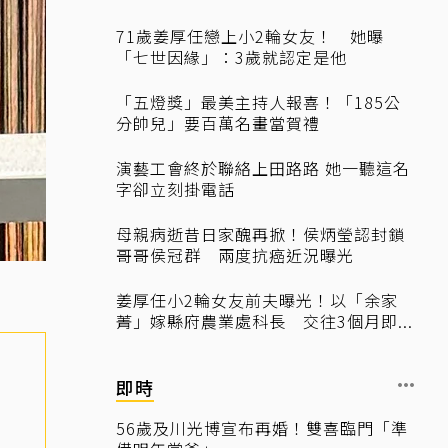
71歲姜厚任戀上小2輪女友！ 她曝
「七世因緣」：3歲就認定是他
「五燈獎」最美主持人報喜！「185公
分帥兒」要百萬名畫當賀禮
演藝工會終於聯絡上田路路 她一聽這名
字卻立刻掛電話
母親病逝昔日家醜再掀！侯炳瑩認封鎖
哥哥侯冠群 兩度抗癌近況曝光
姜厚任小2輪女友前夫曝光！以「余家
菁」嫁縣府農業處科長 交往3個月即...
即時
56歲及川光博宣布再婚！雙喜臨門「準