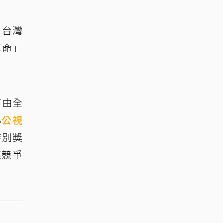
禮。台灣
革命」
了由全
小
公視
特別獎
際競爭