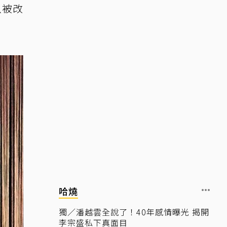
以被改
哈燒
獨／潘越雲全說了！40年感情曝光 揭開
李宗盛私下真面目