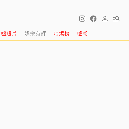
噓短片
娛樂有評
哈燒榜
噓粉