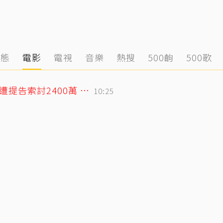
動態
電影
電視
音樂
熱搜
500齣
500歌
75歲大咖影后爆戀小38歲攝影同居6年？遭提告索討2400萬 硬氣反擊絕不給
10:25