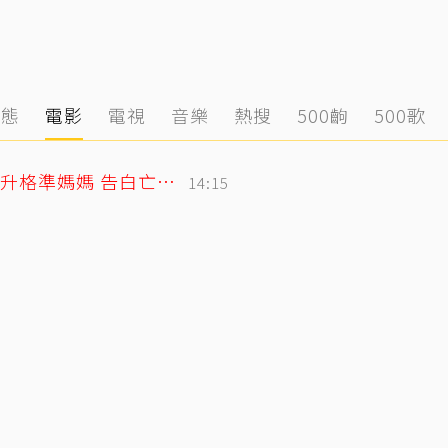
動態
電影
電視
音樂
熱搜
500齣
500歌
北影影后李亦捷父親節拋喜訊！曬產檢照升格準媽媽 告白亡父超感人
14:15