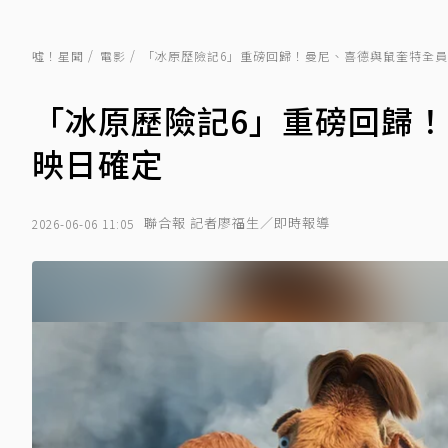
噓！星聞
電影
「冰原歷險記6」重磅回歸！曼尼、喜德與鼠奎特全
「冰原歷險記6」重磅回歸
映日確定
聯合報 記者廖福生／即時報導
2026-06-06 11:05