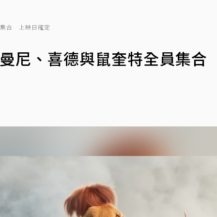
員集合 上映日確定
！曼尼、喜德與鼠奎特全員集合