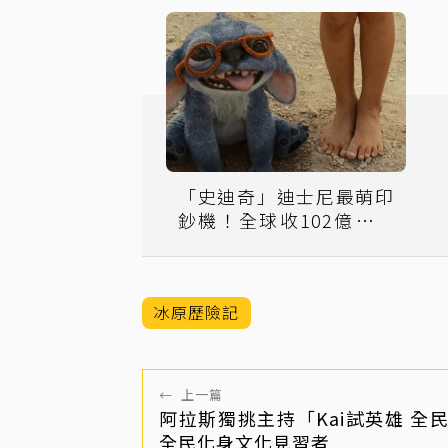
「史迪奇」迪士尼最萌印
鈔機！全球收102億「揭
開626機密」
冰原歷險記
←
上一篇
阿拉斯獨挑主持「Kai試英雄 全民
全民化身文化見習者