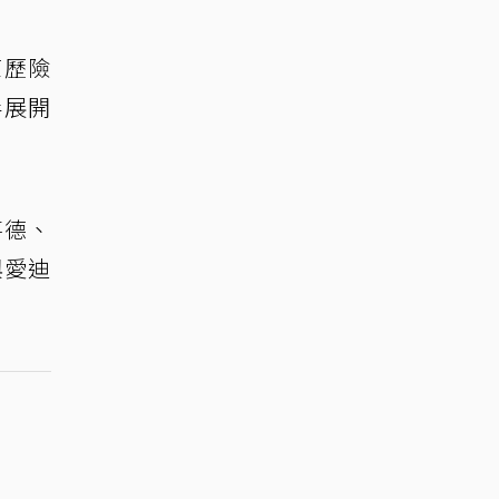
原歷險
伴展開
喜德、
與愛迪