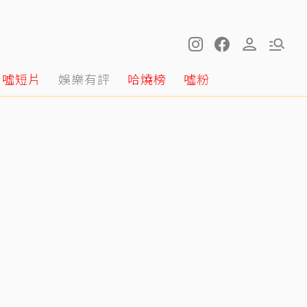
噓短片
娛樂有評
哈燒榜
噓粉