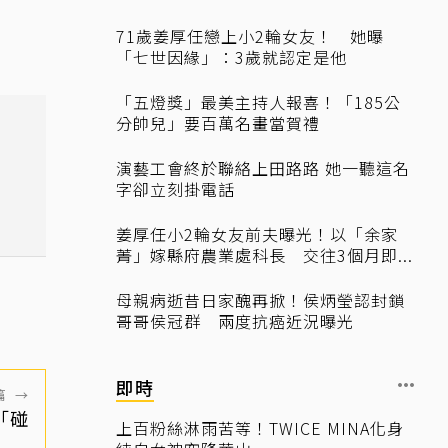
71歲姜厚任戀上小2輪女友！ 她曝
「七世因緣」：3歲就認定是他
「五燈獎」最美主持人報喜！「185公
分帥兒」要百萬名畫當賀禮
演藝工會終於聯絡上田路路 她一聽這名
字卻立刻掛電話
姜厚任小2輪女友前夫曝光！以「余家
菁」嫁縣府農業處科長 交往3個月即...
母親病逝昔日家醜再掀！侯炳瑩認封鎖
哥哥侯冠群 兩度抗癌近況曝光
即時
篇
→
「碰
上百粉絲淋雨苦等！TWICE MINA化身