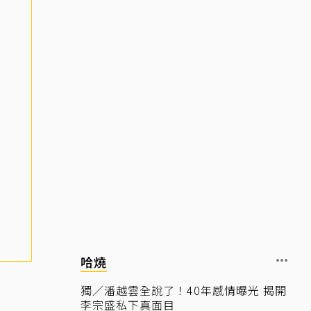
哈燒
獨／潘越雲全說了！40年感情曝光 揭開
李宗盛私下真面目