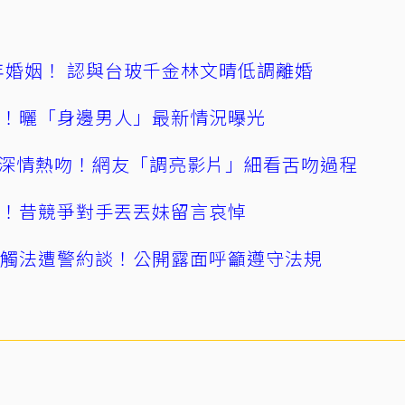
4年婚姻！ 認與台玻千金林文晴低調離婚
產！曬「身邊男人」最新情況曝光
深情熱吻！網友「調亮影片」細看舌吻過程
逝！昔競爭對手丟丟妹留言哀悼
誤觸法遭警約談！公開露面呼籲遵守法規