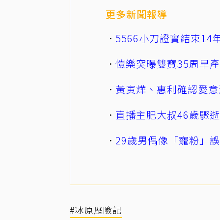
更多新聞報導
5566小刀證實結束1
愷樂突曝雙寶35周早
黃寅燁、惠利確認愛意
直播主肥大叔46歲驟
29歲男偶像「寵粉」
#冰原歷險記