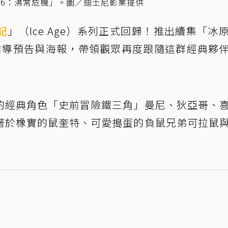
險記6：沸常危機」。圖／迪士尼影業提供
記
」（Ice Age）系列正式回歸！推出續集「冰
前導預告與海報，帶領觀眾再度跟隨這群經典夥
的經典角色「史前冒險鐵三角」曼尼、狄亞哥、
著於橡實的鼠奎特、可愛搗蛋的負鼠兄弟可拉鼠