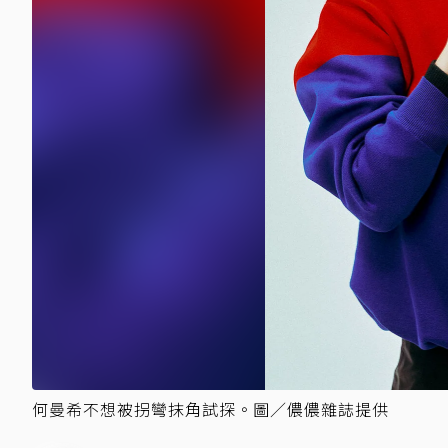
何曼希不想被拐彎抹角試探。圖／儂儂雜誌提供