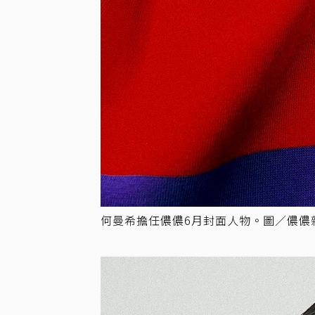
何曼希擔任儂儂6月封面人物。圖／儂儂