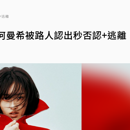
+逃離
何曼希被路人認出秒否認+逃離