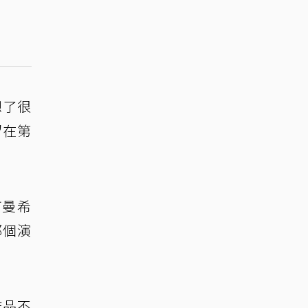
想了很
留在第
何曼希
那個演
作品不