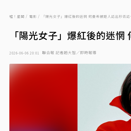
噓！星聞
電影
「陽光女子」爆紅後的迷惘 何曼希被路人認出秒否認
「陽光女子」爆紅後的迷惘 
聯合報 記者趙大智／即時報導
2026-06-06 20:01