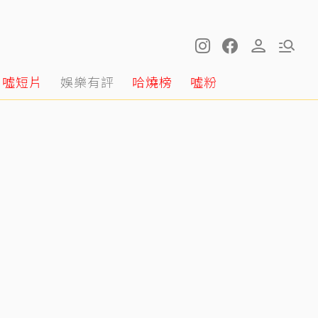
噓短片
娛樂有評
哈燒榜
噓粉