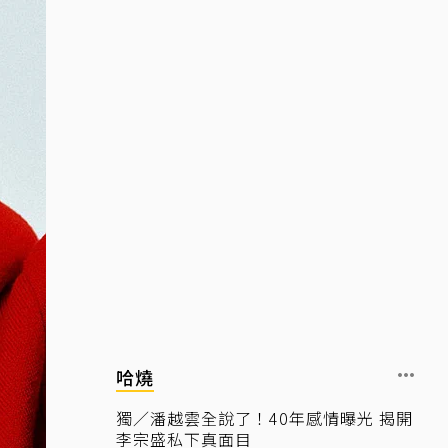
哈燒
獨／潘越雲全說了！40年感情曝光 揭開
李宗盛私下真面目