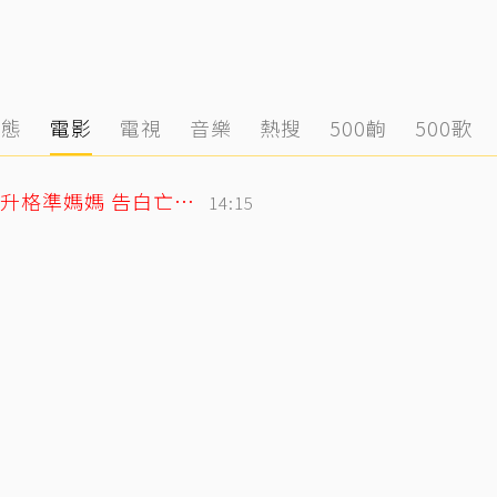
動態
電影
電視
音樂
熱搜
500齣
500歌
北影影后李亦捷父親節拋喜訊！曬產檢照升格準媽媽 告白亡父超感人
14:15