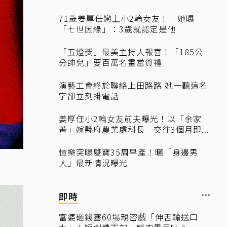
71歲姜厚任戀上小2輪女友！ 她曝
「七世因緣」：3歲就認定是他
「五燈獎」最美主持人報喜！「185公
分帥兒」要百萬名畫當賀禮
演藝工會終於聯絡上田路路 她一聽這名
字卻立刻掛電話
姜厚任小2輪女友前夫曝光！以「余家
菁」嫁縣府農業處科長 交往3個月即...
愷樂突曝雙寶35周早產！曬「身邊男
人」最新情況曝光
即時
富婆砸錢塞60場親密戲「伸舌輸送口