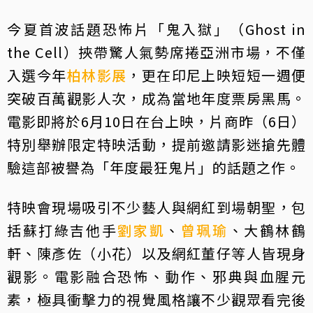
今夏首波話題恐怖片「鬼入獄」（Ghost in
the Cell）挾帶驚人氣勢席捲亞洲市場，不僅
入選今年
柏林影展
，更在印尼上映短短一週便
突破百萬觀影人次，成為當地年度票房黑馬。
電影即將於6月10日在台上映，片商昨（6日）
特別舉辦限定特映活動，提前邀請影迷搶先體
驗這部被譽為「年度最狂鬼片」的話題之作。
特映會現場吸引不少藝人與網紅到場朝聖，包
括蘇打綠吉他手
劉家凱
、
曾珮瑜
、大鶴林鶴
軒、陳彥佐（小花）以及網紅董仔等人皆現身
觀影。電影融合恐怖、動作、邪典與血腥元
素，極具衝擊力的視覺風格讓不少觀眾看完後