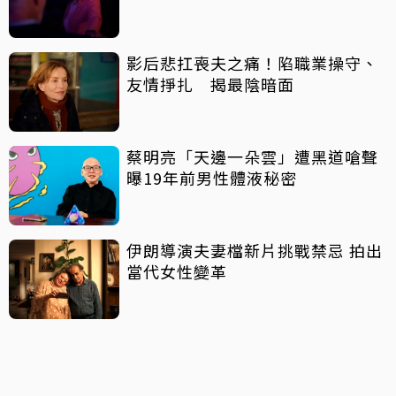
影后悲扛喪夫之痛！陷職業操守、
友情掙扎 揭最陰暗面
蔡明亮「天邊一朵雲」遭黑道嗆聲
曝19年前男性體液秘密
伊朗導演夫妻檔新片挑戰禁忌 拍出
當代女性變革