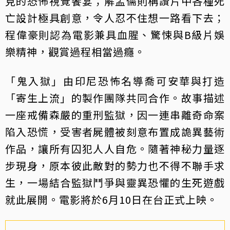
見的恐怖視覺饗宴；解孟儒則稱讚片中各種死
亡設計極具創意，令人忍不住想一路看下去；
程偉豪則認為電影兼具血腥、驚悚與B級片娛
樂精神，觀賞過程相當過癮。
「鬼入獄」由印尼恐怖名導喬可安華與打造
「寄生上流」的製作團隊共同合作。故事描述
一座戒備森嚴的重刑監獄，因一連串離奇命案
陷入恐慌，受害者屍體被刻意布置成詭異藝術
作品，讓所有囚犯人人自危。隨著神秘力量逐
步現身，原本彼此敵對的勢力也不得不聯手求
生，一場結合監獄鬥爭與靈異恐懼的生死遊戲
就此展開。電影將於6月10日在台正式上映。