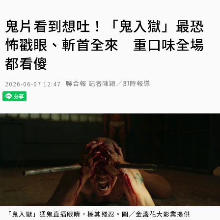
鬼片看到想吐！「鬼入獄」最恐
怖戳眼、斬首全來 重口味全場
都看傻
聯合報 記者陳穎／即時報導
2026-06-07 12:47
「鬼入獄」猛鬼直插眼睛，極其殘忍。圖／金盞花大影業提供