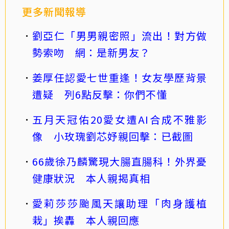
更多新聞報導
劉亞仁「男男親密照」流出！對方做
勢索吻 網：是新男友？
姜厚任認愛七世重逢！女友學歷背景
遭疑 列6點反擊：你們不懂
五月天冠佑20愛女遭AI合成不雅影
像 小玫瑰劉芯妤親回擊：已截圖
66歲徐乃麟驚現大腸直腸科！外界憂
健康狀況 本人親揭真相
愛莉莎莎颱風天讓助理「肉身護植
栽」挨轟 本人親回應