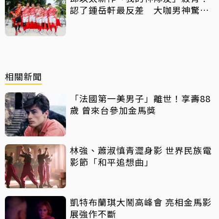
認了鍾岳軒最反差 大咖男神驚喜
客串
相關新聞
「法國第一美男子」離世！享壽88
歲 曾來台參加金馬獎
林強、蕭淑慎青澀身影 世界民族電
影節「和平追想曲」
凱特布蘭琪大鬧高峰會 亮相金馬影
展強作不斷