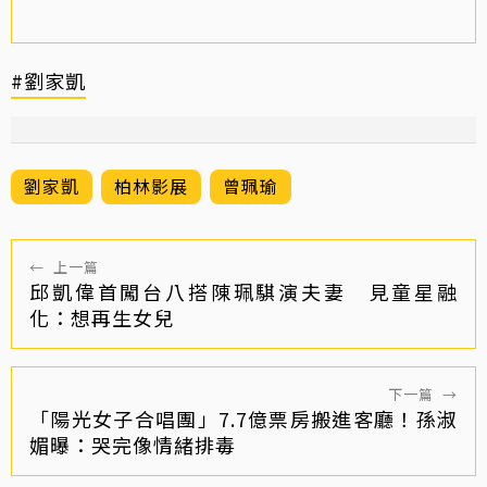
#劉家凱
劉家凱
柏林影展
曾珮瑜
←
上一篇
邱凱偉首闖台八搭陳珮騏演夫妻 見童星融
化：想再生女兒
下一篇
→
「陽光女子合唱團」7.7億票房搬進客廳！孫淑
媚曝：哭完像情緒排毒