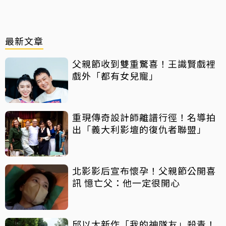
最新文章
父親節收到雙重驚喜！王識賢戲裡
戲外「都有女兒寵」
重現傳奇設計師離譜行徑！名導拍
出「義大利影壇的復仇者聯盟」
北影影后宣布懷孕！父親節公開喜
訊 憶亡父：他一定很開心
邱以太新作「我的神隊友」殺青！