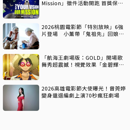
Mission」徵件活動開跑 首獎保證
影像化
2026桃園電影節「特別放映」6強
片登場 小薰帶「鬼祖先」回娘
家！
「航海王劇場版：GOLD」開場歌
舞秀超震撼！視覺效果「金碧輝
煌」
2026高雄電影節大使曝光！曾莞婷
變身邋遢編劇上演70秒瘋狂劇場