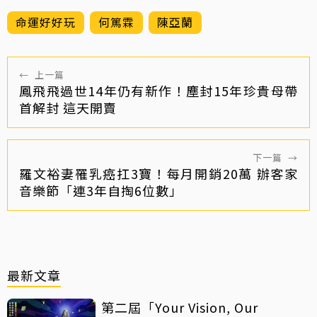
命運好好玩
何篤霖
陳亞蘭
←
上一篇
鳳飛飛過世14年仍有新作！塵封15年珍貴母帶
首解封 這天開賣
下一篇
→
羅文裕妻罹乳癌扛3寶！每月開銷20萬 辦客家
音樂節「連3年自掏6位數」
最新文章
第二屆「Your Vision, Our