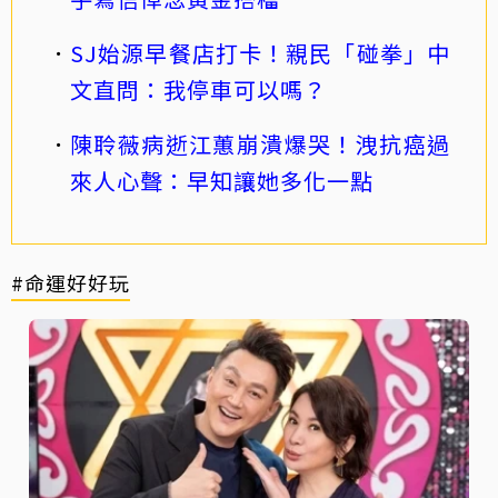
SJ始源早餐店打卡！親民「碰拳」中
文直問：我停車可以嗎？
陳聆薇病逝江蕙崩潰爆哭！洩抗癌過
來人心聲：早知讓她多化一點
#命運好好玩