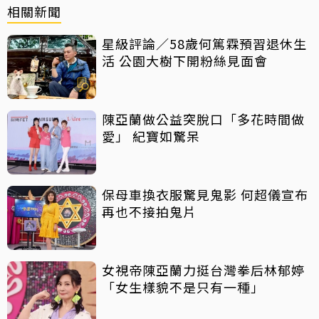
相關新聞
星級評論／58歲何篤霖預習退休生
活 公園大樹下開粉絲見面會
陳亞蘭做公益突脫口「多花時間做
愛」 紀寶如驚呆
保母車換衣服驚見鬼影 何超儀宣布
再也不接拍鬼片
女視帝陳亞蘭力挺台灣拳后林郁婷
「女生樣貌不是只有一種」