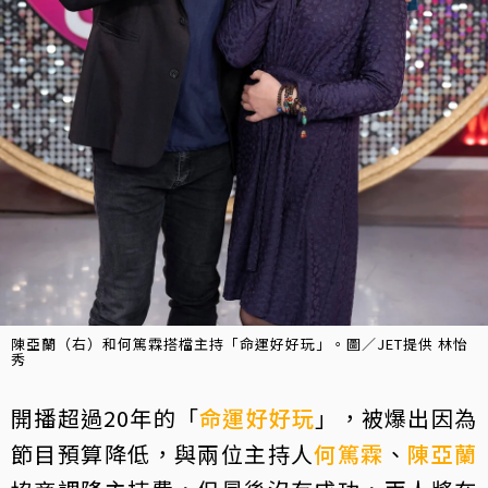
陳亞蘭（右）和何篤霖搭檔主持「命運好好玩」。圖／JET提供 林怡
秀
開播超過20年的「
命運好好玩
」，被爆出因為
節目預算降低，與兩位主持人
何篤霖
、
陳亞蘭