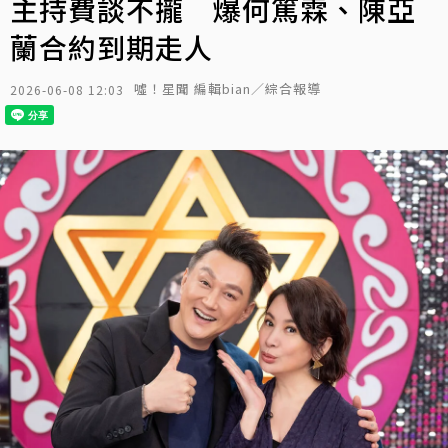
主持費談不攏 爆何篤霖、陳亞
蘭合約到期走人
噓！星聞 編輯bian／綜合報導
2026-06-08 12:03