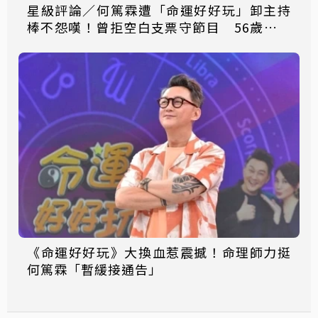
星級評論／何篤霖遭「命運好好玩」卸主持
棒不怨嘆！曾拒空白支票守節目 56歲就開
始練習退休
《命運好好玩》大換血惹震撼！命理師力挺
何篤霖「暫緩接通告」