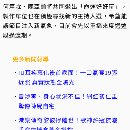
何篤霖、陳亞蘭將共同退出「命運好好玩」，
製作單位也在積極尋找新的主持人選，希望能
讓節目注入新氣象，目前會先以重播來度過這
段過渡期。
更多新聞報導
IU耳疾惡化後首露面！一口氣曬19張
近照 真實狀態全曝光
曾涉毒、身心狀況不佳！網紅裴仁圭
驚傳陳屍自宅
港樂傳奇黎彼得離世！歌神許冠傑曬
手寫信悼念黃金搭檔