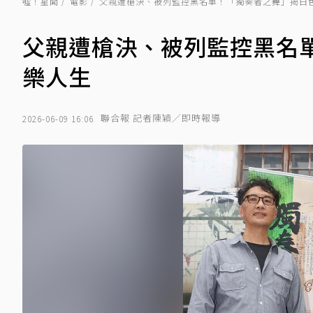
噓！星聞
電影
父親遭槍決、被列監控黑名單！「獨奏者之舞」揭白
父親遭槍決、被列監控黑名
樂人生
聯合報 記者陳穎／即時報導
2026-06-09 16:06