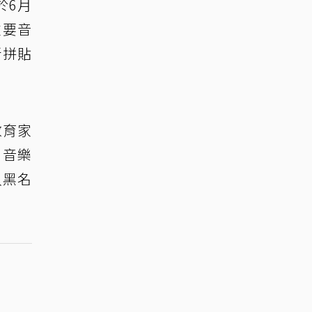
於6月
重要音
新拼貼
教育家
 音樂
入黑名