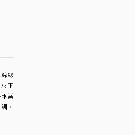
林絲緞
帶來平
譽畢業
教訓，