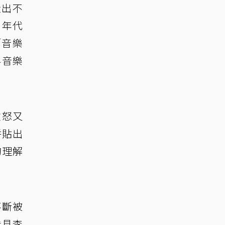
走出不
0年代
「音樂
界音樂
憤怒又
拼貼出
的理解
不斷被
看見李