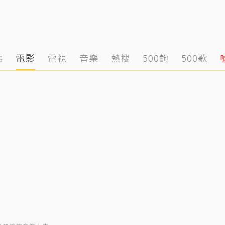
態
電影
電視
音樂
熱搜
500齣
500歌