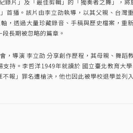
佳紀錄片」及「最佳剪輯」的「獨奏者之舞」，將
觀點」首播。該片由李立劭執導，以其父親、台灣
為主軸，透過大量珍藏錄音、手稿與歷史檔案，重
一段長期被忽略的篇章。
會，導演 李立劭 分享創作歷程，其母親、舞蹈
場支持。李哲洋1949年就讀於 國立臺北教育大學
匪不報」罪名遭槍決，他也因此被學校退學並列