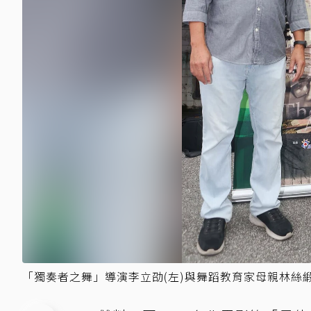
「獨奏者之舞」導演李立劭(左)與舞蹈教育家母親林絲