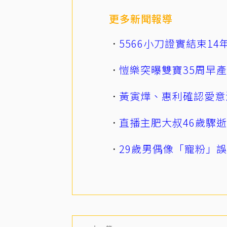
更多新聞報導
5566小刀證實結束1
愷樂突曝雙寶35周早
黃寅燁、惠利確認愛意
直播主肥大叔46歲驟
29歲男偶像「寵粉」