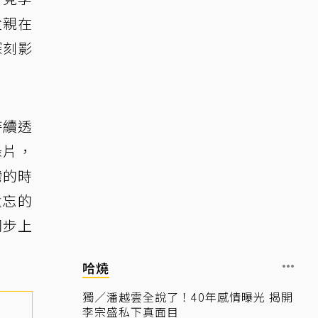
父親在
深刻影
持續透
錄片，
灣的時
遺忘的
同步上
哈燒
獨／潘越雲全說了！40年感情曝光 揭開
李宗盛私下真面目