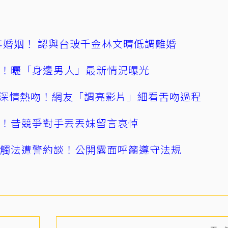
4年婚姻！ 認與台玻千金林文晴低調離婚
產！曬「身邊男人」最新情況曝光
深情熱吻！網友「調亮影片」細看舌吻過程
逝！昔競爭對手丟丟妹留言哀悼
誤觸法遭警約談！公開露面呼籲遵守法規