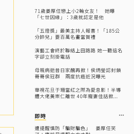
71歲姜厚任戀上小2輪女友！ 她曝
「七世因緣」：3歲就認定是他
「五燈獎」最美主持人報喜！「185公
分帥兒」要百萬名畫當賀禮
演藝工會終於聯絡上田路路 她一聽這名
字卻立刻掛電話
母親病逝昔日家醜再掀！侯炳瑩認封鎖
哥哥侯冠群 兩度抗癌近況曝光
華視花旦于珊當紅之際為愛息影！半導
體大佬黃崇仁離世 40年寵妻佳話掀...
即時
遭提醒慎防「騙財騙色」 姜厚任笑