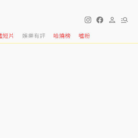
噓短片
娛樂有評
哈燒榜
噓粉