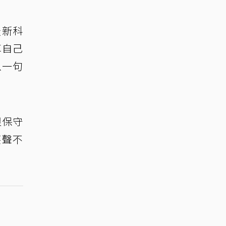
)最新科
享自己
以一句
很保守
笑聲不