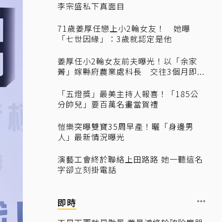
李宗盛私下真面目
71歲姜厚任戀上小2輪女友！ 她曝
「七世因緣」：3歲就認定是他
姜厚任小2輪女友前夫曝光！以「余家
菁」嫁縣府農業處科長 交往3個月即...
「五燈獎」最美主持人報喜！「185公
分帥兒」要百萬名畫當賀禮
愷樂突曝雙寶35周早產！曬「身邊男
人」最新情況曝光
演藝工會終於聯絡上田路路 她一聽這名
字卻立刻掛電話
即時