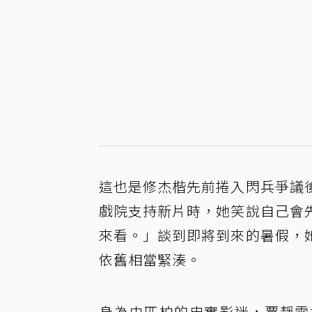
這也是修杰楷先前捲入閃兵爭議
戲院支持新片時，她笑說自己會
來看。」談到即將到來的暑假，
依舊相當緊湊。
身為史匹柏的忠實影迷，賈靜雯