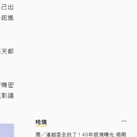
自己出
一起進
每天都
府機密
電影議
哈燒
獨／潘越雲全說了！40年感情曝光 揭開