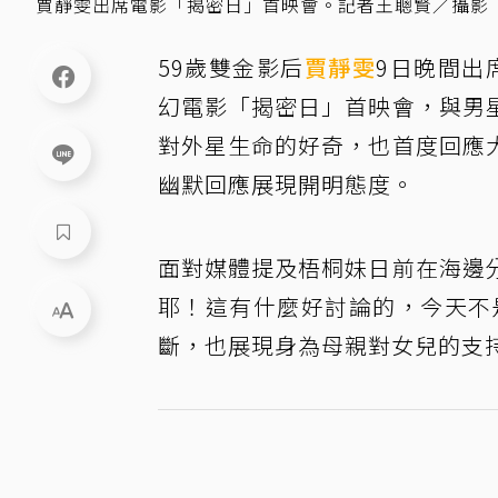
賈靜雯出席電影「揭密日」首映會。記者王聰賢／攝影
59歲雙金影后
賈靜雯
9日晚間出
幻電影「揭密日」首映會，與男
對外星生命的好奇，也首度回應
幽默回應展現開明態度。
面對媒體提及梧桐妹日前在海邊
耶！這有什麼好討論的，今天不
斷，也展現身為母親對女兒的支