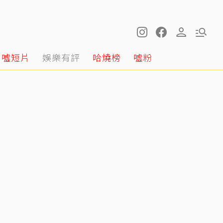
噓短片
娛樂有評
哈燒榜
噓粉