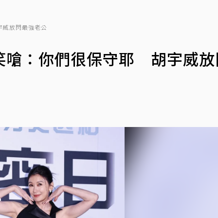
宇威放閃最強老公
笑嗆：你們很保守耶 胡宇威放