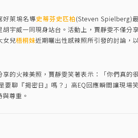
席好萊塢名導
史蒂芬史匹柏
(Steven Spielberg
星胡宇威一同現身站台。活動上，賈靜雯不僅分
大女兒
梧桐妹
近期曬出性感辣照所引發的討論，
分享的火辣美照，賈靜雯笑著表示：「你們真的
是要聊『揭密日』嗎？」高EQ回應瞬間讓現場
持與尊重。