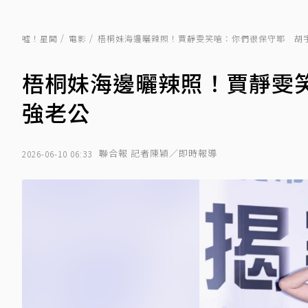
噓！星聞
電影
梧桐妹海邊曬辣照！賈靜雯笑嗆：你們很保守耶 胡
梧桐妹海邊曬辣照！賈靜雯
強老公
聯合報 記者陳穎／即時報導
2026-06-10 06:33