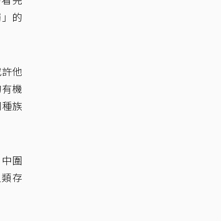
觸」的
或許他
的有機
同種族
片中圍
人類存