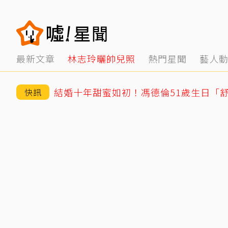
最新文章
林志玲曬帥兒照
熱門星聞
藝人
結婚十年甜蜜如初！馮德倫51歲生日「
快訊