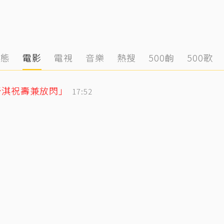
動態
電影
電視
音樂
熱搜
500齣
500歌
舒淇祝壽兼放閃」
17:52