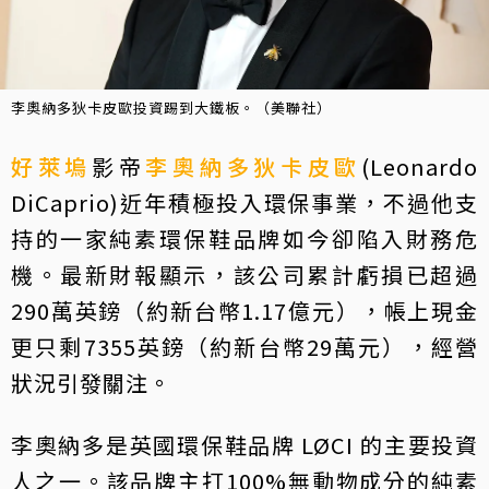
李奧納多狄卡皮歐投資踢到大鐵板。（美聯社）
好萊塢
影帝
李奧納多狄卡皮歐
(Leonardo
DiCaprio)近年積極投入環保事業，不過他支
持的一家純素環保鞋品牌如今卻陷入財務危
機。最新財報顯示，該公司累計虧損已超過
290萬英鎊（約新台幣1.17億元），帳上現金
更只剩7355英鎊（約新台幣29萬元），經營
狀況引發關注。
李奧納多是英國環保鞋品牌 LØCI 的主要投資
人之一。該品牌主打100%無動物成分的純素