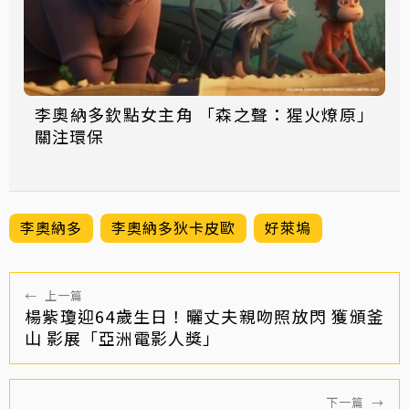
李奧納多欽點女主角 「森之聲：猩火燎原」
關注環保
李奧納多
李奧納多狄卡皮歐
好萊塢
←
上一篇
楊紫瓊迎64歲生日！曬丈夫親吻照放閃 獲頒釜
山 影展「亞洲電影人獎」
下一篇
→