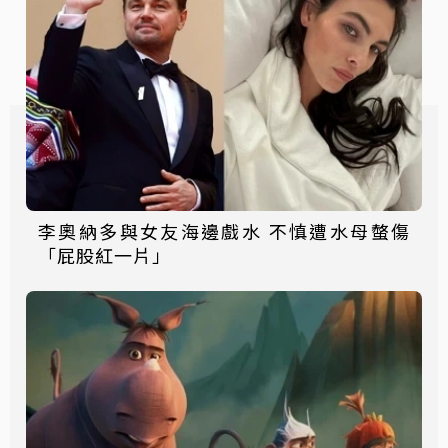
李奧納多與女友海邊戲水 不慎遭水母螫傷
「屁股紅一片」