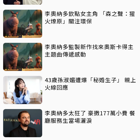
李奧納多欽點女主角 「森之聲：猩
火燎原」關注環保
李奧納多監製新作找來奧斯卡得主
主題曲傳遞感動
43歲孫淑媚遭爆「秘婚生子」 親上
火線回應
李奧納多太狂了 豪撒177萬小費 餐
廳服務生當場灑淚