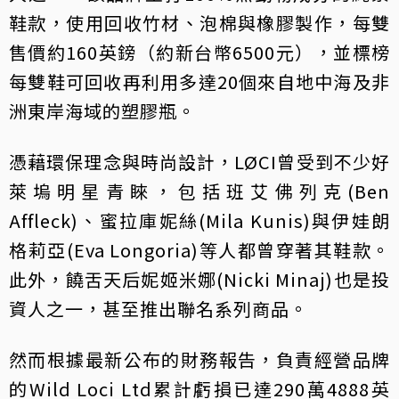
鞋款，使用回收竹材、泡棉與橡膠製作，每雙
售價約160英鎊（約新台幣6500元），並標榜
每雙鞋可回收再利用多達20個來自地中海及非
洲東岸海域的塑膠瓶。
憑藉環保理念與時尚設計，LØCI曾受到不少好
萊塢明星青睞，包括班艾佛列克(Ben
Affleck)、蜜拉庫妮絲(Mila Kunis)與伊娃朗
格莉亞(Eva Longoria)等人都曾穿著其鞋款。
此外，饒舌天后妮姬米娜(Nicki Minaj)也是投
資人之一，甚至推出聯名系列商品。
然而根據最新公布的財務報告，負責經營品牌
的Wild Loci Ltd累計虧損已達290萬4888英