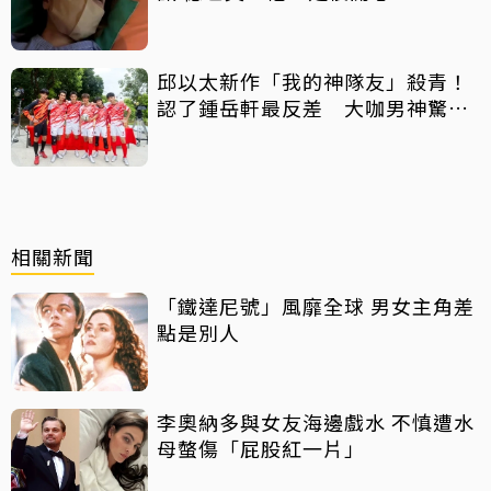
邱以太新作「我的神隊友」殺青！
認了鍾岳軒最反差 大咖男神驚喜
客串
相關新聞
「鐵達尼號」風靡全球 男女主角差
點是別人
李奧納多與女友海邊戲水 不慎遭水
母螫傷「屁股紅一片」