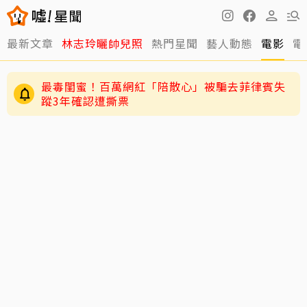
最新文章
林志玲曬帥兒照
熱門星聞
藝人動態
電影
電
最毒閨蜜！百萬網紅「陪散心」被騙去菲律賓失
蹤3年確認遭撕票