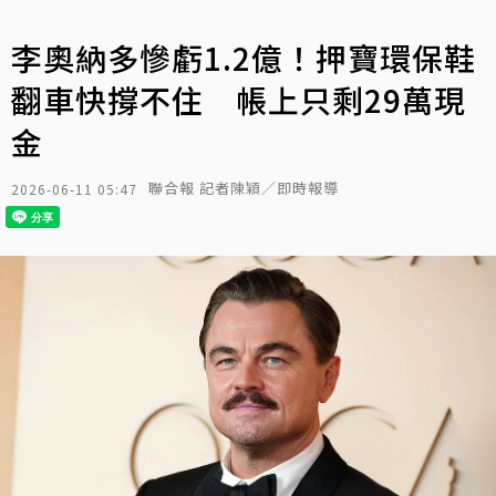
李奧納多慘虧1.2億！押寶環保鞋
翻車快撐不住 帳上只剩29萬現
金
聯合報 記者陳穎／即時報導
2026-06-11 05:47