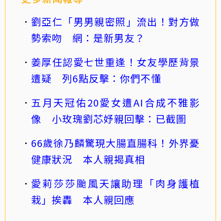
劉亞仁「男男親密照」流出！對方做
勢索吻 網：是新男友？
姜厚任認愛七世重逢！女友學歷背景
遭疑 列6點反擊：你們不懂
五月天冠佑20愛女遭AI合成不雅影
像 小玫瑰劉芯妤親回擊：已截圖
66歲徐乃麟驚現大腸直腸科！外界憂
健康狀況 本人親揭真相
愛莉莎莎颱風天讓助理「肉身護植
栽」挨轟 本人親回應