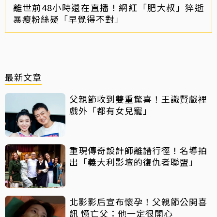
離世前48小時還在直播！網紅「肥大叔」猝逝
暴瘦粉絲疑「早覺得不對」
最新文章
父親節收到雙重驚喜！王識賢戲裡
戲外「都有女兒寵」
重現傳奇設計師離譜行徑！名導拍
出「義大利影壇的復仇者聯盟」
北影影后宣布懷孕！父親節公開喜
訊 憶亡父：他一定很開心