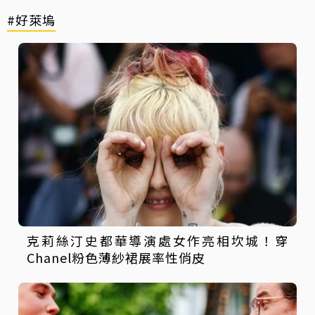
#好萊塢
克莉絲汀史都華導演處女作亮相坎城！穿
Chanel粉色薄紗裙展率性俏皮