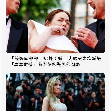
「誇張圍兜兜」招蜂引蝶！艾瑪史東坎城遇
「蟲蟲危機」嚇到花容失色秒閃退