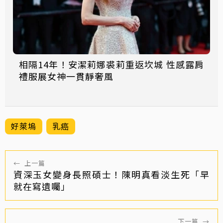
相隔14年！安潔莉娜裘莉重返坎城 性感露肩
禮服展女神一貫靜奢風
好萊塢
乳癌
←
上一篇
資深玉女變身長照碩士！陳明真看淡生死「早
就在寫遺囑」
下一篇
→