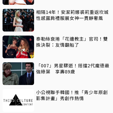
相隔14年！安潔莉娜裘莉重返坎城
性感露肩禮服展女神一貫靜奢風
泰勒絲衰捲「花邊教主」官司！雙
姝決裂：友情翻船了
「007」男星驟逝！搭擋2代龐德最
強綠葉 享壽89歲
小公視聯手韓國！推「青少年原創
影集計畫」秀創作熱情