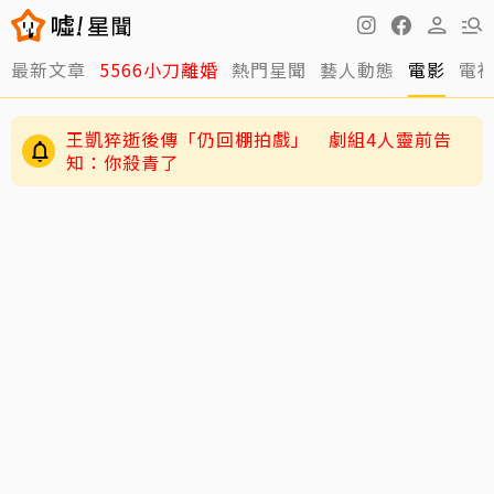
最新文章
5566小刀離婚
熱門星聞
藝人動態
電影
電
王凱猝逝後傳「仍回棚拍戲」 劇組4人靈前告
知：你殺青了
陳妍希9歲兒「小星星」長大了！正臉曝光 網
驚：陳曉縮小版