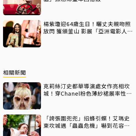
楊紫瓊迎64歲生日！曬丈夫親吻照
放閃 獲頒釜山 影展「亞洲電影人
獎」
相關新聞
克莉絲汀史都華導演處女作亮相坎
城！穿Chanel粉色薄紗裙展率性俏
皮
「誇張圍兜兜」招蜂引蝶！艾瑪史
東坎城遇「蟲蟲危機」嚇到花容失
色秒閃退