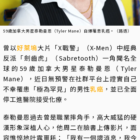
59歲加拿大男星泰勒曼恩（Tyler Mane）自爆罹患乳癌。（路透）
曾以
好萊塢
大片「X戰警」（X-Men）中經典
反派「劍齒虎」（Sabretooth）一角聞名全
球的59歲加拿大男星泰勒曼恩（Tyler
Mane），近日無預警在社群平台上證實自己
不幸罹患「極為罕見」的男性
乳癌
，並已全面
停工進醫院接受化療。
泰勒曼恩過去曾是職業摔角手，高大威猛的硬
漢形象深植人心，他周二在臉書上傳影片，面
容憔悴地吐露噩耗：「我有一個壞消息，我今