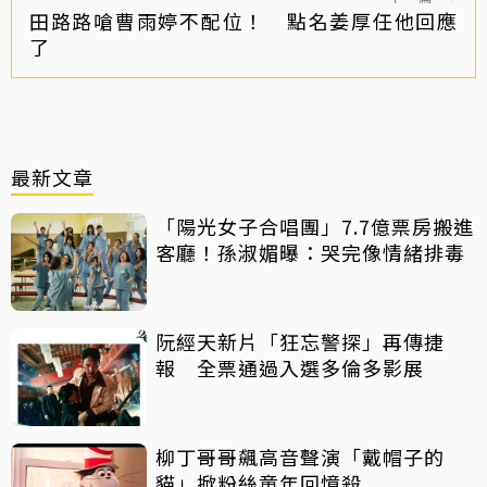
田路路嗆曹雨婷不配位！ 點名姜厚任他回應
了
最新文章
「陽光女子合唱團」7.7億票房搬進
客廳！孫淑媚曝：哭完像情緒排毒
阮經天新片「狂忘警探」再傳捷
報 全票通過入選多倫多影展
柳丁哥哥飆高音聲演「戴帽子的
貓」掀粉絲童年回憶殺