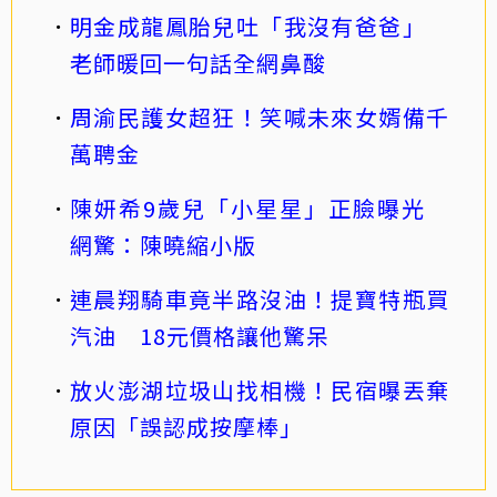
明金成龍鳳胎兒吐「我沒有爸爸」
老師暖回一句話全網鼻酸
周渝民護女超狂！笑喊未來女婿備千
萬聘金
陳妍希9歲兒「小星星」正臉曝光
網驚：陳曉縮小版
連晨翔騎車竟半路沒油！提寶特瓶買
汽油 18元價格讓他驚呆
放火澎湖垃圾山找相機！民宿曝丟棄
原因「誤認成按摩棒」