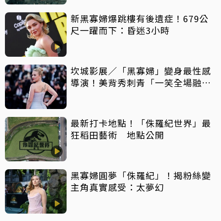
新黑寡婦爆跳樓有後遺症！679公
尺一躍而下：昏迷3小時
坎城影展／「黑寡婦」變身最性感
導演！美背秀刺青「一笑全場融
化」
最新打卡地點！「侏羅紀世界」最
狂稻田藝術 地點公開
黑寡婦圓夢「侏羅紀」！揭粉絲變
主角真實感受：太夢幻