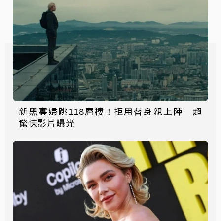
新黑寡婦跳118層樓！拒用替身親上陣 超
驚悚影片曝光