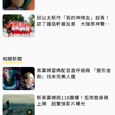
邱以太新作「我的神隊友」殺青！
認了鍾岳軒最反差 大咖男神驚喜
客串
相關新聞
黑寡婦當媽配音直呼過癮 「變形金
剛」找來完美人選
新黑寡婦跳118層樓！拒用替身親
上陣 超驚悚影片曝光