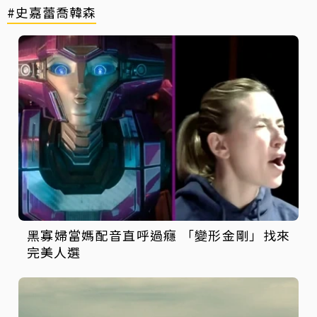
#史嘉蕾喬韓森
黑寡婦當媽配音直呼過癮 「變形金剛」找來
完美人選