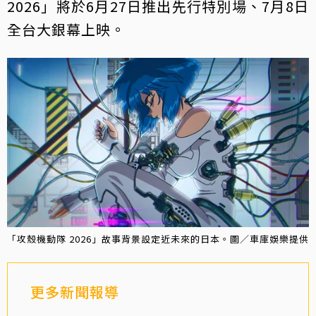
2026」將於6月27日推出先行特別場、7月8日
全台大銀幕上映。
「攻殼機動隊 2026」故事背景設定近未來的日本。圖／車庫娛樂提供
更多新聞報導