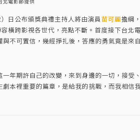
台北電影節提供
2）日公布頒獎典禮主持人將由演員
苗可麗
擔綱
陣容橫跨影視各世代，亮點不斷。首度接下台北
懼與不可置信，幾經掙扎後，答應的勇氣竟是來
這一年期許自己的改變，來到身邊的一切，接受
生劇本裡重要的篇章，是給我的挑戰，而我相信