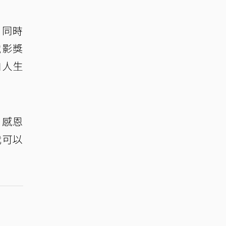
，同時
電影獎
自人生
、感恩
我可以