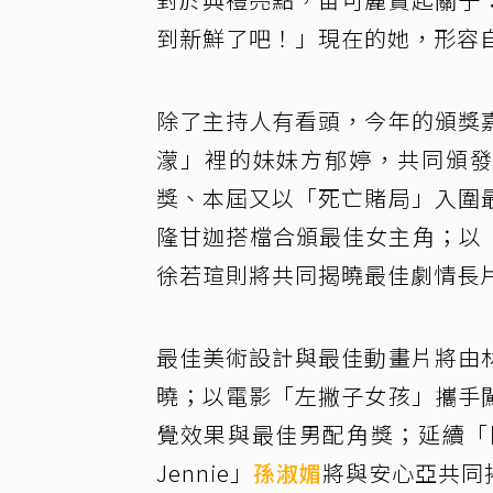
到新鮮了吧！」現在的她，形容
除了主持人有看頭，今年的頒獎
濛」裡的妹妹方郁婷，共同頒發
獎、本屆又以「死亡賭局」入圍
隆甘迦搭檔合頒最佳女主角；以「
徐若瑄則將共同揭曉最佳劇情長
最佳美術設計與最佳動畫片將由
曉；以電影「左撇子女孩」攜手
覺效果與最佳男配角獎；延續「
Jennie」
孫淑媚
將與安心亞共同