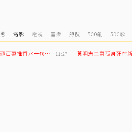
動態
電影
電視
音樂
熱搜
500齣
500歌
獨／韓女嫌台男「很臭」掀熱議！唐綺陽砸百萬推香水一句話替台男平反
11:27