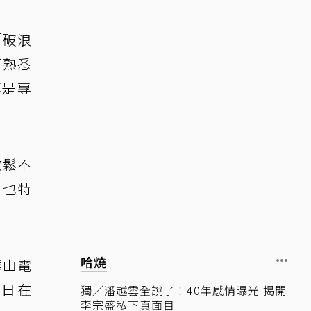
「破浪
了熟悉
真是專
放鬆不
，也特
哈燒
華山電
4日在
獨／潘越雲全說了！40年感情曝光 揭開
李宗盛私下真面目