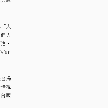
影「大
影個人
萬洛・
ian
登台揭
最佳視
「台版