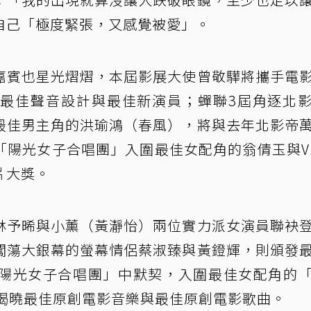
自己「極度緊張，又感覺被愛」。
嘉賓也星光熠熠，本屆影展大使曾敬驊將攜手電
最佳聲音設計與最佳新演員；蟬聯3屆角逐北
最佳男主角的洪瑜鴻（春風），將與去年北影帝
陽光女子合唱團」入圍最佳女配角的翁倩玉與Viv
片大獎。
林予晞與小薰（黃瀞怡）兩位實力派女演員聯袂
闖蕩大銀幕的螢幕情侶蔡淑臻與黃鐙輝，則頒發
陽光女子合唱團」中默契，入圍最佳女配角的
揭曉最佳原創電影音樂與最佳原創電影歌曲。