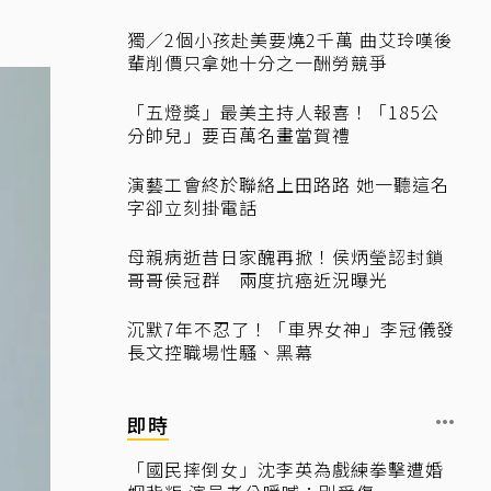
獨／2個小孩赴美要燒2千萬 曲艾玲嘆後
輩削價只拿她十分之一酬勞競爭
「五燈獎」最美主持人報喜！「185公
分帥兒」要百萬名畫當賀禮
演藝工會終於聯絡上田路路 她一聽這名
字卻立刻掛電話
母親病逝昔日家醜再掀！侯炳瑩認封鎖
哥哥侯冠群 兩度抗癌近況曝光
沉默7年不忍了！「車界女神」李冠儀發
長文控職場性騷、黑幕
即時
「國民摔倒女」沈李英為戲練拳擊遭婚