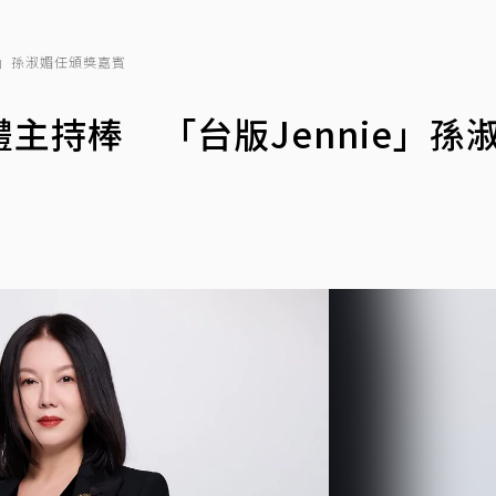
e」孫淑媚任頒獎嘉賓
主持棒 「台版Jennie」孫