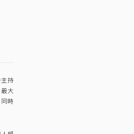
秀主持
，最大
，同時
讓人感