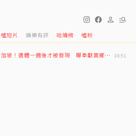
噓短片
娛樂有評
哈燒榜
噓粉
黃明志二舅孤身死在新加坡！遺體一週後才被發現 曝奉獻異鄉40年人生
10:51