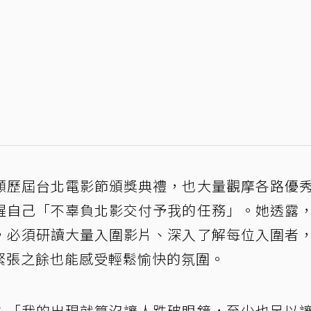
顧歷屆台北電影節頒獎典禮，也大量觀摩各路優
醒自己「不辜負北影交付予我的任務」。她透露
，必須研讀大量入圍影片、深入了解每位入圍者
緊張之餘也能感受輕鬆愉快的氛圍。
：「我的出現就算沒讓人跌破眼鏡，至少也足以