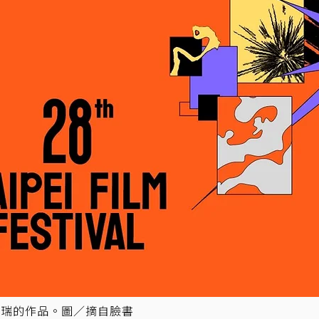
德瑞的作品。圖／摘自臉書