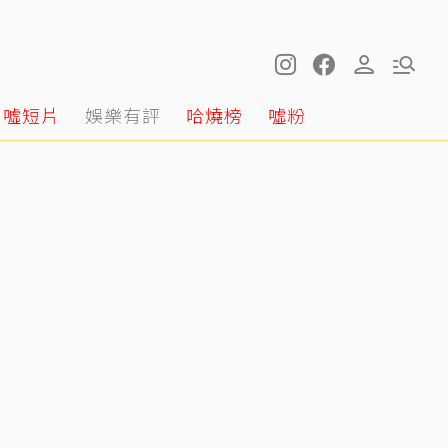
噓短片
娛樂有評
哈燒榜
噓粉