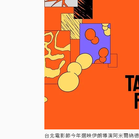
台北電影節今年選映伊朗導演阿米爾納