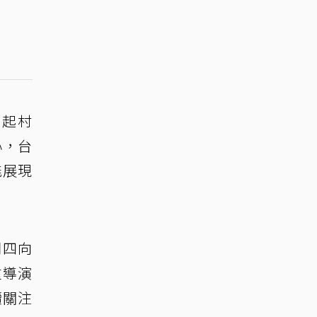
引起村
心，台
能展現
周四向
重導演
續關注