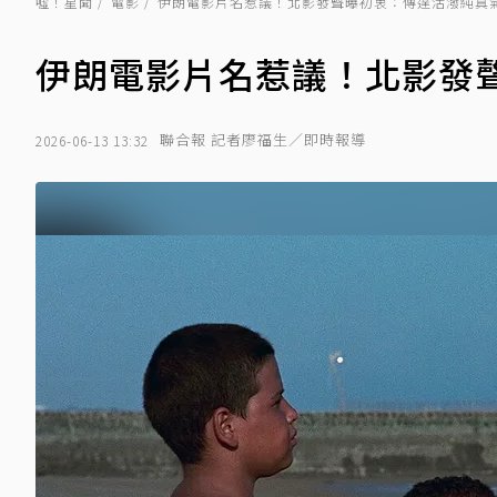
噓！星聞
電影
伊朗電影片名惹議！北影發聲曝初衷：傳達活潑純真
伊朗電影片名惹議！北影發
聯合報 記者廖福生／即時報導
2026-06-13 13:32