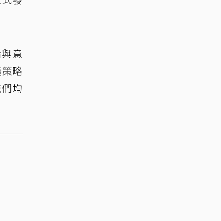
論與意
廣策略
我們均