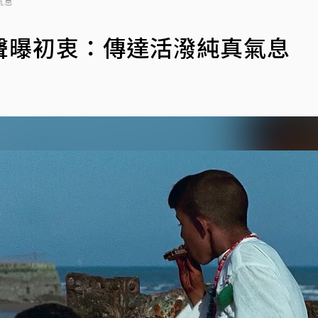
氣息
聲曝初衷：傳達活潑純真氣息