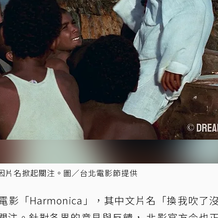
」，因片名掀起關注。圖／台北電影節提供
影「Harmonica」，其中文片名「換我吹了
關注。針對各界的意見與反饋， 北影官方今也