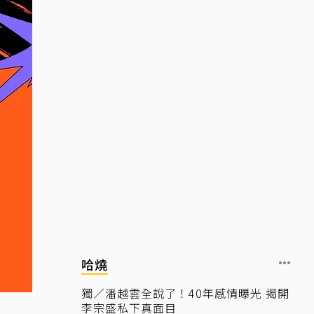
哈燒
獨／潘越雲全說了！40年感情曝光 揭開
李宗盛私下真面目