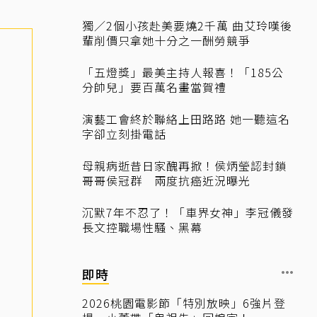
獨／2個小孩赴美要燒2千萬 曲艾玲嘆後
輩削價只拿她十分之一酬勞競爭
「五燈獎」最美主持人報喜！「185公
分帥兒」要百萬名畫當賀禮
演藝工會終於聯絡上田路路 她一聽這名
字卻立刻掛電話
母親病逝昔日家醜再掀！侯炳瑩認封鎖
哥哥侯冠群 兩度抗癌近況曝光
沉默7年不忍了！「車界女神」李冠儀發
長文控職場性騷、黑幕
即時
2026桃園電影節「特別放映」6強片登