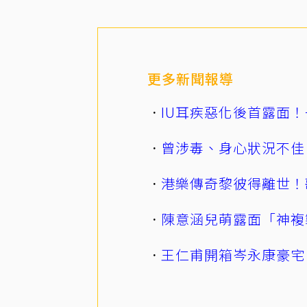
更多新聞報導
IU耳疾惡化後首露面！
曾涉毒、身心狀況不佳
港樂傳奇黎彼得離世！
陳意涵兒萌露面「神複
王仁甫開箱岑永康豪宅