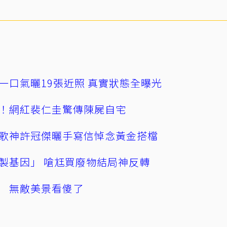
一口氣曬19張近照 真實狀態全曝光
！網紅裴仁圭驚傳陳屍自宅
歌神許冠傑曬手寫信悼念黃金搭檔
製基因」 嗆尪買廢物結局神反轉
 無敵美景看傻了