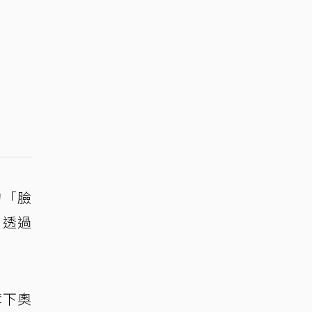
的「臉
，透過
奪下奧