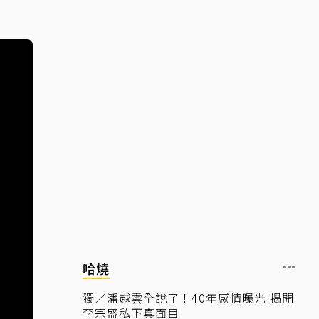
哈燒
獨／潘越雲全說了！40年感情曝光 揭開
李宗盛私下真面目