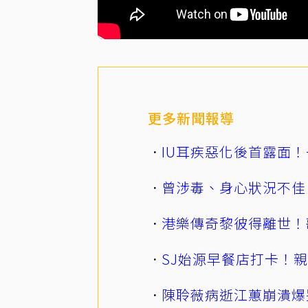
更多新聞報導
IU耳疾惡化後首露面！
曾涉毒、身心狀況不佳
港樂傳奇黎彼得離世！
SJ始源早餐店打卡！
陳聆薇病逝江蕙崩潰爆