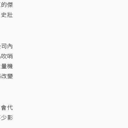
紅的傑
米史壯
公司內
為吹哨
大量機
場改變
社會代
不少影