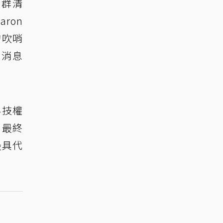
社群清
ron
的吹哨
，消息
科技權
，最終
最具代