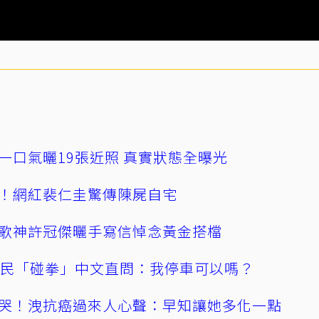
一口氣曬19張近照 真實狀態全曝光
！網紅裴仁圭驚傳陳屍自宅
歌神許冠傑曬手寫信悼念黃金搭檔
親民「碰拳」中文直問：我停車可以嗎？
哭！洩抗癌過來人心聲：早知讓她多化一點