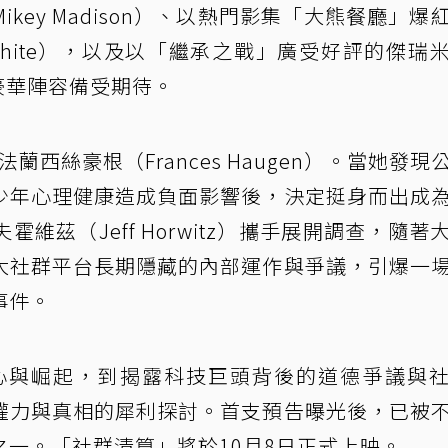
key Madison）、以熱門影集「大熊餐廳」爆
en White），以及以「繼承之戰」廣受好評的傑瑞
出，豪華陣容備受期待。
法蘭西絲豪根（Frances Haugen）。當她發現
少年心理健康造成負面影響後，決定挺身而出成
維茲（Jeff Horwitz）攜手展開調查，隨著
大社群平台長期隱藏的內部運作與爭議，引爆一
事件。
的野心與崛起，到揭露科技巨頭背後的道德爭議與
權力與真相的犀利探討。首支預告曝光後，已被
一。「社群清算」將於10月8日正式上映。