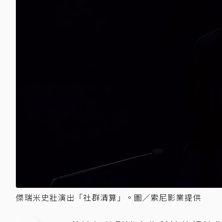
傑瑞米史壯演出「社群清算」。圖／索尼影業提供