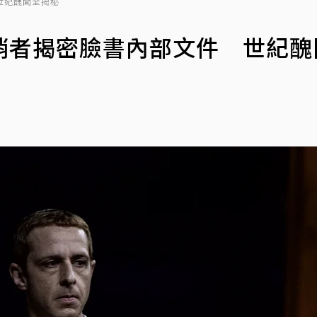
世紀醜聞全揭秘
哨者揭密臉書內部文件 世紀醜