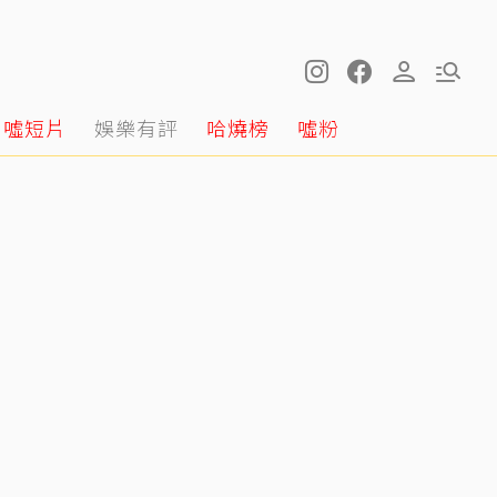
噓短片
娛樂有評
哈燒榜
噓粉