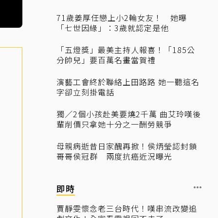
71歲姜厚任戀上小2輪女友！ 她曝
「七世因緣」：3歲就認定是他
「五燈獎」最美主持人報喜！「185公
分帥兒」要百萬名畫當賀禮
演藝工會終於聯絡上田路路 她一聽這名
字卻立刻掛電話
獨／2個小孩赴美要燒2千萬 曲艾玲嘆後
輩削價只拿她十分之一酬勞競爭
母親病逝昔日家醜再掀！侯炳瑩認封鎖
哥哥侯冠群 兩度抗癌近況曝光
即時
賈靜雯懷念老三台時代！嘆串流改變追