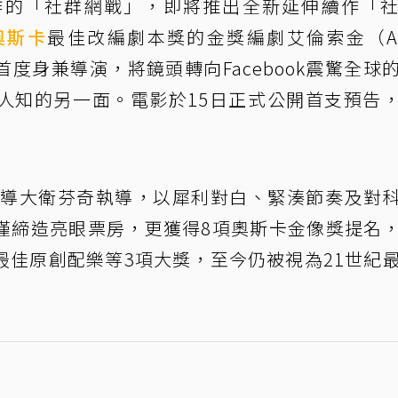
作的「社群網戰」，即將推出全新延伸續作「
奧斯卡
最佳改編劇本獎的金獎編劇艾倫索金（Aa
更首度身兼導演，將鏡頭轉向Facebook震驚全球
人知的另一面。電影於15日正式公開首支預告
由名導大衛芬奇執導，以犀利對白、緊湊節奏及對
僅締造亮眼票房，更獲得8項奧斯卡金像獎提名
最佳原創配樂等3項大獎，至今仍被視為21世紀