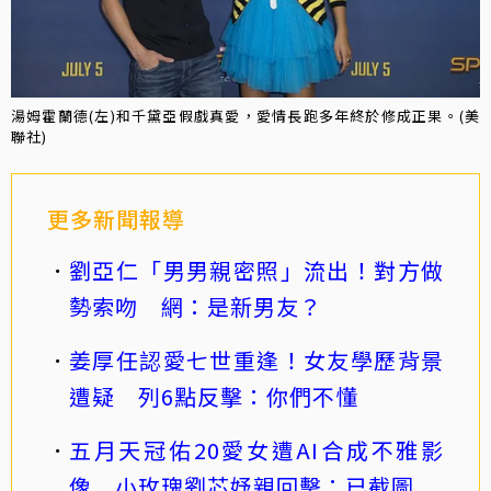
湯姆霍蘭德(左)和千黛亞假戲真愛，愛情長跑多年終於修成正果。(美
聯社)
更多新聞報導
劉亞仁「男男親密照」流出！對方做
勢索吻 網：是新男友？
姜厚任認愛七世重逢！女友學歷背景
遭疑 列6點反擊：你們不懂
五月天冠佑20愛女遭AI合成不雅影
像 小玫瑰劉芯妤親回擊：已截圖