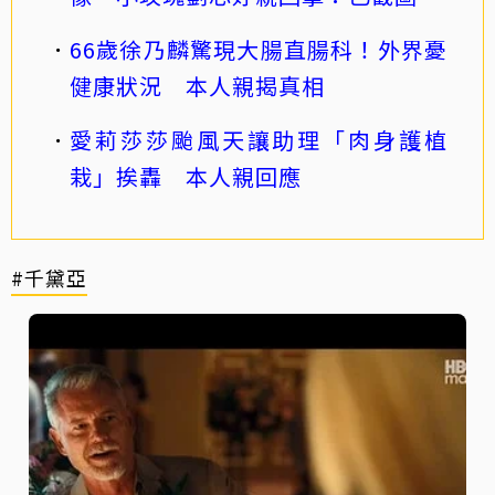
66歲徐乃麟驚現大腸直腸科！外界憂
健康狀況 本人親揭真相
愛莉莎莎颱風天讓助理「肉身護植
栽」挨轟 本人親回應
#千黛亞