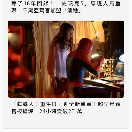
等了16年回歸！「史瑞克5」原班人馬重
聚 千黛亞驚喜加盟「演她」
「蜘蛛人：重生日」迎全新篇章！超早鳥預
售被搶爆 24小時賣破2千萬