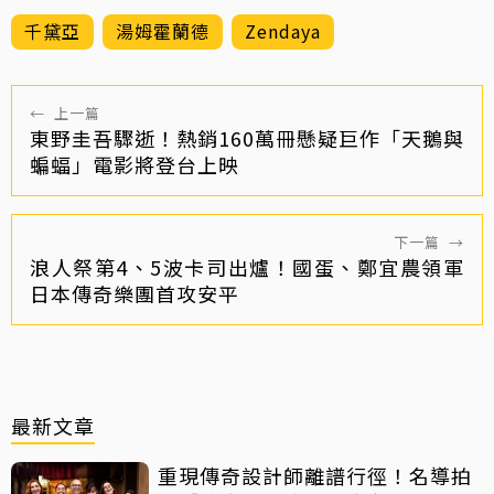
千黛亞
湯姆霍蘭德
Zendaya
←
上一篇
東野圭吾驟逝！熱銷160萬冊懸疑巨作「天鵝與
蝙蝠」電影將登台上映
下一篇
→
浪人祭第4、5波卡司出爐！國蛋、鄭宜農領軍
日本傳奇樂團首攻安平
最新文章
重現傳奇設計師離譜行徑！名導拍