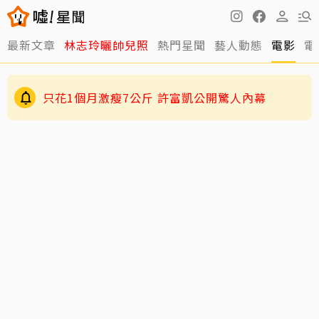
最新文章
林志玲曬帥兒照
熱門星聞
藝人動態
電影
電
只花1個月激瘦7公斤 許富凱公開驚人內幕