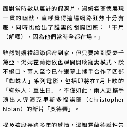
面對當時數以萬計的假照片，湯姆霍蘭德展現
一貫的幽默，直呼覺得這場網路狂熱十分有
趣，同時也給出了護妻的關鍵回應：「不用
（解釋），因為他們當時全都在場。」
雖然對婚禮細節保密到家，但只要談到愛妻千
黛亞，湯姆霍蘭德依舊瞬間開啟寵妻模式、讚
不絕口。兩人至今已在銀幕上攜手合作了四部
「蜘蛛人」系列電影，包括即將在7月上映的
「蜘蛛人：重生日」。不僅如此，兩人更攜手
演出大導演克里斯多福諾蘭（Christopher
Nolan）的新片「奧德賽」。
提及這段長跑多年的感情，湯姆霍蘭德感性告