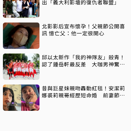
出「義大利影壇的復仇者聯盟」
北影影后宣布懷孕！父親節公開喜
訊 憶亡父：他一定很開心
邱以太新作「我的神隊友」殺青！
認了鍾岳軒最反差 大咖男神驚喜
客串
昔與巨星妹親吻轟動紅毯！安潔莉
娜裘莉親哥經歷短命婚 前妻節目
中出櫃：終於自由了