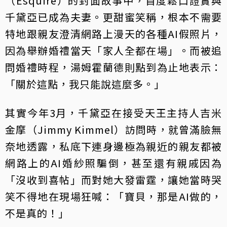
（Esquire）的封面故事中，首度鬆口證實與
千黛亞已成為夫妻。更甜蜜笑稱，根本不需要
特地跟親友澄清網路上漫天的各種AI假照片，
因為舉辦婚禮當天「家人全都在場」。而被追
問婚禮時程，湯姆霍蘭德則點到為止地表示：
「關於這點，我只能說這麼多。」
其實今年3月，千黛亞在接受天王主持人吉米
金摩（Jimmy Kimmel）訪問時，就曾滿臉無
奈地透露，私底下連身邊極為親近的親友都被
網路上的AI婚紗照騙倒，甚至還有親戚因為
「沒收到喜帖」而對她大發雷霆，讓她當時哭
笑不得地在現場狂喊：「寶貝，那是AI做的，
不是真的！」