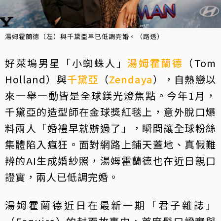
湯姆霍蘭德（左）與千黛亞早已低調完婚。（路透）
好萊塢男星「小蜘蛛人」
湯姆霍蘭德
（Tom
Holland）與
千黛亞
（
Zendaya
），自熱戀以
來一舉一動皆是全球鎂光燈焦點。今年1月，
千黛亞的造型師在金球獎紅毯上，意外脫口爆
料兩人「婚禮早就辦過了」，瞬間讓全球粉絲
集體陷入瘋狂。面對網路上鋪天蓋地、真假難
辨的AI生成婚紗照，湯姆霍蘭德也在近日親口
證實，兩人已低調完婚。
湯姆霍蘭德近日在最新一期「君子雜誌」