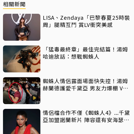
相關新聞
LISA、Zendaya「巴黎春夏25時裝
周」腿精互鬥 賞LV衝突美感
「猛毒最終章」最佳完結篇！湯姆
哈迪放話：想戰蜘蛛人
蜘蛛人情侶露面場面快失控！湯姆
赫蘭德護愛千黛亞 男友力爆棚 VS
反應過當？引熱議
情侶檔合作不僅《蜘蛛人4》...千黛
亞加盟諾蘭新片 陣容還有安海瑟
威、麥特戴蒙