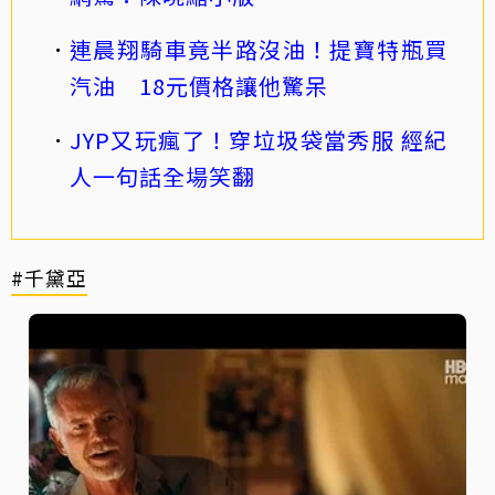
連晨翔騎車竟半路沒油！提寶特瓶買
汽油 18元價格讓他驚呆
JYP又玩瘋了！穿垃圾袋當秀服 經紀
人一句話全場笑翻
#千黛亞