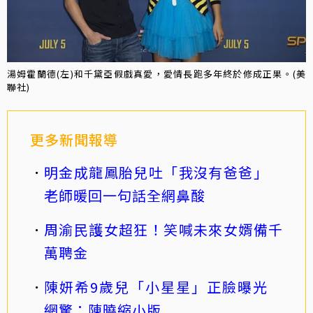
湯姆霍蘭德(左)和千黛亞假戲真愛，愛情長跑多年終於修成正果。(美
聯社)
更多新聞報導
明金成龍鳳胎兒吐「我沒有爸爸」
老師暖回一句話全網鼻酸
周渝民護女超狂！笑喊未來女婿備千
萬聘金
陳妍希9歲兒「小星星」正臉曝光
網驚：陳曉縮小版