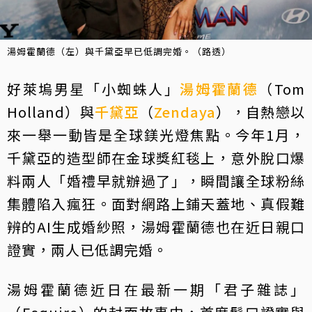
湯姆霍蘭德（左）與千黛亞早已低調完婚。（路透）
好萊塢男星「小蜘蛛人」
湯姆霍蘭德
（Tom
Holland）與
千黛亞
（
Zendaya
），自熱戀以
來一舉一動皆是全球鎂光燈焦點。今年1月，
千黛亞的造型師在金球獎紅毯上，意外脫口爆
料兩人「婚禮早就辦過了」，瞬間讓全球粉絲
集體陷入瘋狂。面對網路上鋪天蓋地、真假難
辨的AI生成婚紗照，湯姆霍蘭德也在近日親口
證實，兩人已低調完婚。
湯姆霍蘭德近日在最新一期「君子雜誌」