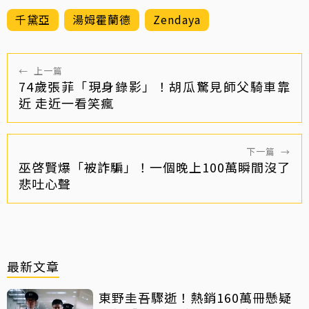
千黛亞
湯姆霍蘭德
Zendaya
←
上一篇
74歲張菲「現身錄影」！胡瓜驚見師父騎車靠
近 走近一看笑瘋
下一篇
→
巫啓賢爆「被詐騙」！一個晚上100萬瞬間沒了
悲吐心聲
最新文章
東野圭吾驟逝！熱銷160萬冊懸疑