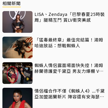
相關新聞
LISA、Zendaya「巴黎春夏25時裝
周」腿精互鬥 賞LV衝突美感
「猛毒最終章」最佳完結篇！湯姆
哈迪放話：想戰蜘蛛人
蜘蛛人情侶露面場面快失控！湯姆
赫蘭德護愛千黛亞 男友力爆棚 VS
反應過當？引熱議
情侶檔合作不僅《蜘蛛人4》...千黛
亞加盟諾蘭新片 陣容還有安海瑟
威、麥特戴蒙