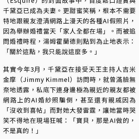
（Esquire）的封面故事中，首度鬆口證實與
千黛亞已成為夫妻。更甜蜜笑稱，根本不需要
特地跟親友澄清網路上漫天的各種AI假照片，
因為舉辦婚禮當天「家人全都在場」。而被追
問婚禮時程，湯姆霍蘭德則點到為止地表示：
「關於這點，我只能說這麼多。」
其實今年3月，千黛亞在接受天王主持人吉米
金摩（Jimmy Kimmel）訪問時，就曾滿臉無
奈地透露，私底下連身邊極為親近的親友都被
網路上的AI婚紗照騙倒，甚至還有親戚因為
「沒收到喜帖」而對她大發雷霆，讓她當時哭
笑不得地在現場狂喊：「寶貝，那是AI做的，
不是真的！」