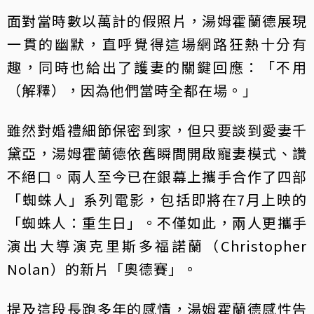
面對當時數以萬計的假照片，湯姆霍蘭德展現
一貫的幽默，直呼覺得這場網路狂熱十分有
趣，同時也給出了護妻的關鍵回應：「不用
（解釋），因為他們當時全都在場。」
雖然對婚禮細節保密到家，但只要談到愛妻千
黛亞，湯姆霍蘭德依舊瞬間開啟寵妻模式、讚
不絕口。兩人至今已在銀幕上攜手合作了四部
「蜘蛛人」系列電影，包括即將在7月上映的
「蜘蛛人：重生日」。不僅如此，兩人更攜手
演出大導演克里斯多福諾蘭（Christopher
Nolan）的新片「奧德賽」。
提及這段長跑多年的感情，湯姆霍蘭德感性告