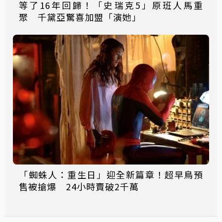
等了16年回歸！「史瑞克5」原班人馬重
聚 千黛亞驚喜加盟「演她」
「蜘蛛人：重生日」迎全新篇章！超早鳥預
售被搶爆 24小時賣破2千萬