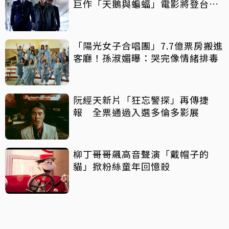
巨作「天鵝與蝙蝠」電影將登台上
映
「陽光女子合唱團」7.7億票房搬進
客廳！孫淑媚曝：哭完像情緒排毒
阮經天新片「狂忘警探」再傳捷
報 全票通過入選多倫多影展
柳丁哥哥飆高音聲演「戴帽子的
貓」掀粉絲童年回憶殺