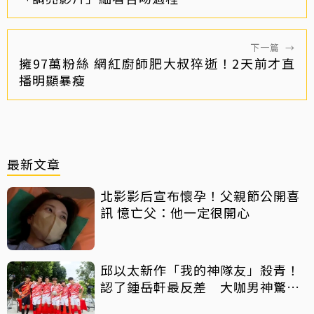
下一篇
→
擁97萬粉絲 網紅廚師肥大叔猝逝！2天前才直
播明顯暴瘦
最新文章
北影影后宣布懷孕！父親節公開喜
訊 憶亡父：他一定很開心
邱以太新作「我的神隊友」殺青！
認了鍾岳軒最反差 大咖男神驚喜
客串