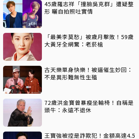
45歲羅志祥「撞臉吳克群」遭疑整
形 曬自拍照吐實情
「最美李莫愁」被歲月擊敗！59歲
大黃牙全網驚：老菸槍
古天樂單身快樂！被逼催生妙回：
不是異形難無性生殖
72歲洪金寶曾暴瘦坐輪椅！自稱是
頭牛：永遠不退休
王寶強被控是詐欺犯！金額高達4.5