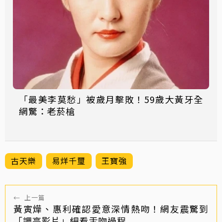
「最美李莫愁」被歲月擊敗！59歲大黃牙全
網驚：老菸槍
古天樂
易烊千璽
王寶強
←
上一篇
黃寅燁、惠利確認愛意深情熱吻！網友震驚到
「調亮影片」細看舌吻過程