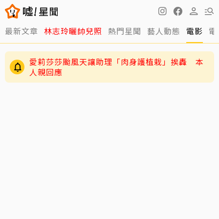
最新文章
林志玲曬帥兒照
熱門星聞
藝人動態
電影
電
愛莉莎莎颱風天讓助理「肉身護植栽」挨轟 本
人親回應
練HYROX練到雙手全是繭！夏和熙拍戲不能拍特
寫