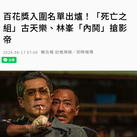
百花獎入圍名單出爐！「死亡之
組」古天樂、林峯「內鬨」搶影
帝
聯合報 記者陳穎／即時報導
2026-06-17 07:00