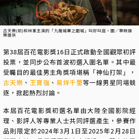
古天樂(前)和林峯主演的「九龍城寨之圍城」叫好叫座。圖／華映娛
樂提供
第38屆百花電影獎16日正式啟動全國觀眾初評
投票，並同步公布首波初選入圍名單。其中最
受矚目的最佳男主角獎項堪稱「神仙打架」，
古天樂
、
王寶強
、
易烊千璽
等一線男星同場競
逐，掀起熱烈討論。
本屆百花電影獎初選名單由大陸全國影院經
理、影評人等專業人士共同評選產生，參賽作
品則限定於2024年3月1日至2025年2月28日