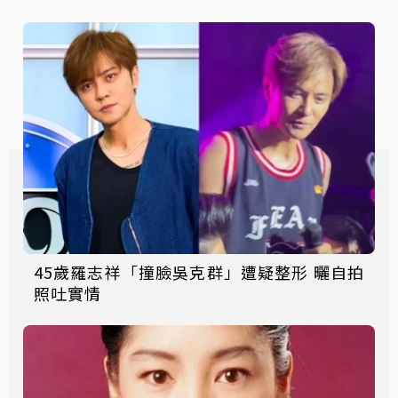
45歲羅志祥「撞臉吳克群」遭疑整形 曬自拍
照吐實情