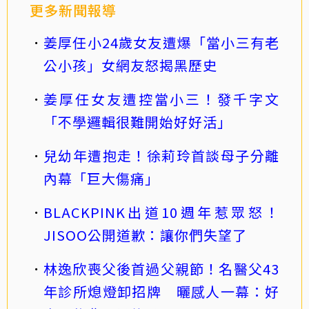
更多新聞報導
姜厚任小24歲女友遭爆「當小三有老
公小孩」女網友怒揭黑歷史
姜厚任女友遭控當小三！發千字文
「不學邏輯很難開始好好活」
兒幼年遭抱走！徐莉玲首談母子分離
內幕「巨大傷痛」
BLACKPINK出道10週年惹眾怒！
JISOO公開道歉：讓你們失望了
林逸欣喪父後首過父親節！名醫父43
年診所熄燈卸招牌 曬感人一幕：好