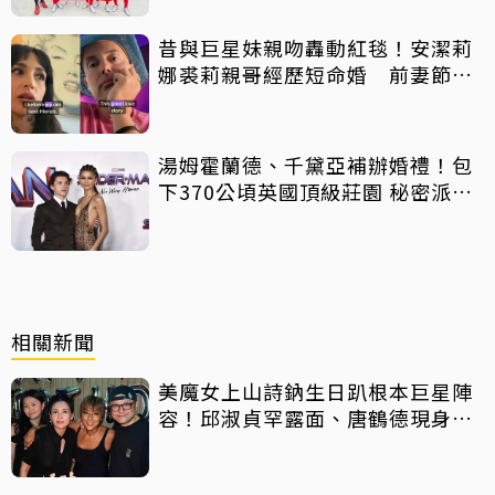
昔與巨星妹親吻轟動紅毯！安潔莉
娜裘莉親哥經歷短命婚 前妻節目
中出櫃：終於自由了
湯姆霍蘭德、千黛亞補辦婚禮！包
下370公頃英國頂級莊園 秘密派對
曝光
相關新聞
美魔女上山詩鈉生日趴根本巨星陣
容！邱淑貞罕露面、唐鶴德現身給
擁抱