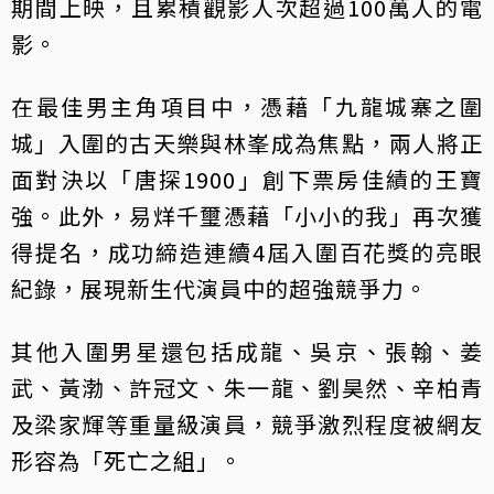
期間上映，且累積觀影人次超過100萬人的電
影。
在最佳男主角項目中，憑藉「九龍城寨之圍
城」入圍的古天樂與林峯成為焦點，兩人將正
面對決以「唐探1900」創下票房佳績的王寶
強。此外，易烊千璽憑藉「小小的我」再次獲
得提名，成功締造連續4屆入圍百花獎的亮眼
紀錄，展現新生代演員中的超強競爭力。
其他入圍男星還包括成龍、吳京、張翰、姜
武、黃渤、許冠文、朱一龍、劉昊然、辛柏青
及梁家輝等重量級演員，競爭激烈程度被網友
形容為「死亡之組」。