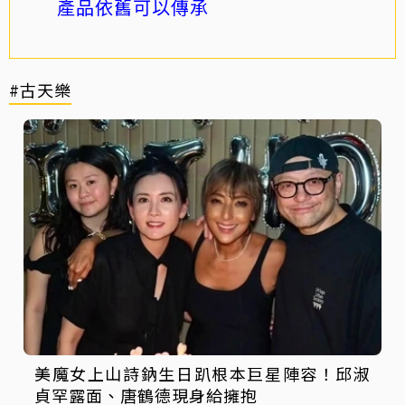
產品依舊可以傳承
#古天樂
美魔女上山詩鈉生日趴根本巨星陣容！邱淑
貞罕露面、唐鶴德現身給擁抱