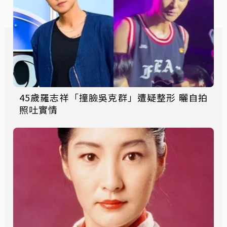
45歲羅志祥「撞臉吳克群」遭疑整形 曬自拍
照吐實情