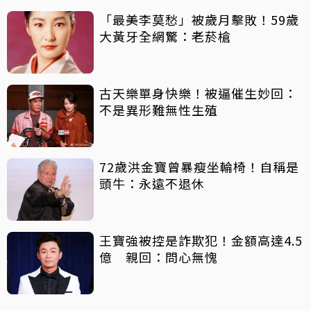
「最美李莫愁」被歲月擊敗！59歲
大黃牙全網驚：老菸槍
古天樂單身快樂！被逼催生妙回：
不是異形難無性生殖
72歲洪金寶曾暴瘦坐輪椅！自稱是
頭牛：永遠不退休
王寶強被控是詐欺犯！金額高達4.5
億 親回：問心無愧