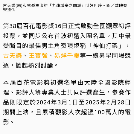
古天樂(前)和林峯主演的「九龍城寨之圍城」叫好叫座。圖／華映娛
樂提供
第38屆百花電影獎16日正式啟動全國觀眾初評
投票，並同步公布首波初選入圍名單。其中最
受矚目的最佳男主角獎項堪稱「神仙打架」，
古天樂
、
王寶強
、
易烊千璽
等一線男星同場競
逐，掀起熱烈討論。
本屆百花電影獎初選名單由大陸全國影院經
理、影評人等專業人士共同評選產生，參賽作
品則限定於2024年3月1日至2025年2月28日
期間上映，且累積觀影人次超過100萬人的電
影。