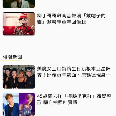
柳丁哥哥飆高音聲演「戴帽子的
貓」掀粉絲童年回憶殺
相關新聞
美魔女上山詩鈉生日趴根本巨星陣
容！邱淑貞罕露面、唐鶴德現身給
擁抱
45歲羅志祥「撞臉吳克群」遭疑整
形 曬自拍照吐實情