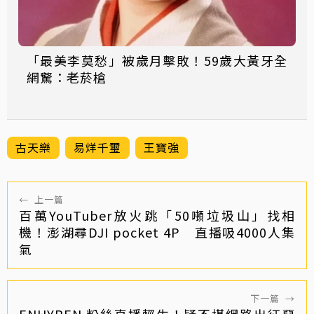
「最美李莫愁」被歲月擊敗！59歲大黃牙全
網驚：老菸槍
古天樂
易烊千璽
王寶強
←
上一篇
百萬YouTuber放火跳「50噸垃圾山」找相
機！澎湖尋DJI pocket 4P 直播吸4000人集
氣
下一篇
→
ENHYPEN 粉絲直播輕生！疑不堪網路出征惡