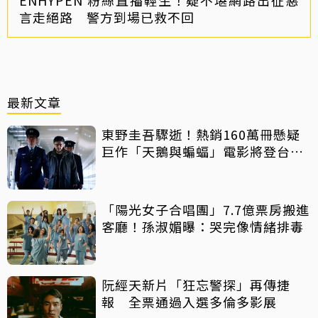
言走絕路 警方到場已救不回
最新文章
東野圭吾驟逝！熱銷160萬冊懸疑
巨作「天鵝與蝙蝠」電影將登台上
映
「陽光女子合唱團」7.7億票房搬進
客廳！孫淑媚曝：哭完像情緒排毒
阮經天新片「狂忘警探」再傳捷
報 全票通過入選多倫多影展