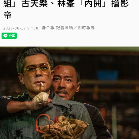
組」古天樂、林峯「內鬨」搶影
帝
聯合報 記者陳穎／即時報導
2026-06-17 07:00