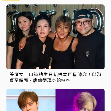
美魔女上山詩鈉生日趴根本巨星陣容！邱淑
貞罕露面、唐鶴德現身給擁抱