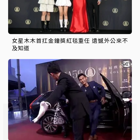
女星木木首扛金鐘獎紅毯重任 遺憾外公來不
及知道