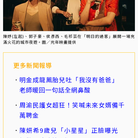
陳妤(左起)、郭子豪、侯彥西、毛祁芸在「明日的過客」展開一場充
滿火花的城市夜遊。圖／光年映畫提供
更多新聞報導
明金成龍鳳胎兒吐「我沒有爸爸」
老師暖回一句話全網鼻酸
周渝民護女超狂！笑喊未來女婿備千
萬聘金
陳妍希9歲兒「小星星」正臉曝光