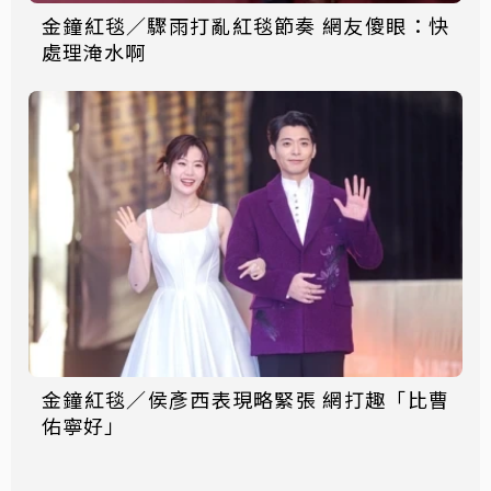
金鐘紅毯／驟雨打亂紅毯節奏 網友傻眼：快
處理淹水啊
金鐘紅毯／侯彥西表現略緊張 網打趣「比曹
佑寧好」