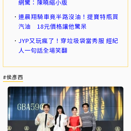
網驚：陳曉縮小版
連晨翔騎車竟半路沒油！提寶特瓶買
汽油 18元價格讓他驚呆
JYP又玩瘋了！穿垃圾袋當秀服 經紀
人一句話全場笑翻
#侯彥西