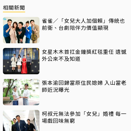
相關新聞
雀雀／「女兒大人加個賴」傳統也
前衛、台劇陪伴力價值顯現
女星木木首扛金鐘獎紅毯重任 遺憾
外公來不及知道
張本渝回歸當原住民媳婦 入山當老
師近況曝光
柯叔元無法參加「女兒」婚禮 每一
場戲回味無窮