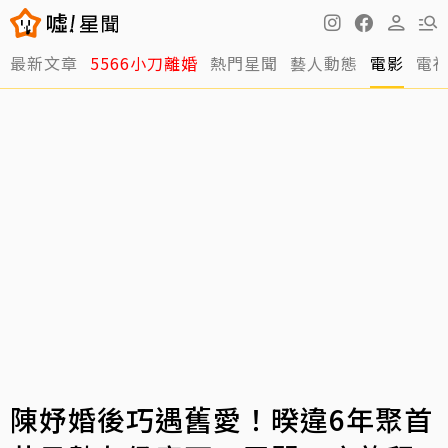
最新文章
5566小刀離婚
熱門星聞
藝人動態
電影
電
陳妤婚後巧遇舊愛！暌違6年聚首