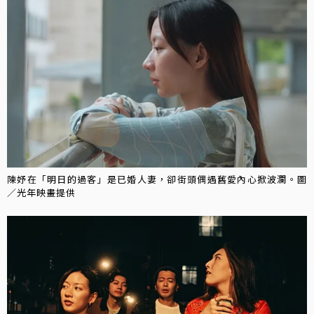
陳妤在「明日的過客」是已婚人妻，卻街頭偶遇舊愛內心掀波瀾。圖
／光年映畫提供