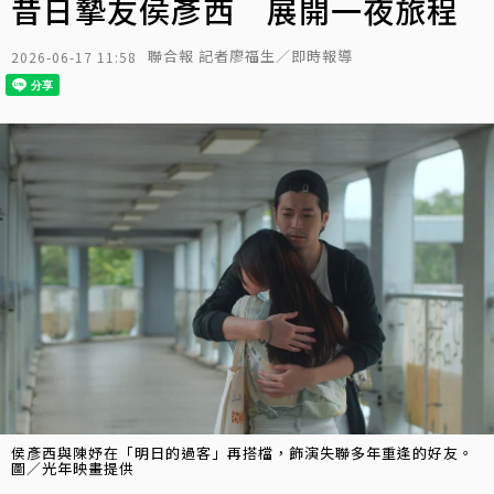
昔日摯友侯彥西 展開一夜旅程
聯合報 記者廖福生／即時報導
2026-06-17 11:58
侯彥西與陳妤在「明日的過客」再搭檔，飾演失聯多年重逢的好友。
圖／光年映畫提供