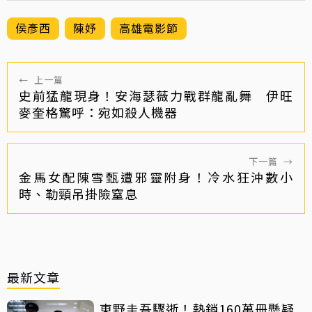
侯彥西
陳妤
高雄電影節
←
上一篇
史前猛龍現身！安海瑟薇力戰群龍亂舞 伊旺
麥奎格驚呼：宛如殺人機器
下一篇
→
金馬女配陳雪甄遭邪靈附身！冷水狂沖數小
時、勒頸吊掛險窒息
最新文章
東野圭吾驟逝！熱銷160萬冊懸疑