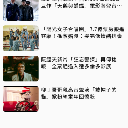
巨作「天鵝與蝙蝠」電影將登台上
映
「陽光女子合唱團」7.7億票房搬進
客廳！孫淑媚曝：哭完像情緒排毒
阮經天新片「狂忘警探」再傳捷
報 全票通過入選多倫多影展
柳丁哥哥飆高音聲演「戴帽子的
貓」掀粉絲童年回憶殺