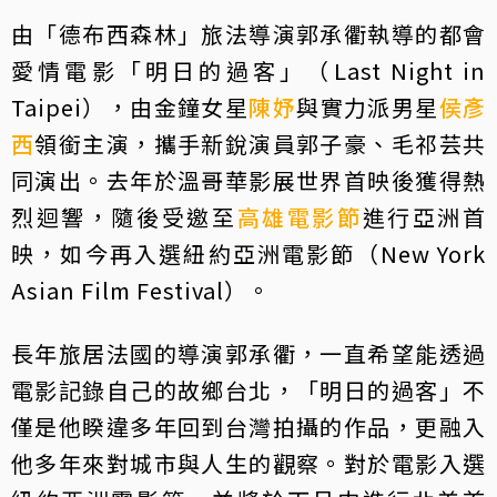
由「德布西森林」旅法導演郭承衢執導的都會
愛情電影「明日的過客」（Last Night in
Taipei），由金鐘女星
陳妤
與實力派男星
侯彥
西
領銜主演，攜手新銳演員郭子豪、毛祁芸共
同演出。去年於溫哥華影展世界首映後獲得熱
烈迴響，隨後受邀至
高雄電影節
進行亞洲首
映，如今再入選紐約亞洲電影節（New York
Asian Film Festival）。
長年旅居法國的導演郭承衢，一直希望能透過
電影記錄自己的故鄉台北，「明日的過客」不
僅是他睽違多年回到台灣拍攝的作品，更融入
他多年來對城市與人生的觀察。對於電影入選