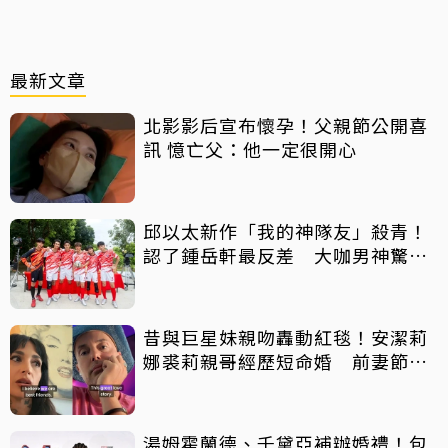
最新文章
北影影后宣布懷孕！父親節公開喜
訊 憶亡父：他一定很開心
邱以太新作「我的神隊友」殺青！
認了鍾岳軒最反差 大咖男神驚喜
客串
昔與巨星妹親吻轟動紅毯！安潔莉
娜裘莉親哥經歷短命婚 前妻節目
中出櫃：終於自由了
湯姆霍蘭德、千黛亞補辦婚禮！包