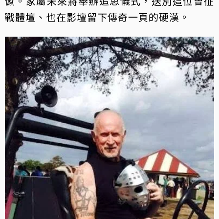
憾。家屬未來將舉辦追思儀式，送別這位曾征
戰體壇、也在影壇留下傳奇一頁的硬漢。