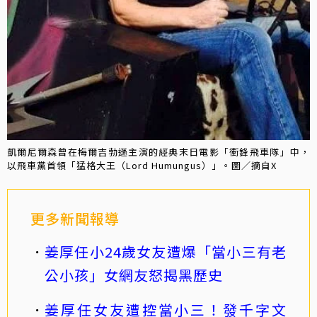
凱爾尼爾森曾在梅爾吉勃遜主演的經典末日電影「衝鋒飛車隊」中，
以飛車黨首領「猛格大王（Lord Humungus）」。圖／摘自X
更多新聞報導
姜厚任小24歲女友遭爆「當小三有老
公小孩」女網友怒揭黑歷史
姜厚任女友遭控當小三！發千字文