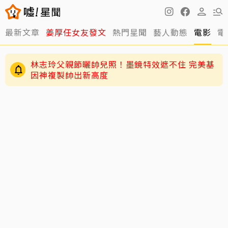
最新文章
姜厚任女友發文
熱門星聞
藝人動態
電影
電
林志玲父親節曬帥兒照！墨鏡特效遮不住 完美基
因神複製帥出新高度