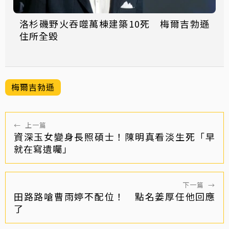
洛杉磯野火吞噬萬棟建築10死 梅爾吉勃遜
住所全毀
梅爾吉勃遜
←
上一篇
資深玉女變身長照碩士！陳明真看淡生死「早
就在寫遺囑」
下一篇
→
田路路嗆曹雨婷不配位！ 點名姜厚任他回應
了