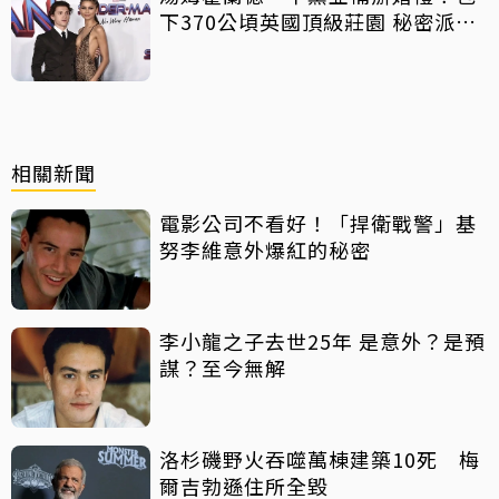
下370公頃英國頂級莊園 秘密派對
曝光
相關新聞
電影公司不看好！「捍衛戰警」基
努李維意外爆紅的秘密
李小龍之子去世25年 是意外？是預
謀？至今無解
洛杉磯野火吞噬萬棟建築10死 梅
爾吉勃遜住所全毀