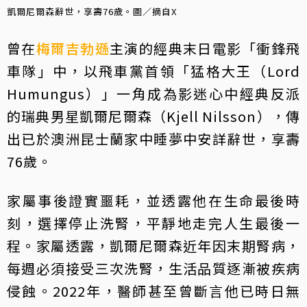
凱爾尼爾森辭世，享壽76歲。圖／摘自X
曾在
梅爾吉勃遜
主演的經典末日電影「衝鋒飛
車隊」中，以飛車黨首領「猛格大王（Lord
Humungus）」一角成為影迷心中經典反派
的瑞典男星凱爾尼爾森（Kjell Nilsson），傳
出已於澳洲昆士蘭家中睡夢中安詳辭世，享壽
76歲。
家屬事後證實噩耗，並透露他在生命最後時
刻，選擇停止洗腎，平靜地走完人生最後一
程。家屬透露，凱爾尼爾森近年因末期腎病，
每週必須接受三次洗腎，生活品質逐漸被疾病
侵蝕。2022年，醫師甚至曾斷言他已時日無