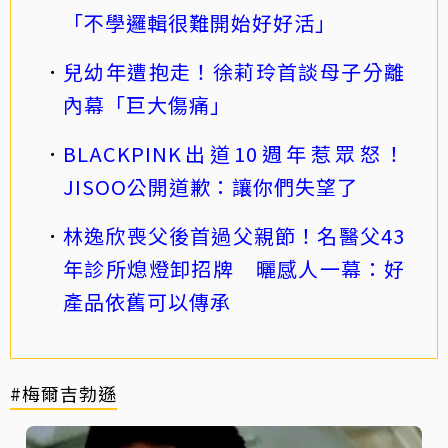
「不學邏輯很難開始好好活」
兒幼年遭抱走！徐莉玲首談母子分離
內幕「巨大傷痛」
BLACKPINK出道10週年惹眾怒！
JISOO公開道歉：讓你們失望了
林逸欣喪父後首過父親節！名醫父43
年診所熄燈卸招牌 曬感人一幕：好
產品依舊可以傳承
#梅爾吉勃遜