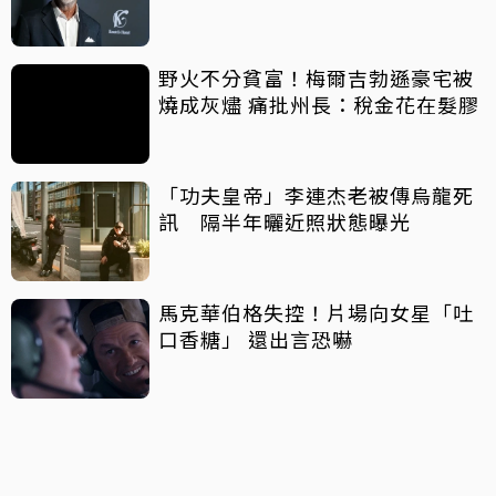
野火不分貧富！梅爾吉勃遜豪宅被
燒成灰燼 痛批州長：稅金花在髮膠
「功夫皇帝」李連杰老被傳烏龍死
訊 隔半年曬近照狀態曝光
馬克華伯格失控！片場向女星「吐
口香糖」 還出言恐嚇