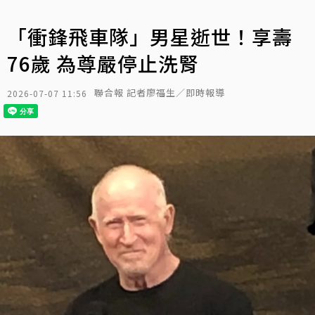
「衝鋒飛車隊」男星逝世！享壽
76歲 為尊嚴停止洗腎
聯合報 記者廖福生／即時報導
2026-07-07 11:56