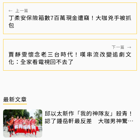
←
上一篇
丁柔安保險箱數7百萬現金遭竊！大咖兇手被抓
包
下一篇
→
賈靜雯懷念老三台時代！嘆串流改變追劇文
化：全家看電視回不去了
最新文章
邱以太新作「我的神隊友」殺青！
認了鍾岳軒最反差 大咖男神驚喜
客串