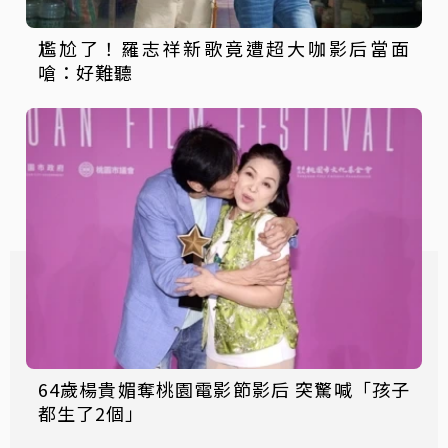
尷尬了！羅志祥新歌竟遭超大咖影后當面
嗆：好難聽
64歲楊貴媚奪桃園電影節影后 突驚喊「孩子
都生了2個」