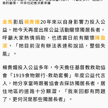
善的循環。 中央社記者洪素津攝
金馬
影后
楊貴媚
20年來以自身影響力投入公
益，她今天再度出席公益活動關懷獨居長者，
呼籲大家熱情捐助，也透露日前有關懷
陳盈
潔
，「她目前沒有辦法表達和說話，整個失
能」。
楊貴媚投入公益多年，今天擔任基督教救助協
會「1919食物銀行-救助套餐」年度公益代言
人，她分享當時跟著協會去探訪獨居長者，居
住地區的道路十分艱澀，「我來回都有問題
了，更何況是那些獨居長者」。