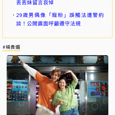
丟丟妹留言哀悼
29歲男偶像「寵粉」誤觸法遭警約
談！公開露面呼籲遵守法規
#楊貴媚