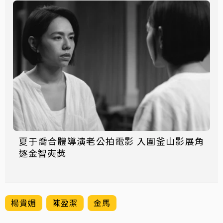
夏于喬合體導演老公拍電影 入圍釜山影展角
逐金智奭獎
楊貴媚
陳盈潔
金馬