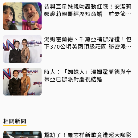
昔與巨星妹親吻轟動紅毯！安潔莉
娜裘莉親哥經歷短命婚 前妻節目
中出櫃：終於自由了
湯姆霍蘭德、千黛亞補辦婚禮！包
下370公頃英國頂級莊園 秘密派對
曝光
時人：「蜘蛛人」湯姆霍蘭德與辛
蒂亞已辦派對慶祝結婚
相關新聞
尷尬了！羅志祥新歌竟遭超大咖影