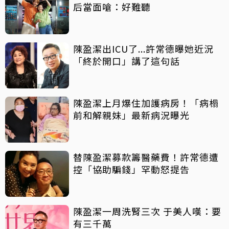
后當面嗆：好難聽
陳盈潔出ICU了...許常德曝她近況
「終於開口」講了這句話
陳盈潔上月爆住加護病房！「病榻
前和解親妹」最新病況曝光
替陳盈潔募款籌醫藥費！許常德遭
控「協助騙錢」罕動怒提告
陳盈潔一周洗腎三次 于美人嘆：要
有三千萬