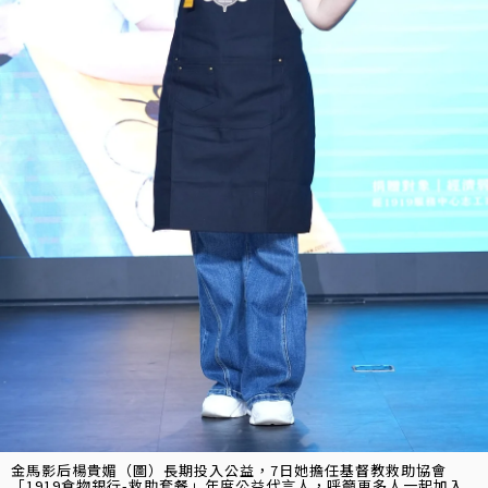
金馬影后楊貴媚（圖）長期投入公益，7日她擔任基督教救助協會
「1919食物銀行-救助套餐」年度公益代言人，呼籲更多人一起加入