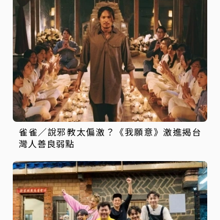
雀雀／說邪教太偏激？《我願意》激進揭台
灣人善良弱點