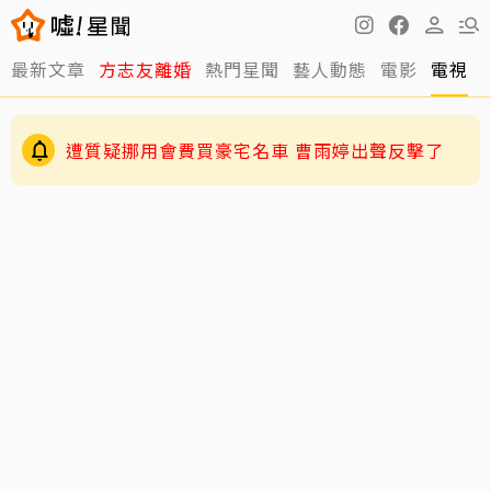
最新文章
方志友離婚
熱門星聞
藝人動態
電影
電視
伊能靜認了「逼」小哈利參加陸綜！背後原因超
暖心
遭質疑挪用會費買豪宅名車 曹雨婷出聲反擊了