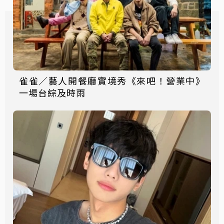
雀雀／藝人開餐廳實境秀《來吧！營業中》
一場台綜及時雨