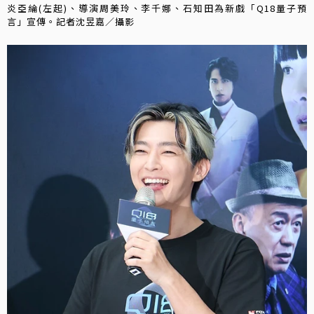
炎亞綸(左起)、導演周美玲、李千娜、石知田為新戲「Q18量子預
言」宣傳。記者沈昱嘉／攝影