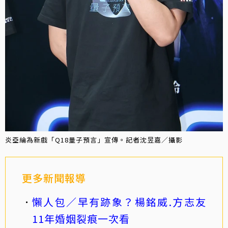
炎亞綸為新戲「Q18量子預言」宣傳。記者沈昱嘉／攝影
更多新聞報導
懶人包／早有跡象？楊銘威.方志友
11年婚姻裂痕一次看