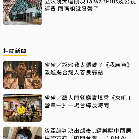
立法院大幅刪凍TaiwanPlus及公視
經費 國際組織發聲了
相關新聞
雀雀／說邪教太偏激？《我願意》
激進揭台灣人善良弱點
雀雀／藝人開餐廳實境秀《來吧！
營業中》一場台綜及時雨
炎亞綸判決出爐後...耀樂曬中國居
住證宣布「離開台灣」 ：8月搬杭