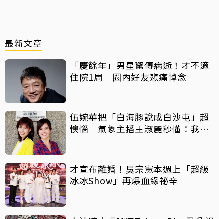
最新文章
「慶餘年」男星驚傳病逝！才不適
住院1周 圈內好友悲痛悼念
伍婉華把「白海豚說成白沙屯」超
懊惱 氣象主播王淑麗秒懂：我曾
講成「星巴克」
才宣布離婚！吳宗憲本週上「超級
冰冰Show」再爆血緣祕辛