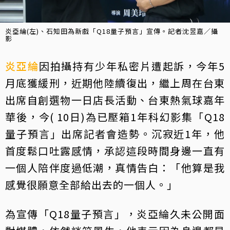
炎亞綸(左)、石知田為新戲「Q18量子預言」宣傳。記者沈昱嘉／攝
影
炎亞綸
因拍攝持有少年私密片遭起訴，今年5
月底獲緩刑，近期他陸續復出，繼上周在台東
出席自創選物一日店長活動、台東熱氣球嘉年
華後，今( 10日)為已壓箱1年科幻影集「Q18
量子預言」出席記者會造勢。沉寂近1年，他
首度鬆口吐露感情，承認這段時間身邊一直有
一個人陪伴度過低潮，真情告白：「他算是我
感覺很願意全部給出去的一個人。」
為宣傳「Q18量子預言」，炎亞綸久未公開面