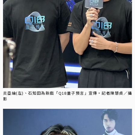
炎亞綸(左)、石知田為新戲「Q18量子預言」宣傳。記者陳慧貞／攝
影