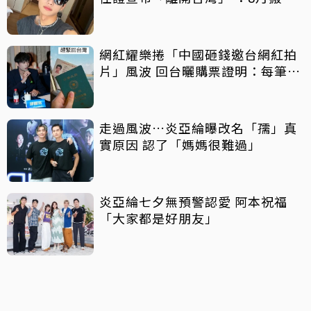
州
網紅耀樂捲「中國砸錢邀台網紅拍
片」風波 回台曬購票證明：每筆都
親自買
走過風波…炎亞綸曝改名「孺」真
實原因 認了「媽媽很難過」
炎亞綸七夕無預警認愛 阿本祝福
「大家都是好朋友」