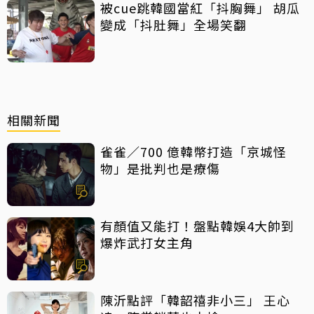
被cue跳韓國當紅「抖胸舞」 胡瓜
變成「抖肚舞」全場笑翻
相關新聞
雀雀／700 億韓幣打造「京城怪
物」是批判也是療傷
有顏值又能打！盤點韓娛4大帥到
爆炸武打女主角
陳沂點評「韓韶禧非小三」 王心