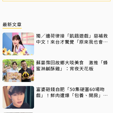
最新文章
獨／邊荷律接「飢餓遊戲」惡補救
中文！來台才驚覺「原來我也會
胖」
蘇晏霈回故鄉大啖美食 激推「蜂
蜜淋鹹酥雞」：宵夜天花板
富婆砸錢自肥「50集硬塞60場吻
戲」！鮮肉遭爆「包養、開房」全
說了