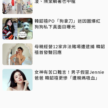
凌、隋棠躺著也中槍
韓韶禧PO「狗拿刀」迷因圖爆紅
狗狗私下真面目曝光
母親經營12家非法賭場遭逮捕 韓韶
禧首發聲回應
女神有苦口難言！男子假冒Jennie
爸爸 韓韶禧更慘「遭親媽吸血」