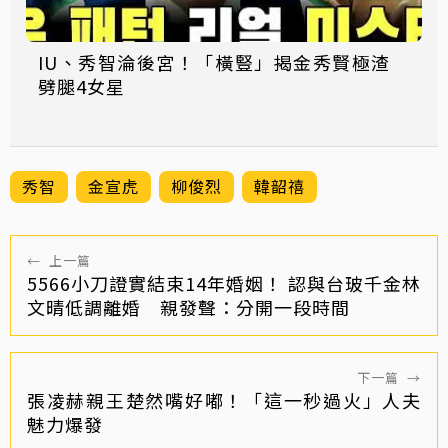
IU、秀智淪後宮！「橫豎」揭金秀賢極渣
劈腿4女星
秀智
金宣虎
柳俊烈
韓韶禧
←
上一篇
5566小刀證實結束14年婚姻！ 認與台玻千金林
文晴低調離婚 親發聲：分開一段時間
下一篇
→
張凌赫親王楚然嘴好嘟！「這一秒過火」人夫
魅力爆發