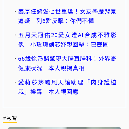
姜厚任認愛七世重逢！女友學歷背景
遭疑 列6點反擊：你們不懂
五月天冠佑20愛女遭AI合成不雅影
像 小玫瑰劉芯妤親回擊：已截圖
66歲徐乃麟驚現大腸直腸科！外界憂
健康狀況 本人親揭真相
愛莉莎莎颱風天讓助理「肉身護植
栽」挨轟 本人親回應
#秀智