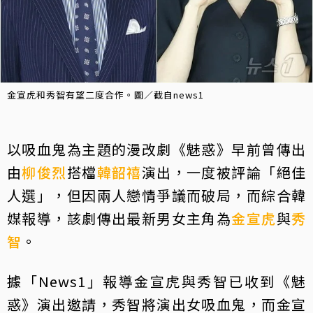
金宣虎和秀智有望二度合作。圖／截自news1
以吸血鬼為主題的漫改劇《魅惑》早前曾傳出
由
柳俊烈
搭檔
韓韶禧
演出，一度被評論「絕佳
人選」，但因兩人戀情爭議而破局，而綜合韓
媒報導，該劇傳出最新男女主角為
金宣虎
與
秀
智
。
據「News1」報導金宣虎與秀智已收到《魅
惑》演出邀請，秀智將演出女吸血鬼，而金宣