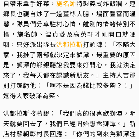
自帶來拿手好菜，
施名帥
特製義式炸飯糰，連
鄉長也親自炒了一道薑絲大腸，場面豐富而溫
馨。隊員們分享駐村心情，離別的情緒特別不
捨，施名帥、温貞菱及高英軒才剛開口就哽
咽，只好派出隊長
洪都拉斯
打頭陣：「不瞞大
家，我推了兩部戲決定來獅潭，最重要的原因
是，獅潭的鄉親聽說我要來好開心，我就決定
來了，我每天都在認識新朋友。」主持人吉那
則打趣虧他：「啊不是因為錢比較多齁？！」
逗得大家破涕為笑。
洪都拉斯接著說：「我們真的很喜歡獅潭，明
天就要回去了，我們已經開始想念獅潭。」新
店村蘇朝彰村長回應：「你們的到來為獅潭注