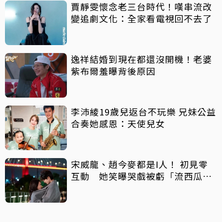
賈靜雯懷念老三台時代！嘆串流改
變追劇文化：全家看電視回不去了
逸祥結婚到現在都還沒開機！老婆
紫布爾羞曝背後原因
李沛綾19歲兒返台不玩樂 兄妹公益
合奏她感恩：天使兒女
宋威龍、趙今麥都是I人！ 初見零
互動 她笑曝哭戲被虧「流西瓜
汁」