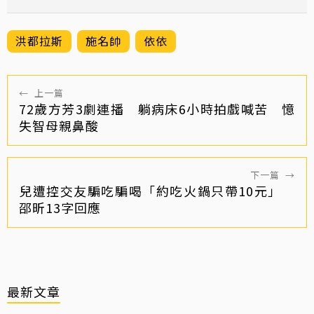
洪都拉斯
施名帥
依依
←
上一篇
72歲方芳3劇連播 躺病床6小時拍戲喊苦 憶
失智母親鼻酸
下一篇
→
兒遭控交友騙吃騙喝「約吃火鍋只帶10元」
邵昕13字回應
最新文章