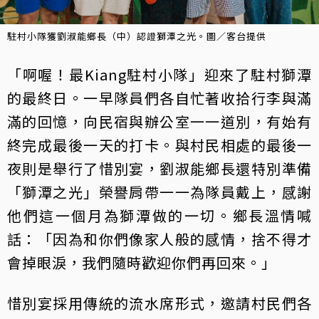
駐村小隊獲劉淑能鄉長（中）認證獅潭之光。圖／客台提供
「啊喔！最Kiang駐村小隊」迎來了駐村獅潭
的最終日。一早隊員們各自忙著收拾行李與滿
滿的回憶，向民宿與辦公室一一道別，有始有
終完成最後一天的打卡。與村民相處的最後一
夜則是舉行了惜別宴，劉淑能鄉長還特別準備
「獅潭之光」榮譽肩帶一一為隊員戴上，感謝
他們這一個月為獅潭做的一切。鄉長溫情喊
話：「因為和你們像家人般的感情，捨不得才
會掉眼淚，我們隨時歡迎你們再回來。」
惜別宴採用傳統的流水席形式，邀請村民們各