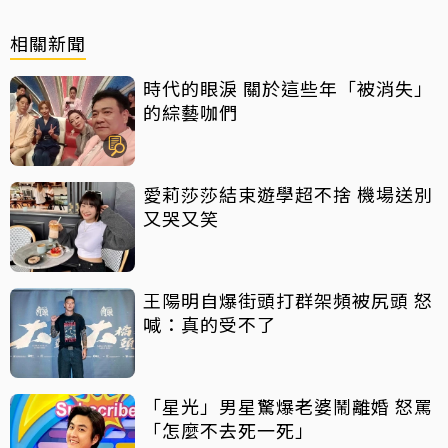
相關新聞
時代的眼淚 關於這些年「被消失」
的綜藝咖們
愛莉莎莎結束遊學超不捨 機場送別
又哭又笑
王陽明自爆街頭打群架頻被尻頭 怒
喊：真的受不了
「星光」男星驚爆老婆鬧離婚 怒罵
「怎麼不去死一死」