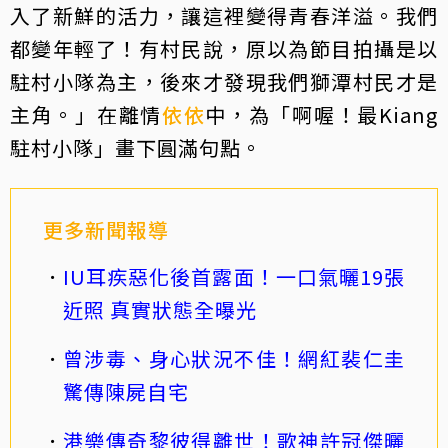
入了新鮮的活力，讓這裡變得青春洋溢。我們
都變年輕了！有村民說，原以為節目拍攝是以
駐村小隊為主，後來才發現我們獅潭村民才是
主角。」在離情
依依
中，為「啊喔！最Kiang
駐村小隊」畫下圓滿句點。
更多新聞報導
IU耳疾惡化後首露面！一口氣曬19張
近照 真實狀態全曝光
曾涉毒、身心狀況不佳！網紅裴仁圭
驚傳陳屍自宅
港樂傳奇黎彼得離世！歌神許冠傑曬