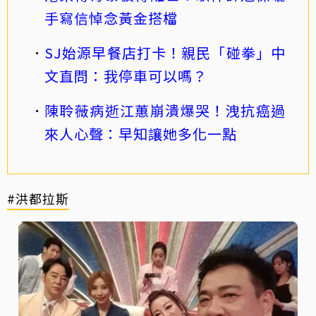
手寫信悼念黃金搭檔
SJ始源早餐店打卡！親民「碰拳」中
文直問：我停車可以嗎？
陳聆薇病逝江蕙崩潰爆哭！洩抗癌過
來人心聲：早知讓她多化一點
#洪都拉斯