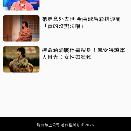
弟弟意外去世 金曲歌后彩排淚崩
「真的沒辦法唱」
連俞涵淪戰俘遭搜身！感受猥瑣軍
人目光：女性如獵物
聯合線上公司 著作權所有 ©2025